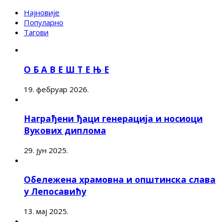
Најновије
Популарно
Тагови
О Б А В Е Ш Т Е Њ Е
19. фебруар 2026.
Награђени ђаци генерација и носиоци
Вукових диплома
29. јун 2025.
Обележена храмовна и општинска слава
у Лепосавићу
13. мај 2025.