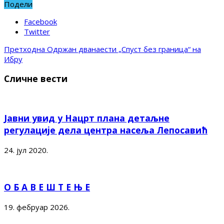
Подели
Facebook
Twitter
Претходна
Одржан дванаести „Спуст без граница“ на
Ибру
Сличне вести
Јавни увид у Нацрт плана детаљне
регулације дела центра насеља Лепосавић
24. јул 2020.
О Б А В Е Ш Т Е Њ Е
19. фебруар 2026.