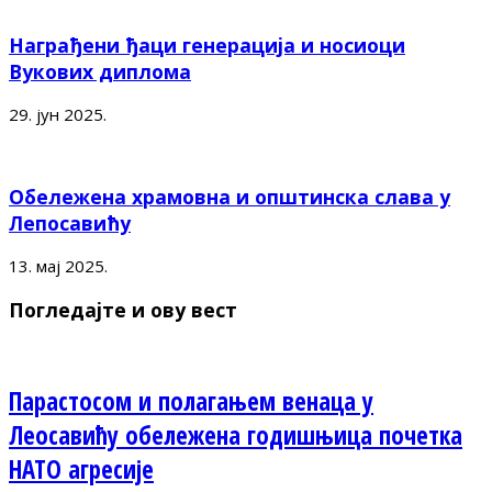
Награђени ђаци генерација и носиоци
Вукових диплома
29. јун 2025.
Обележена храмовна и општинска слава у
Лепосавићу
13. мај 2025.
Погледајте и ову вест
Парастосом и полагањем венаца у
Леосавићу обележена годишњица почетка
НАТО агресије