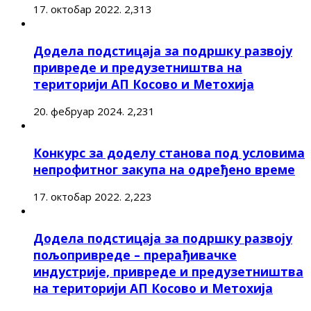
17. октобар 2022.
2,313
Додела подстицаја за подршку развоју
привреде и предузетништва на
територији АП Косово и Метохија
20. фебруар 2024.
2,231
Конкурс за доделу станова под условима
непрофитног закупа на одређено време
17. октобар 2022.
2,223
Додела подстицаја за подршку развоју
пољопривреде – прерађивачке
индустрије, привреде и предузетништва
на територији АП Косово и Метохија