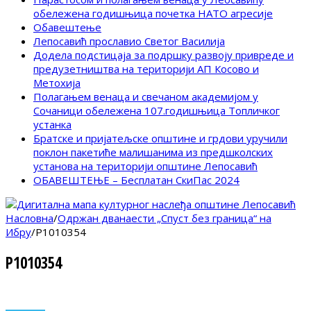
обележена годишњица почетка НАТО агресије
Обавештење
Лепосавић прославио Светог Василија
Додела подстицаја за подршку развоју привреде и
предузетништва на територији АП Косово и
Метохија
Полагањем венаца и свечаном академијом у
Сочаници обележена 107.годишњица Топличког
устанка
Братске и пријатељске општине и грдови уручили
поклон пакетиће малишанима из предшколских
установа на територији општине Лепосавић
ОБАВЕШТЕЊЕ – Бесплатан СкиПас 2024
Насловна
/
Одржан дванаести „Спуст без граница“ на
Ибру
/
P1010354
P1010354