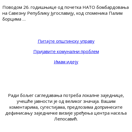
Поводом 26. годишњице од почетка НАТО бомбардовања
на Савезну Републику Југославију, код споменика Палим
борцима …
Питајте општинску управу
Пријавите комунални проблем
Имам идеју
Ради бољег сагледавања потреба локалне заједнице,
учешће јавности је од великог значаја. Вашим
коментарима, сугестијама, предлозима допринесите
дефинисању заједничке визије уређења центра насеља
Лепосавић.