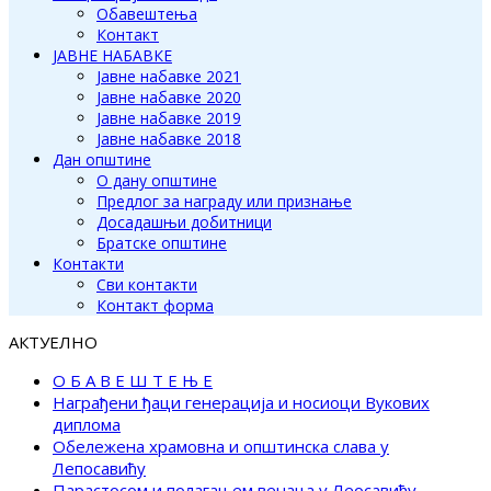
Обавештења
Контакт
ЈАВНЕ НАБАВКЕ
Јавне набавке 2021
Јавне набавке 2020
Јавне набавке 2019
Јавне набавке 2018
Дан општине
О дану општине
Предлог за награду или признање
Досадашњи добитници
Братске општине
Контакти
Сви контакти
Контакт форма
АКТУЕЛНО
О Б А В Е Ш Т Е Њ Е
Награђени ђаци генерација и носиоци Вукових
диплома
Обележена храмовна и општинска слава у
Лепосавићу
Парастосом и полагањем венаца у Леосавићу