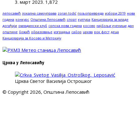
3. март 2023.
1,872
лепосавић
локална самоуправа
zoran todić
пољопривреда
избори 2019
нова
година
конкурс
Општина Лепосавић
спорт
култура
Канцеларија за младе
догађаји
омладински клуб
српска нова година
косово
најбољи ученици
дан
општине
божић
образовање
изградња
сабор
црква
рок фест
деца
Канцеларија за Косово и Метохију
Црква у Лепосавићу
Црква Светог Василија Острошког
© Copyright 2026, Општина Лепосавић