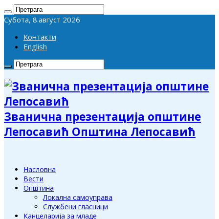
Субота, 8.август 2026
Контакти
English
Званична презентација општине
Лепосавић Општина Лепосавић
Насловна
Вести
Општина
Локална самоуправа
Службени гласници
Канцеларија за младе