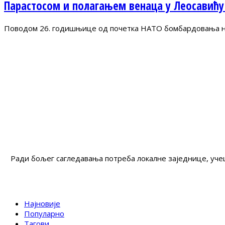
Парастосом и полагањем венаца у Леосавићу
Поводом 26. годишњице од почетка НАТО бомбардовања на 
Ради бољег сагледавања потреба локалне заједнице, учеш
Најновије
Популарно
Тагови