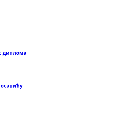
х диплома
посавићу