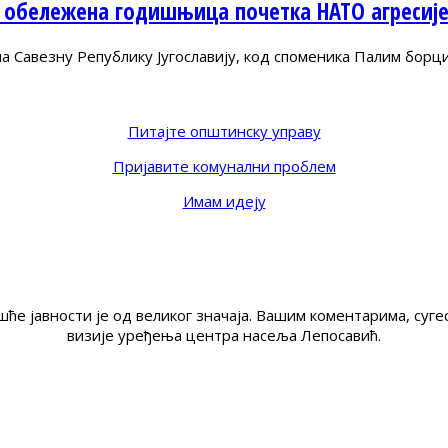
 обележена годишњица почетка НАТО агресиј
Савезну Републику Југославију, код споменика Палим борц
Питајте општинску управу
Пријавите комунални проблем
Имам идеју
ће јавности је од великог значаја. Вашим коментарима, су
визије уређења центра насеља Лепосавић.