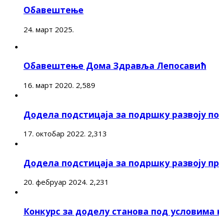
Обавештење
24. март 2025.
Обавештење Дома Здравља Лепосавић
16. март 2020.
2,589
Додела подстицаја за подршку развоју 
17. октобар 2022.
2,313
Додела подстицаја за подршку развоју п
20. фебруар 2024.
2,231
Конкурс за доделу станова под условима