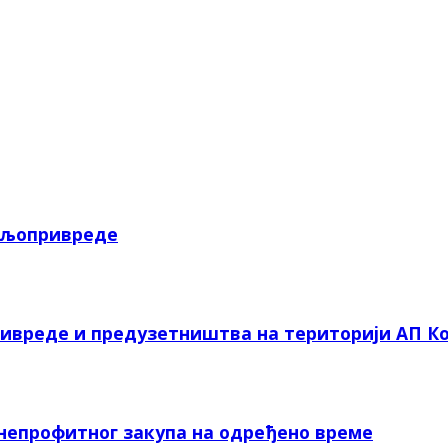
пољопривреде
ривреде и предузетништва на територији АП Ко
 непрофитног закупа на одређено време