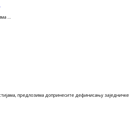
е
има …
гестијама, предлозима допринесите дефинисању заједничке