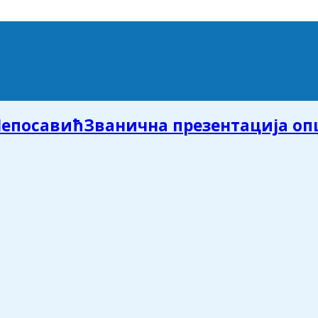
Званична презентација о