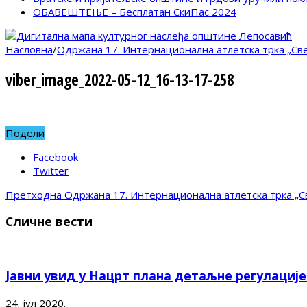
ОБАВЕШТЕЊЕ – Бесплатан СкиПас 2024
Насловна
/
Одржана 17. Интернационална атлетска трка „Све
viber_image_2022-05-12_16-13-17-258
Подели
Facebook
Twitter
Претходна
Одржана 17. Интернационална атлетска трка „Св
Сличне вести
Јавни увид у Нацрт плана детаљне регулациј
24. јул 2020.