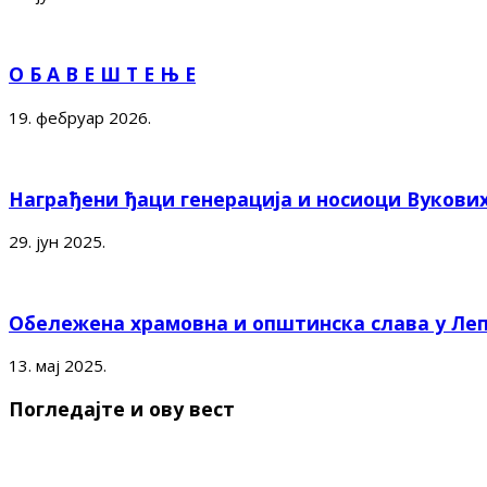
О Б А В Е Ш Т Е Њ Е
19. фебруар 2026.
Награђени ђаци генерација и носиоци Вукови
29. јун 2025.
Обележена храмовна и општинска слава у Ле
13. мај 2025.
Погледајте и ову вест