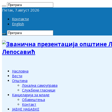
Петак, 7.август 2026
Контакти
English
Лепосавић
Насловна
Вести
Општина
Локална самоуправа
Службени гласници
Канцеларија за младе
Обавештења
Контакт
ЈАВНЕ НАБАВКЕ