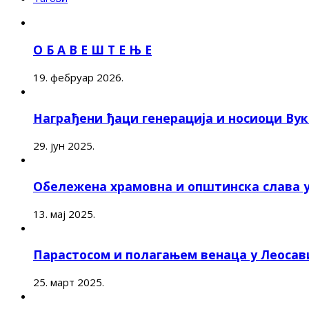
О Б А В Е Ш Т Е Њ Е
19. фебруар 2026.
Награђени ђаци генерација и носиоци Ву
29. јун 2025.
Обележена храмовна и општинска слава 
13. мај 2025.
Парастосом и полагањем венаца у Леоса
25. март 2025.