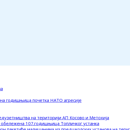
ма
ена годишњица почетка НАТО агресије
редузетништва на територији АП Косово и Метохија
 обележена 107.годишњица Топличког устанка
клон пакетиће малишанима из предшколских установа на тер