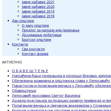
Јавне набавке 2021
Јавне набавке 2020
Јавне набавке 2019
Јавне набавке 2018
Дан општине
О дану општине
Предлог за награду или признање
Досадашњи добитници
Братске општине
Контакти
Сви контакти
Контакт форма
АКТУЕЛНО
О Б А В Е Ш Т Е Њ Е
Награђени ђаци генерација и носиоци Вукових дипло
Обележена храмовна и општинска слава у Лепосавићу
Парастосом и полагањем венаца у Леосавићу обележ
Обавештење
Лепосавић прославио Светог Василија
Додела подстицаја за подршку развоју привреде и п
Полагањем венаца и свечаном академијом у Сочаници
Братске и пријатељске општине и грдови уручили по