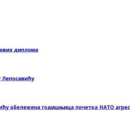
кових диплома
у Лепосавићу
вићу обележена годишњица почетка НАТО агрес