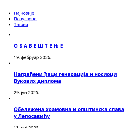
Најновије
Популарно
Тагови
О Б А В Е Ш Т Е Њ Е
19. фебруар 2026.
Награђени ђаци генерација и носиоци
Вукових диплома
29. јун 2025.
Обележена храмовна и општинска слава
у Лепосавићу
13. мај 2025.