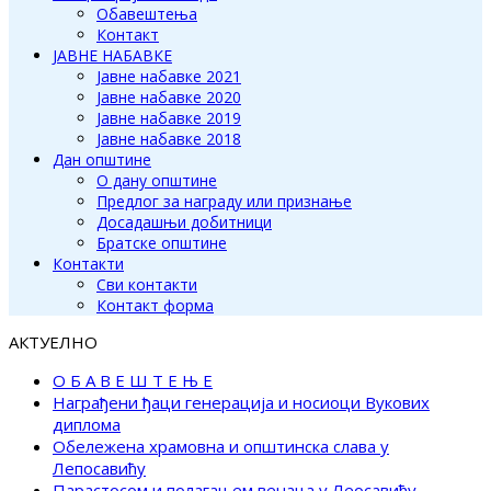
Обавештења
Контакт
ЈАВНЕ НАБАВКЕ
Јавне набавке 2021
Јавне набавке 2020
Јавне набавке 2019
Јавне набавке 2018
Дан општине
О дану општине
Предлог за награду или признање
Досадашњи добитници
Братске општине
Контакти
Сви контакти
Контакт форма
АКТУЕЛНО
О Б А В Е Ш Т Е Њ Е
Награђени ђаци генерација и носиоци Вукових
диплома
Обележена храмовна и општинска слава у
Лепосавићу
Парастосом и полагањем венаца у Леосавићу