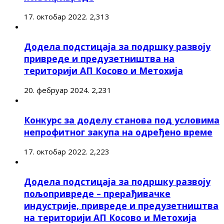
17. октобар 2022.
2,313
Додела подстицаја за подршку развоју
привреде и предузетништва на
територији АП Косово и Метохија
20. фебруар 2024.
2,231
Конкурс за доделу станова под условима
непрофитног закупа на одређено време
17. октобар 2022.
2,223
Додела подстицаја за подршку развоју
пољопривреде – прерађивачке
индустрије, привреде и предузетништва
на територији АП Косово и Метохија