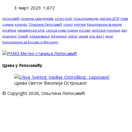
3. март 2023.
1,872
лепосавић
локална самоуправа
zoran todić
пољопривреда
избори 2019
нова
година
конкурс
Општина Лепосавић
спорт
култура
Канцеларија за младе
догађаји
омладински клуб
српска нова година
косово
најбољи ученици
дан
општине
божић
образовање
изградња
сабор
црква
рок фест
деца
Канцеларија за Косово и Метохију
Црква у Лепосавићу
Црква Светог Василија Острошког
© Copyright 2026, Општина Лепосавић