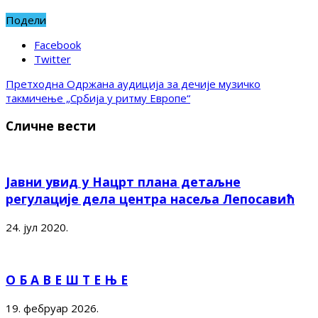
Подели
Facebook
Twitter
Претходна
Одржана аудиција за дечије музичко
такмичење „Србија у ритму Европе“
Сличне вести
Јавни увид у Нацрт плана детаљне
регулације дела центра насеља Лепосавић
24. јул 2020.
О Б А В Е Ш Т Е Њ Е
19. фебруар 2026.