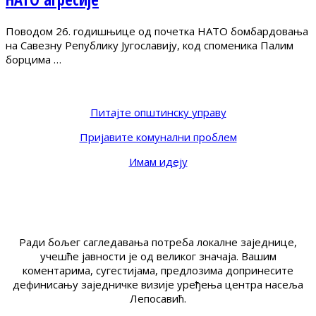
Поводом 26. годишњице од почетка НАТО бомбардовања
на Савезну Републику Југославију, код споменика Палим
борцима …
Питајте општинску управу
Пријавите комунални проблем
Имам идеју
Ради бољег сагледавања потреба локалне заједнице,
учешће јавности је од великог значаја. Вашим
коментарима, сугестијама, предлозима допринесите
дефинисању заједничке визије уређења центра насеља
Лепосавић.