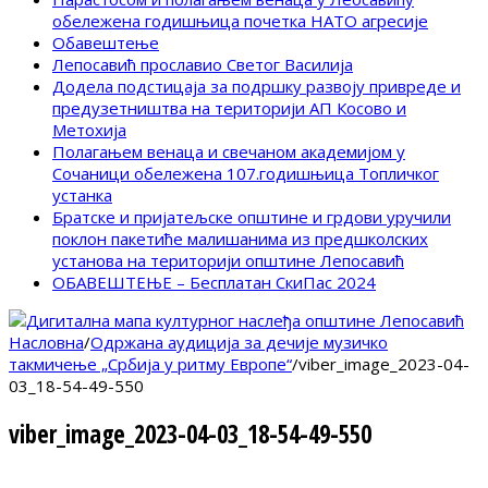
обележена годишњица почетка НАТО агресије
Обавештење
Лепосавић прославио Светог Василија
Додела подстицаја за подршку развоју привреде и
предузетништва на територији АП Косово и
Метохија
Полагањем венаца и свечаном академијом у
Сочаници обележена 107.годишњица Топличког
устанка
Братске и пријатељске општине и грдови уручили
поклон пакетиће малишанима из предшколских
установа на територији општине Лепосавић
ОБАВЕШТЕЊЕ – Бесплатан СкиПас 2024
Насловна
/
Одржана аудиција за дечије музичко
такмичење „Србија у ритму Европе“
/
viber_image_2023-04-
03_18-54-49-550
viber_image_2023-04-03_18-54-49-550