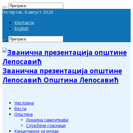
Четвртак, 6.август 2026
Контакти
English
Званична презентација општине
Лепосавић Општина Лепосавић
Насловна
Вести
Општина
Локална самоуправа
Службени гласници
Канцеларија за младе