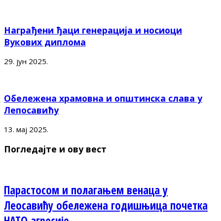
Награђени ђаци генерација и носиоци
Вукових диплома
29. јун 2025.
Обележена храмовна и општинска слава у
Лепосавићу
13. мај 2025.
Погледајте и ову вест
Парастосом и полагањем венаца у
Леосавићу обележена годишњица почетка
НАТО агресије