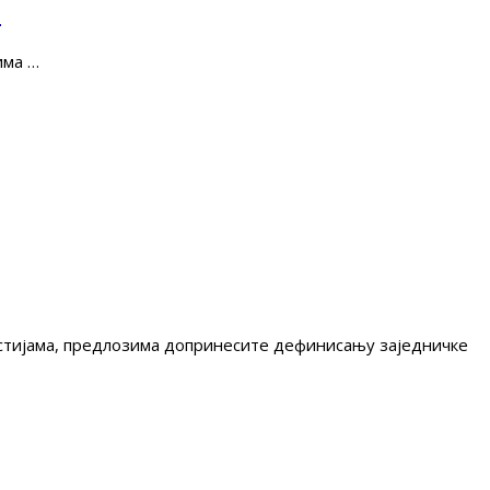
е
има …
гестијама, предлозима допринесите дефинисању заједничке