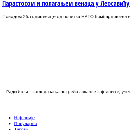
Парастосом и полагањем венаца у Леосавићу
Поводом 26. годишњице од почетка НАТО бомбардовања на 
Ради бољег сагледавања потреба локалне заједнице, учеш
Најновије
Популарно
Тагови