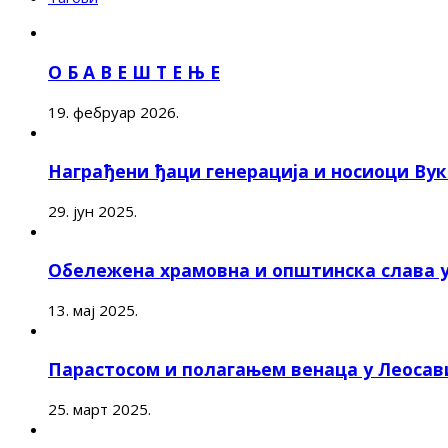
О Б А В Е Ш Т Е Њ Е
19. фебруар 2026.
Награђени ђаци генерација и носиоци Ву
29. јун 2025.
Обележена храмовна и општинска слава 
13. мај 2025.
Парастосом и полагањем венаца у Леоса
25. март 2025.