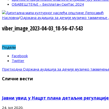
ОБАВЕШТЕЊЕ – Бесплатан СкиПас 2024
Насловна
/
Одржана аудиција за дечије музичко такмичење „
viber_image_2023-04-03_18-56-47-543
Подели
Facebook
Twitter
Претходна
Одржана аудиција за дечије музичко такмичење
Сличне вести
Јавни увид у Нацрт плана детаљне регулациј
24. јул 2020.