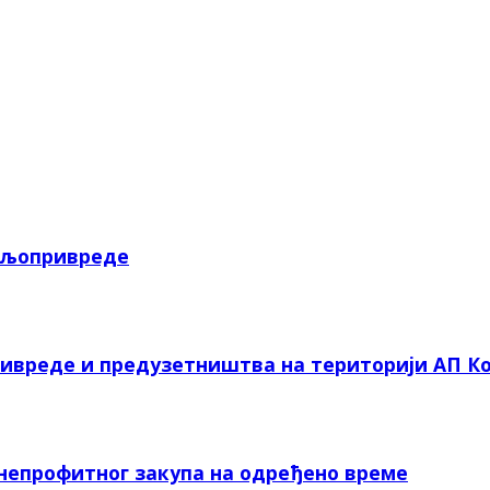
пољопривреде
ривреде и предузетништва на територији АП Ко
 непрофитног закупа на одређено време