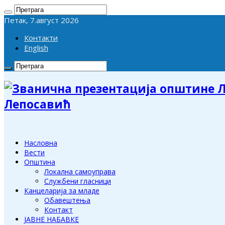
Петак, 7.август 2026
Контакти
English
Лепосавић
Насловна
Вести
Општина
Локална самоуправа
Службени гласници
Канцеларија за младе
Обавештења
Контакт
ЈАВНЕ НАБАВКЕ