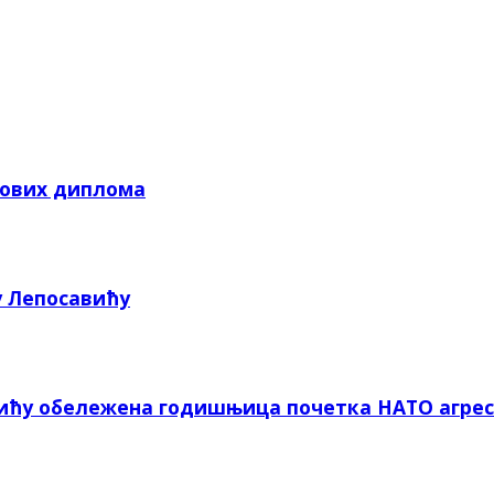
кових диплома
у Лепосавићу
вићу обележена годишњица почетка НАТО агрес