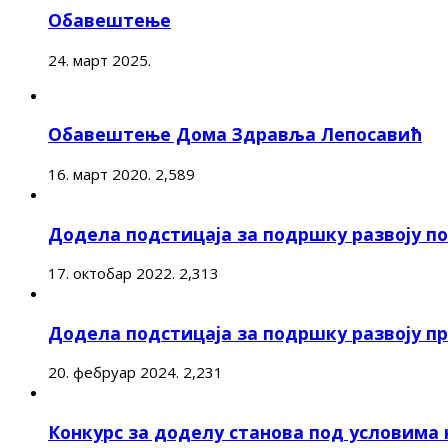
Обавештење
24. март 2025.
Обавештење Дома Здравља Лепосавић
16. март 2020.
2,589
Додела подстицаја за подршку развоју 
17. октобар 2022.
2,313
Додела подстицаја за подршку развоју п
20. фебруар 2024.
2,231
Конкурс за доделу станова под условима