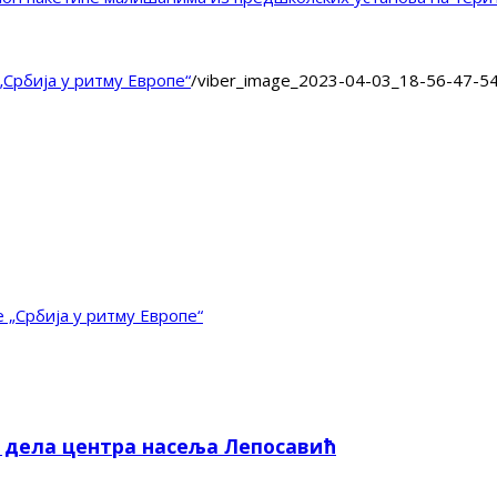
Србија у ритму Европе“
/
viber_image_2023-04-03_18-56-47-5
 „Србија у ритму Европе“
е дела центра насеља Лепосавић