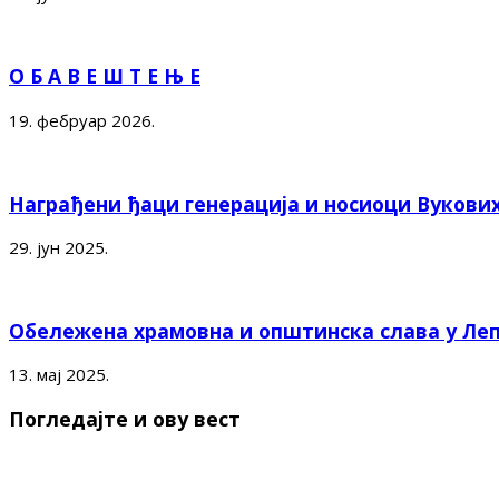
О Б А В Е Ш Т Е Њ Е
19. фебруар 2026.
Награђени ђаци генерација и носиоци Вукови
29. јун 2025.
Обележена храмовна и општинска слава у Ле
13. мај 2025.
Погледајте и ову вест