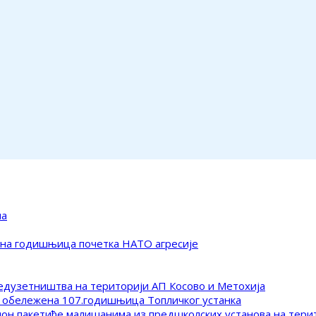
ма
ена годишњица почетка НАТО агресије
редузетништва на територији АП Косово и Метохија
 обележена 107.годишњица Топличког устанка
клон пакетиће малишанима из предшколских установа на тер