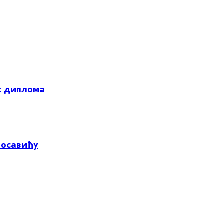
х диплома
посавићу