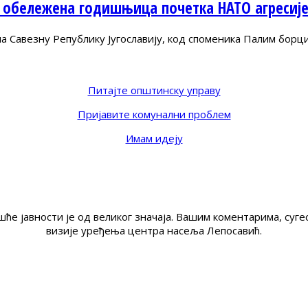
 обележена годишњица почетка НАТО агресиј
Савезну Републику Југославију, код споменика Палим борц
Питајте општинску управу
Пријавите комунални проблем
Имам идеју
ће јавности је од великог значаја. Вашим коментарима, су
визије уређења центра насеља Лепосавић.