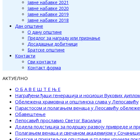
Јавне набавке 2021
Јавне набавке 2020
Јавне набавке 2019
Јавне набавке 2018
Дан општине
О дану општине
Предлог за награду или признање
Досадашњи добитници
Братске општине
Контакти
Сви контакти
Контакт форма
АКТУЕЛНО
О Б А В Е Ш Т Е Њ Е
Награђени ђаци генерација и носиоци Вукових дипло
Обележена храмовна и општинска слава у Лепосавићу
Парастосом и полагањем венаца у Леосавићу обележ
Обавештење
Лепосавић прославио Светог Василија
Додела подстицаја за подршку развоју привреде и п
Полагањем венаца и свечаном академијом у Сочаници
Братске и пријатељске општине и грдови уручили по