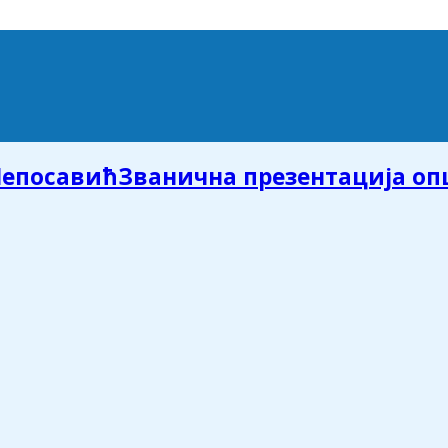
Званична презентација о