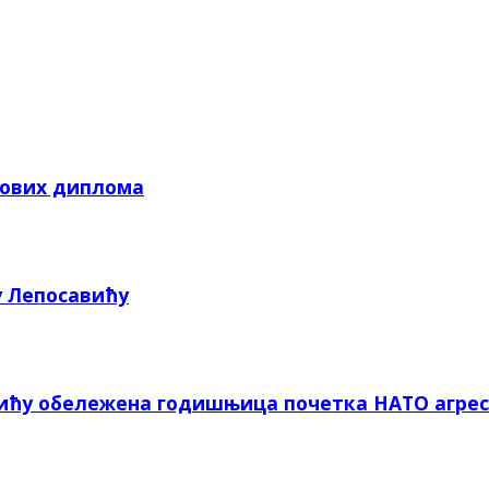
кових диплома
у Лепосавићу
вићу обележена годишњица почетка НАТО агрес