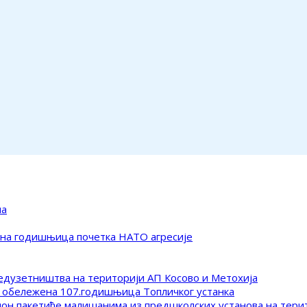
ма
ена годишњица почетка НАТО агресије
редузетништва на територији АП Косово и Метохија
 обележена 107.годишњица Топличког устанка
клон пакетиће малишанима из предшколских установа на тер