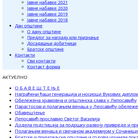
Јавне набавке 2021
Јавне набавке 2020
Јавне набавке 2019
Јавне набавке 2018
Дан општине
О дану општине
Предлог за награду или признање
Досадашњи добитници
Братске општине
Контакти
Сви контакти
Контакт форма
АКТУЕЛНО
О Б А В Е Ш Т Е Њ Е
Награђени ђаци генерација и носиоци Вукових дипло
Обележена храмовна и општинска слава у Лепосавићу
Парастосом и полагањем венаца у Леосавићу обележ
Обавештење
Лепосавић прославио Светог Василија
Додела подстицаја за подршку развоју привреде и п
Полагањем венаца и свечаном академијом у Сочаници
Братске и пријатељске општине и грдови уручили по