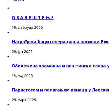
О Б А В Е Ш Т Е Њ Е
19. фебруар 2026.
Награђени ђаци генерација и носиоци Ву
29. јун 2025.
Обележена храмовна и општинска слава 
13. мај 2025.
Парастосом и полагањем венаца у Леоса
25. март 2025.