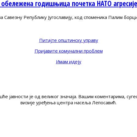
 обележена годишњица почетка НАТО агресиј
Савезну Републику Југославију, код споменика Палим борц
Питајте општинску управу
Пријавите комунални проблем
Имам идеју
ће јавности је од великог значаја. Вашим коментарима, су
визије уређења центра насеља Лепосавић.