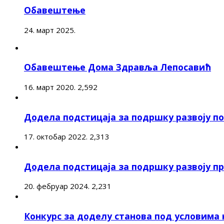
Обавештење
24. март 2025.
Обавештење Дома Здравља Лепосавић
16. март 2020.
2,592
Додела подстицаја за подршку развоју 
17. октобар 2022.
2,313
Додела подстицаја за подршку развоју п
20. фебруар 2024.
2,231
Конкурс за доделу станова под условима