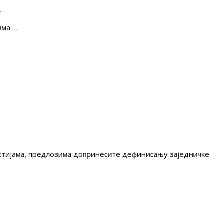
е
има …
гестијама, предлозима допринесите дефинисању заједничке