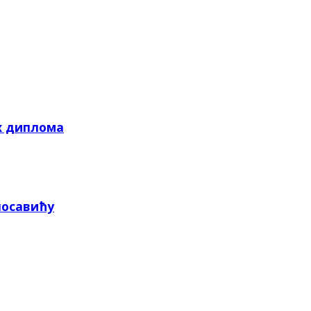
х диплома
посавићу