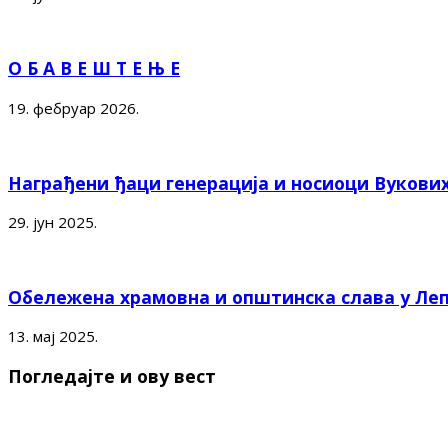
О Б А В Е Ш Т Е Њ Е
19. фебруар 2026.
Награђени ђаци генерација и носиоци Вукови
29. јун 2025.
Обележена храмовна и општинска слава у Ле
13. мај 2025.
Погледајте и ову вест