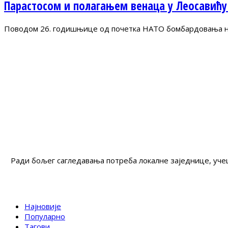
Парастосом и полагањем венаца у Леосавићу
Поводом 26. годишњице од почетка НАТО бомбардовања на 
Ради бољег сагледавања потреба локалне заједнице, учеш
Најновије
Популарно
Тагови