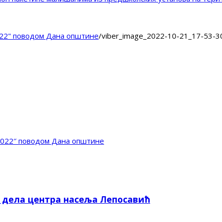
22" поводом Дана општине
/
viber_image_2022-10-21_17-53-3
2022″ поводом Дана општине
е дела центра насеља Лепосавић