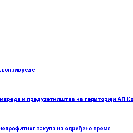
пољопривреде
ривреде и предузетништва на територији АП Ко
 непрофитног закупа на одређено време