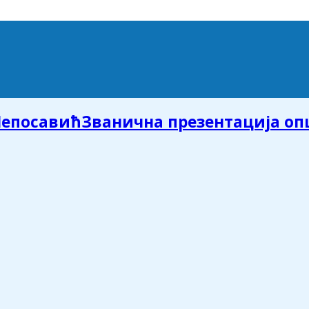
Званична презентација о