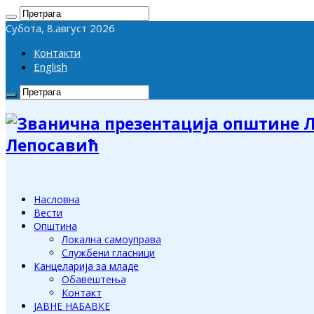
Субота, 8.август 2026
Контакти
English
Лепосавић
Насловна
Вести
Општина
Локална самоуправа
Службени гласници
Канцеларија за младе
Обавештења
Контакт
ЈАВНЕ НАБАВКЕ