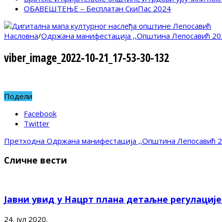
ОБАВЕШТЕЊЕ – Бесплатан СкиПас 2024
Насловна
/
Одржана манифестација ,,Општина Лепосавић 20
viber_image_2022-10-21_17-53-30-132
Подели
Facebook
Twitter
Претходна
Одржана манифестација ,,Општина Лепосавић 
Сличне вести
Јавни увид у Нацрт плана детаљне регулациј
24. јул 2020.