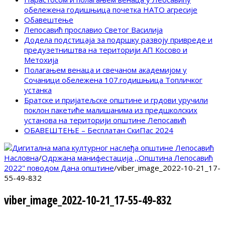
обележена годишњица почетка НАТО агресије
Обавештење
Лепосавић прославио Светог Василија
Додела подстицаја за подршку развоју привреде и
предузетништва на територији АП Косово и
Метохија
Полагањем венаца и свечаном академијом у
Сочаници обележена 107.годишњица Топличког
устанка
Братске и пријатељске општине и грдови уручили
поклон пакетиће малишанима из предшколских
установа на територији општине Лепосавић
ОБАВЕШТЕЊЕ – Бесплатан СкиПас 2024
Насловна
/
Одржана манифестација ,,Општина Лепосавић
2022" поводом Дана општине
/
viber_image_2022-10-21_17-
55-49-832
viber_image_2022-10-21_17-55-49-832