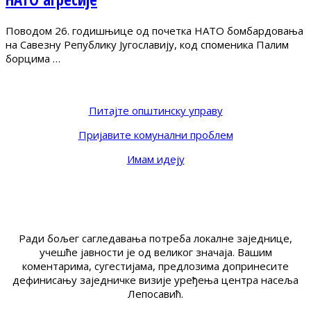
Поводом 26. годишњице од почетка НАТО бомбардовања
на Савезну Републику Југославију, код споменика Палим
борцима …
Питајте општинску управу
Пријавите комунални проблем
Имам идеју
Ради бољег сагледавања потреба локалне заједнице,
учешће јавности је од великог значаја. Вашим
коментарима, сугестијама, предлозима допринесите
дефинисању заједничке визије уређења центра насеља
Лепосавић.