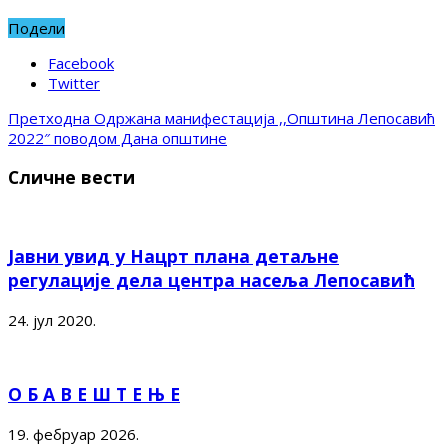
Подели
Facebook
Twitter
Претходна
Одржана манифестација ,,Општина Лепосавић
2022″ поводом Дана општине
Сличне вести
Јавни увид у Нацрт плана детаљне
регулације дела центра насеља Лепосавић
24. јул 2020.
О Б А В Е Ш Т Е Њ Е
19. фебруар 2026.