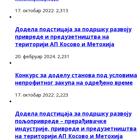
17. октобар 2022.
2,313
Додела подстицаја за подршку развоју
привреде и предузетништва на
територији АП Косово и Метохија
20. фебруар 2024.
2,231
Конкурс за доделу станова под условима
непрофитног закупа на одређено време
17. октобар 2022.
2,223
Додела подстицаја за подршку развоју
пољопривреде – прерађивачке
индустрије, привреде и предузетништва
на територији АП Косово и Метохија