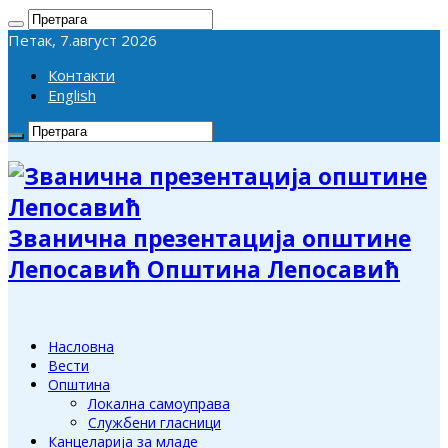
Петак, 7.август 2026
Контакти
English
Званична презентација општине
Лепосавић Општина Лепосавић
Насловна
Вести
Општина
Локална самоуправа
Службени гласници
Канцеларија за младе