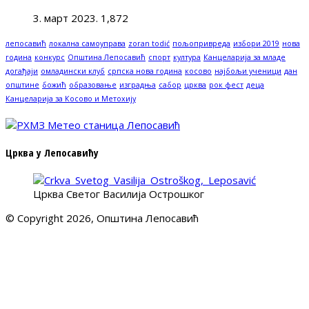
3. март 2023.
1,872
лепосавић
локална самоуправа
zoran todić
пољопривреда
избори 2019
нова
година
конкурс
Општина Лепосавић
спорт
култура
Канцеларија за младе
догађаји
омладински клуб
српска нова година
косово
најбољи ученици
дан
општине
божић
образовање
изградња
сабор
црква
рок фест
деца
Канцеларија за Косово и Метохију
Црква у Лепосавићу
Црква Светог Василија Острошког
© Copyright 2026, Општина Лепосавић