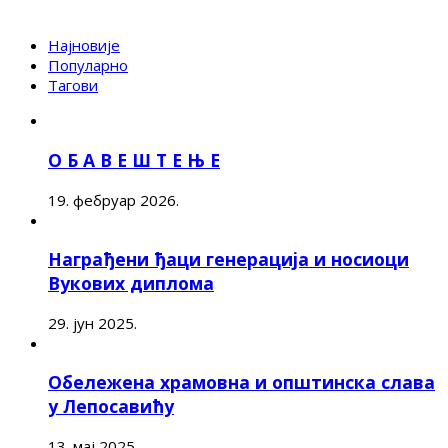
Најновије
Популарно
Тагови
О Б А В Е Ш Т Е Њ Е
19. фебруар 2026.
Награђени ђаци генерација и носиоци
Вукових диплома
29. јун 2025.
Обележена храмовна и општинска слава
у Лепосавићу
13. мај 2025.