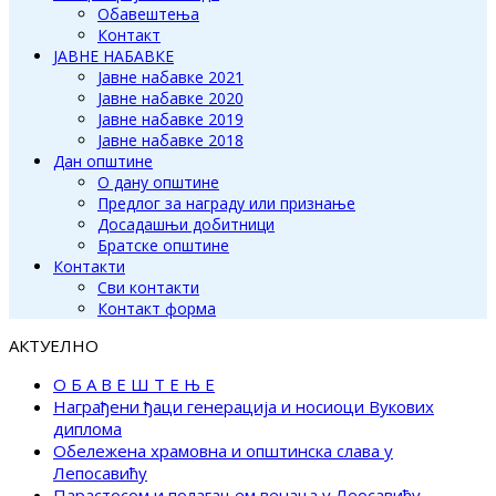
Обавештења
Контакт
ЈАВНЕ НАБАВКЕ
Јавне набавке 2021
Јавне набавке 2020
Јавне набавке 2019
Јавне набавке 2018
Дан општине
О дану општине
Предлог за награду или признање
Досадашњи добитници
Братске општине
Контакти
Сви контакти
Контакт форма
АКТУЕЛНО
О Б А В Е Ш Т Е Њ Е
Награђени ђаци генерација и носиоци Вукових
диплома
Обележена храмовна и општинска слава у
Лепосавићу
Парастосом и полагањем венаца у Леосавићу