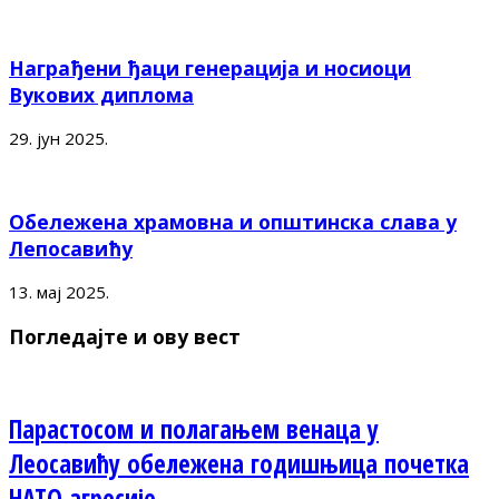
Награђени ђаци генерација и носиоци
Вукових диплома
29. јун 2025.
Обележена храмовна и општинска слава у
Лепосавићу
13. мај 2025.
Погледајте и ову вест
Парастосом и полагањем венаца у
Леосавићу обележена годишњица почетка
НАТО агресије