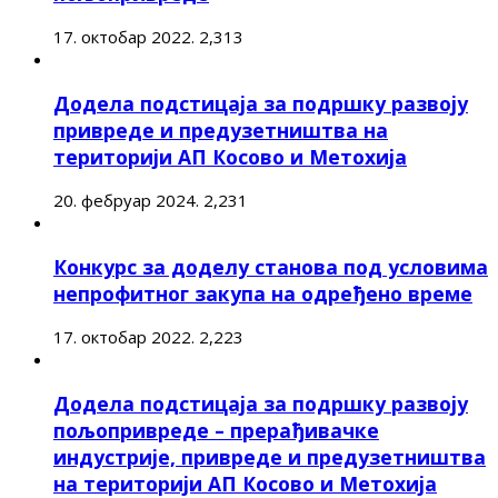
17. октобар 2022.
2,313
Додела подстицаја за подршку развоју
привреде и предузетништва на
територији АП Косово и Метохија
20. фебруар 2024.
2,231
Конкурс за доделу станова под условима
непрофитног закупа на одређено време
17. октобар 2022.
2,223
Додела подстицаја за подршку развоју
пољопривреде – прерађивачке
индустрије, привреде и предузетништва
на територији АП Косово и Метохија