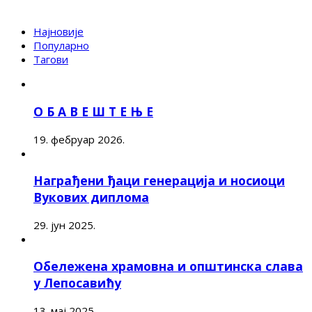
Најновије
Популарно
Тагови
О Б А В Е Ш Т Е Њ Е
19. фебруар 2026.
Награђени ђаци генерација и носиоци
Вукових диплома
29. јун 2025.
Обележена храмовна и општинска слава
у Лепосавићу
13. мај 2025.