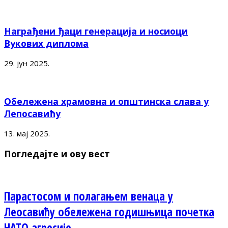
Награђени ђаци генерација и носиоци
Вукових диплома
29. јун 2025.
Обележена храмовна и општинска слава у
Лепосавићу
13. мај 2025.
Погледајте и ову вест
Парастосом и полагањем венаца у
Леосавићу обележена годишњица почетка
НАТО агресије