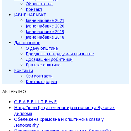
Обавештења
Контакт
ЈАВНЕ НАБАВКЕ
Јавне набавке 2021
Јавне набавке 2020
Јавне набавке 2019
Јавне набавке 2018
Дан општине
О дану општине
Предлог за награду или признање
Досадашњи добитници
Братске општине
Контакти
Сви контакти
Контакт форма
АКТУЕЛНО
О Б А В Е Ш Т Е Њ Е
Награђени ђаци генерација и носиоци Вукових
диплома
Обележена храмовна и општинска слава у
Лепосавићу
Парастосом и полагањем венаца у Леосавићу