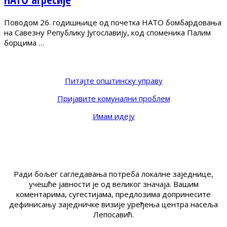
Поводом 26. годишњице од почетка НАТО бомбардовања
на Савезну Републику Југославију, код споменика Палим
борцима …
Питајте општинску управу
Пријавите комунални проблем
Имам идеју
Ради бољег сагледавања потреба локалне заједнице,
учешће јавности је од великог значаја. Вашим
коментарима, сугестијама, предлозима допринесите
дефинисању заједничке визије уређења центра насеља
Лепосавић.