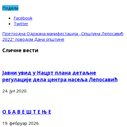
Подели
Facebook
Twitter
Претходна
Одржана манифестација ,,Општина Лепосавић
2022″ поводом Дана општине
Сличне вести
Јавни увид у Нацрт плана детаљне
регулације дела центра насеља Лепосавић
24. јул 2020.
О Б А В Е Ш Т Е Њ Е
19. фебруар 2026.