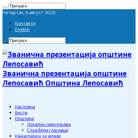
Четвртак, 6.август 2026
Контакти
English
Званична презентација општине
Лепосавић Општина Лепосавић
Насловна
Вести
Општина
Локална самоуправа
Службени гласници
Канцеларија за младе