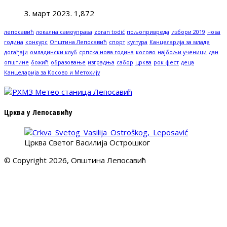
3. март 2023.
1,872
лепосавић
локална самоуправа
zoran todić
пољопривреда
избори 2019
нова
година
конкурс
Општина Лепосавић
спорт
култура
Канцеларија за младе
догађаји
омладински клуб
српска нова година
косово
најбољи ученици
дан
општине
божић
образовање
изградња
сабор
црква
рок фест
деца
Канцеларија за Косово и Метохију
Црква у Лепосавићу
Црква Светог Василија Острошког
© Copyright 2026, Општина Лепосавић