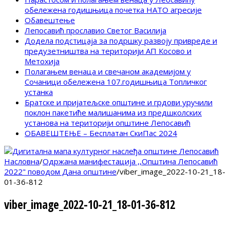
обележена годишњица почетка НАТО агресије
Обавештење
Лепосавић прославио Светог Василија
Додела подстицаја за подршку развоју привреде и
предузетништва на територији АП Косово и
Метохија
Полагањем венаца и свечаном академијом у
Сочаници обележена 107.годишњица Топличког
устанка
Братске и пријатељске општине и грдови уручили
поклон пакетиће малишанима из предшколских
установа на територији општине Лепосавић
ОБАВЕШТЕЊЕ – Бесплатан СкиПас 2024
Насловна
/
Одржана манифестација ,,Општина Лепосавић
2022" поводом Дана општине
/
viber_image_2022-10-21_18-
01-36-812
viber_image_2022-10-21_18-01-36-812