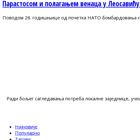
Парастосом и полагањем венаца у Леосавићу
Поводом 26. годишњице од почетка НАТО бомбардовања на 
Ради бољег сагледавања потреба локалне заједнице, учеш
Најновије
Популарно
Тагови