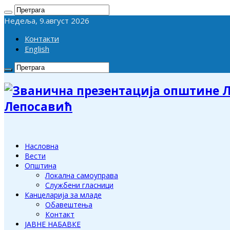
Недеља, 9.август 2026
Контакти
English
Лепосавић
Насловна
Вести
Општина
Локална самоуправа
Службени гласници
Канцеларија за младе
Обавештења
Контакт
ЈАВНЕ НАБАВКЕ