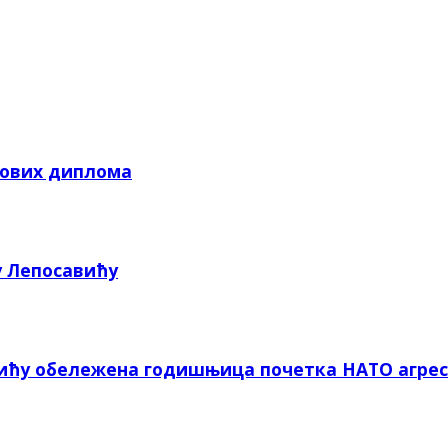
кових диплома
у Лепосавићу
вићу обележена годишњица почетка НАТО агрес