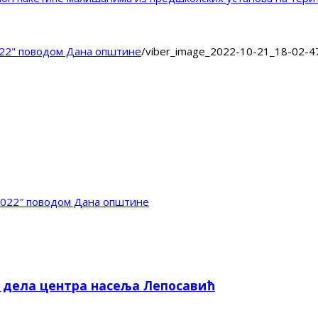
22" поводом Дана општине
/
viber_image_2022-10-21_18-02-4
2022″ поводом Дана општине
е дела центра насеља Лепосавић