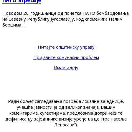
Поводом 26. годишњице од почетка НАТО бомбардовања
на Савезну Републику Југославију, код споменика Палим
борцима …
Питајте општинску управу
Пријавите комунални проблем
Имам идеју
Ради бољег сагледавања потреба локалне заједнице,
учешће јавности је од великог значаја. Вашим
коментарима, сугестијама, предлозима допринесите
дефинисању заједничке визије уређења центра насеља
Лепосавић.