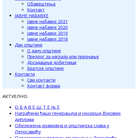
Обавештења
Контакт
ЈАВНЕ НАБАВКЕ
Јавне набавке 2021
Јавне набавке 2020
Јавне набавке 2019
Јавне набавке 2018
Дан општине
О дану општине
Предлог за награду или признање
Досадашњи добитници
Братске општине
Контакти
Сви контакти
Контакт форма
АКТУЕЛНО
О Б А В Е Ш Т Е Њ Е
Награђени ђаци генерација и носиоци Вукових
диплома
Обележена храмовна и општинска слава у
Лепосавићу
Парастосом и полагањем венаца у Леосавићу