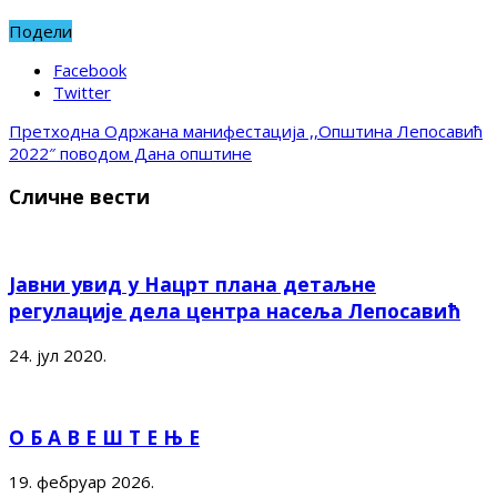
Подели
Facebook
Twitter
Претходна
Одржана манифестација ,,Општина Лепосавић
2022″ поводом Дана општине
Сличне вести
Јавни увид у Нацрт плана детаљне
регулације дела центра насеља Лепосавић
24. јул 2020.
О Б А В Е Ш Т Е Њ Е
19. фебруар 2026.