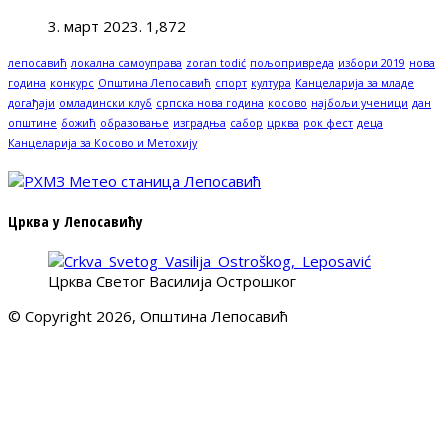
3. март 2023.
1,872
лепосавић
локална самоуправа
zoran todić
пољопривреда
избори 2019
нова
година
конкурс
Општина Лепосавић
спорт
култура
Канцеларија за младе
догађаји
омладински клуб
српска нова година
косово
најбољи ученици
дан
општине
божић
образовање
изградња
сабор
црква
рок фест
деца
Канцеларија за Косово и Метохију
Црква у Лепосавићу
Црква Светог Василија Острошког
© Copyright 2026, Општина Лепосавић