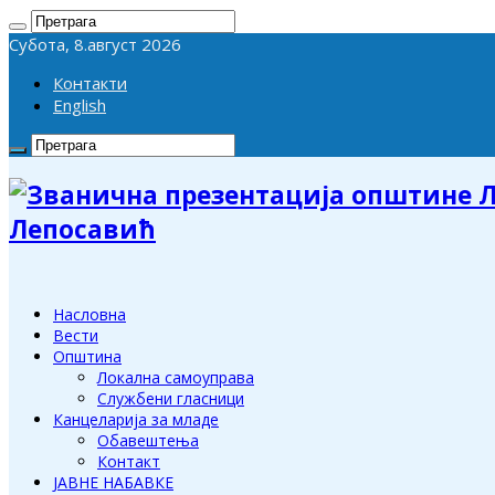
Субота, 8.август 2026
Контакти
English
Лепосавић
Насловна
Вести
Општина
Локална самоуправа
Службени гласници
Канцеларија за младе
Обавештења
Контакт
ЈАВНЕ НАБАВКЕ