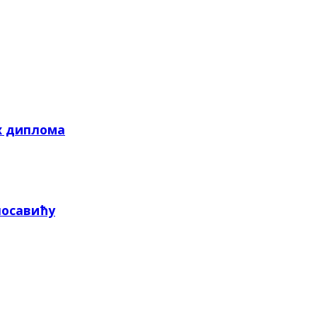
х диплома
посавићу