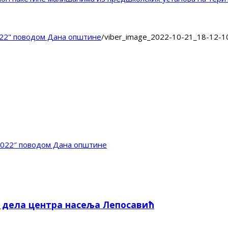
22" поводом Дана општине
/
viber_image_2022-10-21_18-12-1
2022″ поводом Дана општине
е дела центра насеља Лепосавић