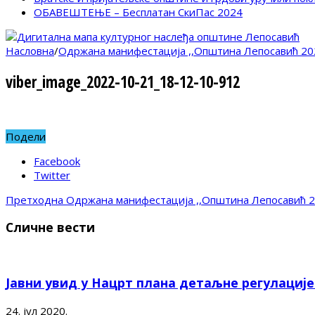
ОБАВЕШТЕЊЕ – Бесплатан СкиПас 2024
Насловна
/
Одржана манифестација ,,Општина Лепосавић 20
viber_image_2022-10-21_18-12-10-912
Подели
Facebook
Twitter
Претходна
Одржана манифестација ,,Општина Лепосавић 
Сличне вести
Јавни увид у Нацрт плана детаљне регулациј
24. јул 2020.