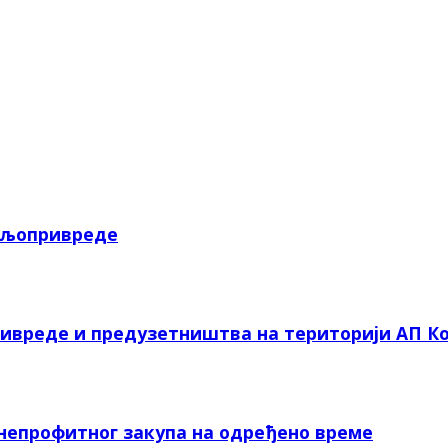
пољопривреде
ривреде и предузетништва на територији АП Ко
 непрофитног закупа на одређено време