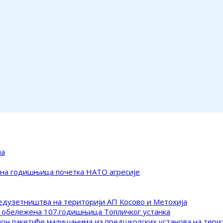
ма
ена годишњица почетка НАТО агресије
редузетништва на територији АП Косово и Метохија
 обележена 107.годишњица Топличког устанка
клон пакетиће малишанима из предшколских установа на тер