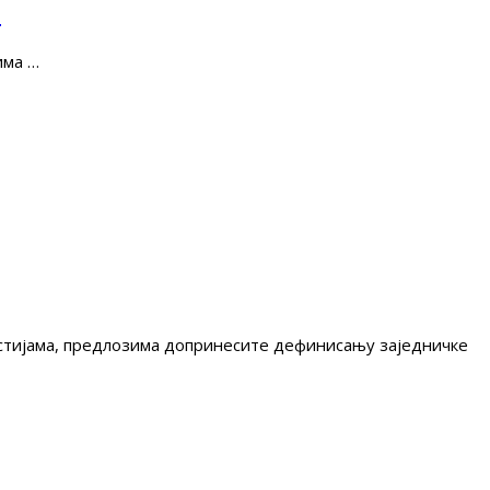
е
има …
гестијама, предлозима допринесите дефинисању заједничке