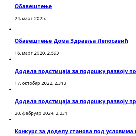
Обавештење
24. март 2025.
Обавештење Дома Здравља Лепосавић
16. март 2020.
2,593
Додела подстицаја за подршку развоју 
17. октобар 2022.
2,313
Додела подстицаја за подршку развоју п
20. фебруар 2024.
2,231
Конкурс за доделу станова под условима