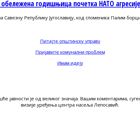
 обележена годишњица почетка НАТО агресиј
Савезну Републику Југославију, код споменика Палим борц
Питајте општинску управу
Пријавите комунални проблем
Имам идеју
ће јавности је од великог значаја. Вашим коментарима, су
визије уређења центра насеља Лепосавић.