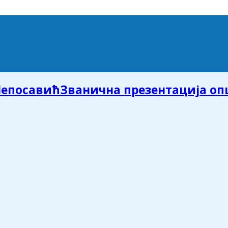
Званична презентација о