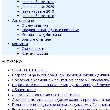
Јавне набавке 2021
Јавне набавке 2020
Јавне набавке 2019
Јавне набавке 2018
Дан општине
О дану општине
Предлог за награду или признање
Досадашњи добитници
Братске општине
Контакти
Сви контакти
Контакт форма
АКТУЕЛНО
О Б А В Е Ш Т Е Њ Е
Награђени ђаци генерација и носиоци Вукових дипло
Обележена храмовна и општинска слава у Лепосавићу
Парастосом и полагањем венаца у Леосавићу обележ
Обавештење
Лепосавић прославио Светог Василија
Додела подстицаја за подршку развоју привреде и п
Полагањем венаца и свечаном академијом у Сочаници
Братске и пријатељске општине и грдови уручили по