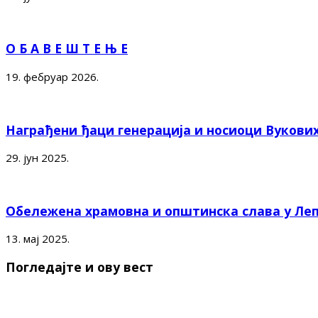
О Б А В Е Ш Т Е Њ Е
19. фебруар 2026.
Награђени ђаци генерација и носиоци Вукови
29. јун 2025.
Обележена храмовна и општинска слава у Ле
13. мај 2025.
Погледајте и ову вест