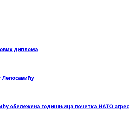
кових диплома
у Лепосавићу
вићу обележена годишњица почетка НАТО агрес