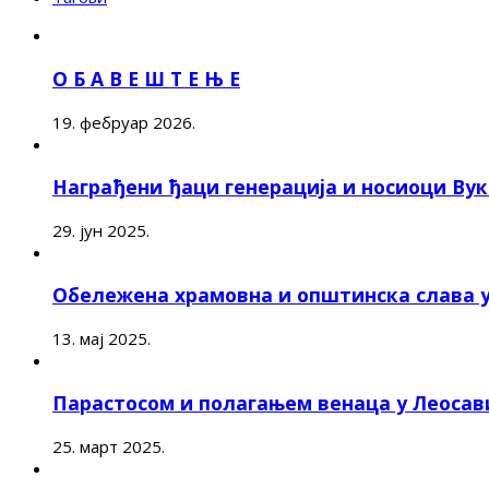
О Б А В Е Ш Т Е Њ Е
19. фебруар 2026.
Награђени ђаци генерација и носиоци Ву
29. јун 2025.
Обележена храмовна и општинска слава 
13. мај 2025.
Парастосом и полагањем венаца у Леоса
25. март 2025.