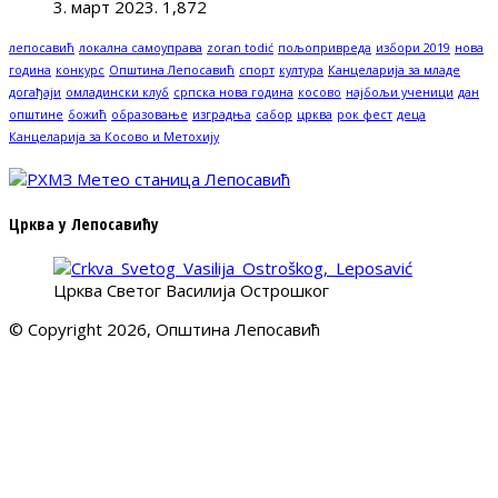
3. март 2023.
1,872
лепосавић
локална самоуправа
zoran todić
пољопривреда
избори 2019
нова
година
конкурс
Општина Лепосавић
спорт
култура
Канцеларија за младе
догађаји
омладински клуб
српска нова година
косово
најбољи ученици
дан
општине
божић
образовање
изградња
сабор
црква
рок фест
деца
Канцеларија за Косово и Метохију
Црква у Лепосавићу
Црква Светог Василија Острошког
© Copyright 2026, Општина Лепосавић