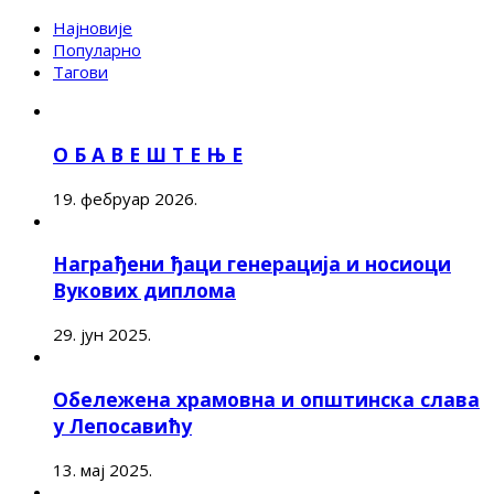
Најновије
Популарно
Тагови
О Б А В Е Ш Т Е Њ Е
19. фебруар 2026.
Награђени ђаци генерација и носиоци
Вукових диплома
29. јун 2025.
Обележена храмовна и општинска слава
у Лепосавићу
13. мај 2025.