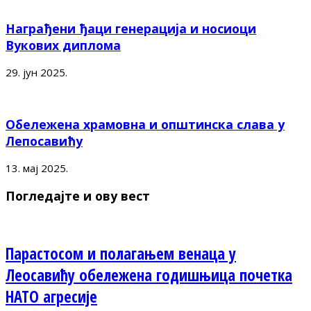
Награђени ђаци генерација и носиоци
Вукових диплома
29. јун 2025.
Обележена храмовна и општинска слава у
Лепосавићу
13. мај 2025.
Погледајте и ову вест
Парастосом и полагањем венаца у
Леосавићу обележена годишњица почетка
НАТО агресије