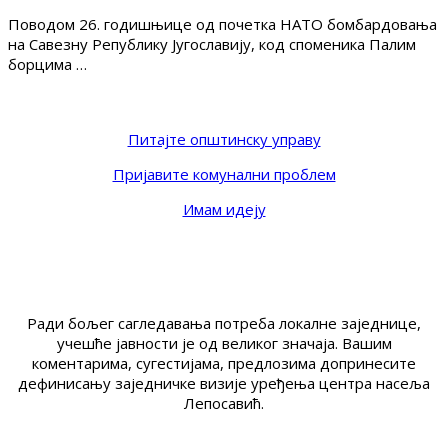
Поводом 26. годишњице од почетка НАТО бомбардовања
на Савезну Републику Југославију, код споменика Палим
борцима …
Питајте општинску управу
Пријавите комунални проблем
Имам идеју
Ради бољег сагледавања потреба локалне заједнице,
учешће јавности је од великог значаја. Вашим
коментарима, сугестијама, предлозима допринесите
дефинисању заједничке визије уређења центра насеља
Лепосавић.