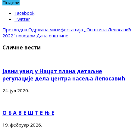
Подели
Facebook
Twitter
Претходна
Одржана манифестација ,,Општина Лепосавић
2022″ поводом Дана општине
Сличне вести
Јавни увид у Нацрт плана детаљне
регулације дела центра насеља Лепосавић
24. јул 2020.
О Б А В Е Ш Т Е Њ Е
19. фебруар 2026.