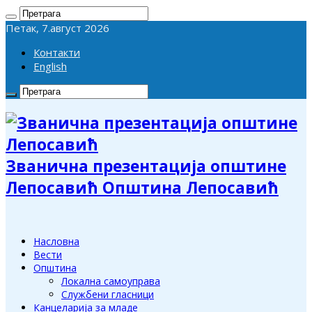
Петак, 7.август 2026
Контакти
English
Званична презентација општине
Лепосавић Општина Лепосавић
Насловна
Вести
Општина
Локална самоуправа
Службени гласници
Канцеларија за младе