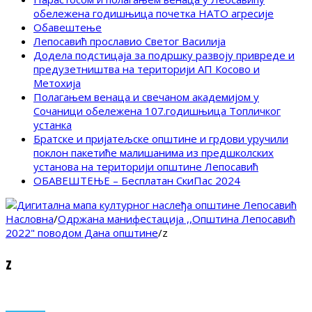
обележена годишњица почетка НАТО агресије
Обавештење
Лепосавић прославио Светог Василија
Додела подстицаја за подршку развоју привреде и
предузетништва на територији АП Косово и
Метохија
Полагањем венаца и свечаном академијом у
Сочаници обележена 107.годишњица Топличког
устанка
Братске и пријатељске општине и грдови уручили
поклон пакетиће малишанима из предшколских
установа на територији општине Лепосавић
ОБАВЕШТЕЊЕ – Бесплатан СкиПас 2024
Насловна
/
Одржана манифестација ,,Општина Лепосавић
2022" поводом Дана општине
/
z
z