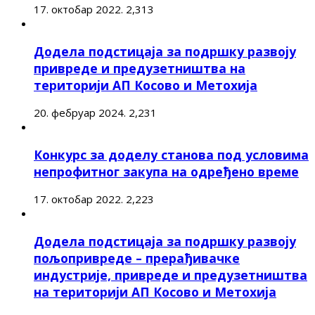
17. октобар 2022.
2,313
Додела подстицаја за подршку развоју
привреде и предузетништва на
територији АП Косово и Метохија
20. фебруар 2024.
2,231
Конкурс за доделу станова под условима
непрофитног закупа на одређено време
17. октобар 2022.
2,223
Додела подстицаја за подршку развоју
пољопривреде – прерађивачке
индустрије, привреде и предузетништва
на територији АП Косово и Метохија