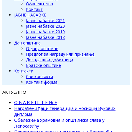
Обавештења
Контакт
ЈАВНЕ НАБАВКЕ
Јавне набавке 2021
Јавне набавке 2020
Јавне набавке 2019
Јавне набавке 2018
Дан општине
О дану општине
Предлог за награду или признање
Досадашњи добитници
Братске општине
Контакти
Сви контакти
Контакт форма
АКТУЕЛНО
О Б А В Е Ш Т Е Њ Е
Награђени ђаци генерација и носиоци Вукових
диплома
Обележена храмовна и општинска слава у
Лепосавићу
Парастосом и полагањем венаца у Леосавићу