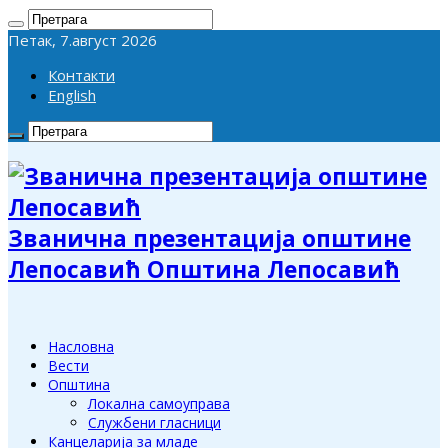
Петак, 7.август 2026
Контакти
English
Званична презентација општине
Лепосавић Општина Лепосавић
Насловна
Вести
Општина
Локална самоуправа
Службени гласници
Канцеларија за младе