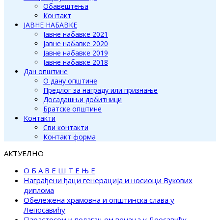
Обавештења
Контакт
ЈАВНЕ НАБАВКЕ
Јавне набавке 2021
Јавне набавке 2020
Јавне набавке 2019
Јавне набавке 2018
Дан општине
О дану општине
Предлог за награду или признање
Досадашњи добитници
Братске општине
Контакти
Сви контакти
Контакт форма
АКТУЕЛНО
О Б А В Е Ш Т Е Њ Е
Награђени ђаци генерација и носиоци Вукових
диплома
Обележена храмовна и општинска слава у
Лепосавићу
Парастосом и полагањем венаца у Леосавићу