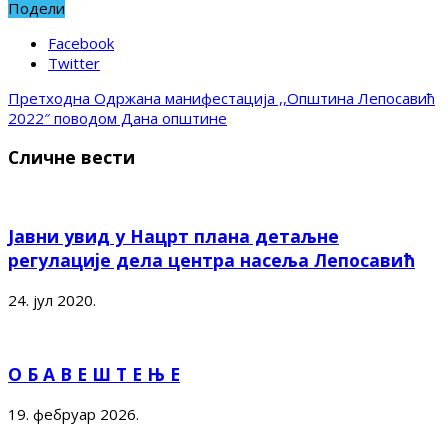
Подели
Facebook
Twitter
Претходна
Одржана манифестација ,,Општина Лепосавић
2022″ поводом Дана општине
Сличне вести
Јавни увид у Нацрт плана детаљне
регулације дела центра насеља Лепосавић
24. јул 2020.
О Б А В Е Ш Т Е Њ Е
19. фебруар 2026.