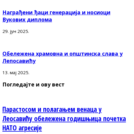
Награђени ђаци генерација и носиоци
Вукових диплома
29. јун 2025.
Обележена храмовна и општинска слава у
Лепосавићу
13. мај 2025.
Погледајте и ову вест
Парастосом и полагањем венаца у
Леосавићу обележена годишњица почетка
НАТО агресије