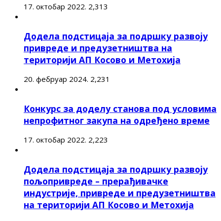
17. октобар 2022.
2,313
Додела подстицаја за подршку развоју
привреде и предузетништва на
територији АП Косово и Метохија
20. фебруар 2024.
2,231
Конкурс за доделу станова под условима
непрофитног закупа на одређено време
17. октобар 2022.
2,223
Додела подстицаја за подршку развоју
пољопривреде – прерађивачке
индустрије, привреде и предузетништва
на територији АП Косово и Метохија