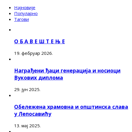
Најновије
Популарно
Тагови
О Б А В Е Ш Т Е Њ Е
19. фебруар 2026.
Награђени ђаци генерација и носиоци
Вукових диплома
29. јун 2025.
Обележена храмовна и општинска слава
у Лепосавићу
13. мај 2025.