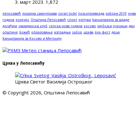
3. март 2023.
1,872
лепосавић
локална самоуправа
zoran todić
пољопривреда
избори 2019
нова
година
конкурс
Општина Лепосавић
спорт
култура
Канцеларија за младе
догађаји
омладински клуб
српска нова година
косово
најбољи ученици
дан
општине
божић
образовање
изградња
сабор
црква
рок фест
деца
Канцеларија за Косово и Метохију
Црква у Лепосавићу
Црква Светог Василија Острошког
© Copyright 2026, Општина Лепосавић