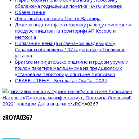
обележена годишњица почетка НАТО агресије
Обавештење
Лепосавић прославио Светог Василија
Додела подстицаја за подршку развоју привреде и
предузетништва на територији АП Косово и
Метохија
Полагањем венаца и свечаном академијом у
Сочаници обележена 107.годишњица Топличког
устанка
Братске и пријатељске општине и грдови уручили
поклон пакетиће малишанима из предшколских
установа на територији општине Лепосавић
ОБАВЕШТЕЊЕ – Бесплатан СкиПас 2024
Насловна
/
Одржана манифестација ,,Општина Лепосавић
2022" поводом Дана општине
/
zROYA0367
zROYA0367