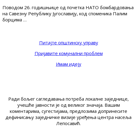
Поводом 26. годишњице од почетка НАТО бомбардовања
на Савезну Републику Југославију, код споменика Палим
борцима …
Питајте општинску управу
Пријавите комунални проблем
Имам идеју
Ради бољег сагледавања потреба локалне заједнице,
учешће јавности је од великог значаја. Вашим
коментарима, сугестијама, предлозима допринесите
дефинисању заједничке визије уређења центра насеља
Лепосавић.