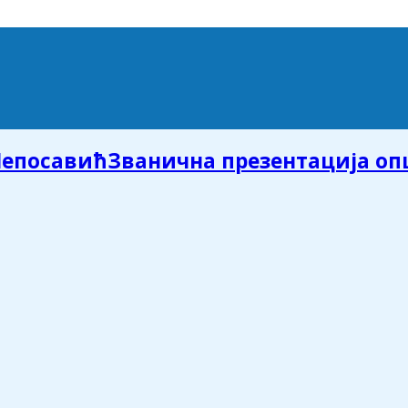
Званична презентација о