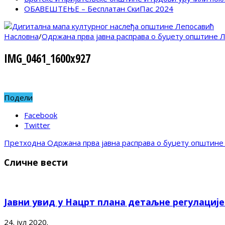
ОБАВЕШТЕЊЕ – Бесплатан СкиПас 2024
Насловна
/
Одржана прва јавна расправа о буџету општине Л
IMG_0461_1600x927
Подели
Facebook
Twitter
Претходна
Одржана прва јавна расправа о буџету општине
Сличне вести
Јавни увид у Нацрт плана детаљне регулациј
24. јул 2020.