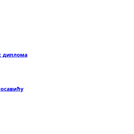
х диплома
посавићу