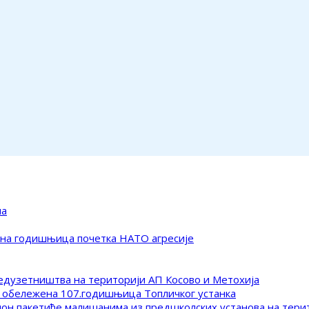
ма
ена годишњица почетка НАТО агресије
редузетништва на територији АП Косово и Метохија
 обележена 107.годишњица Топличког устанка
клон пакетиће малишанима из предшколских установа на тер