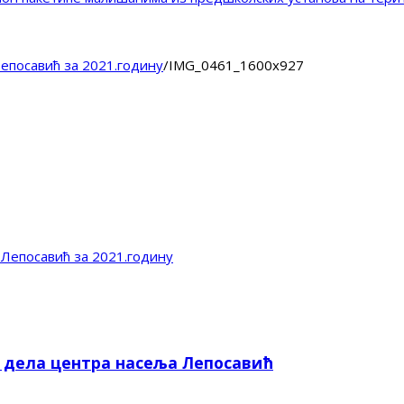
епосавић за 2021.годину
/
IMG_0461_1600x927
 Лепосавић за 2021.годину
е дела центра насеља Лепосавић