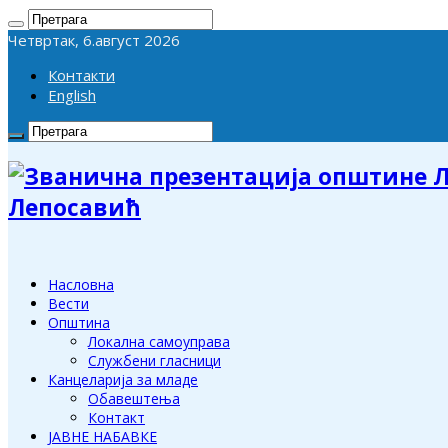
Четвртак, 6.август 2026
Контакти
English
Лепосавић
Насловна
Вести
Општина
Локална самоуправа
Службени гласници
Канцеларија за младе
Обавештења
Контакт
ЈАВНЕ НАБАВКЕ