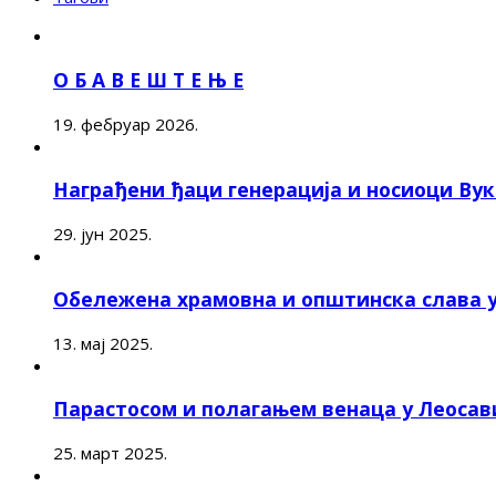
О Б А В Е Ш Т Е Њ Е
19. фебруар 2026.
Награђени ђаци генерација и носиоци Ву
29. јун 2025.
Обележена храмовна и општинска слава 
13. мај 2025.
Парастосом и полагањем венаца у Леоса
25. март 2025.