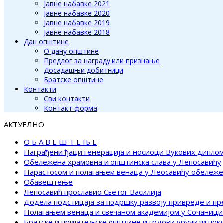
Јавне набавке 2021
Јавне набавке 2020
Јавне набавке 2019
Јавне набавке 2018
Дан општине
О дану општине
Предлог за награду или признање
Досадашњи добитници
Братске општине
Контакти
Сви контакти
Контакт форма
АКТУЕЛНО
О Б А В Е Ш Т Е Њ Е
Награђени ђаци генерација и носиоци Вукових дипло
Обележена храмовна и општинска слава у Лепосавићу
Парастосом и полагањем венаца у Леосавићу обележ
Обавештење
Лепосавић прославио Светог Василија
Додела подстицаја за подршку развоју привреде и п
Полагањем венаца и свечаном академијом у Сочаници
Братске и пријатељске општине и грдови уручили по