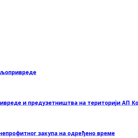
пољопривреде
ривреде и предузетништва на територији АП Ко
 непрофитног закупа на одређено време