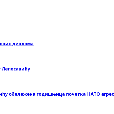
кових диплома
у Лепосавићу
вићу обележена годишњица почетка НАТО агрес