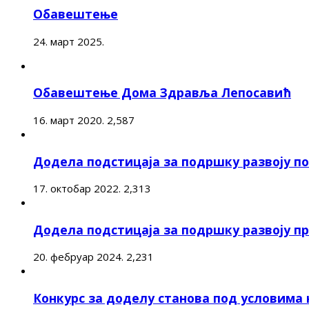
Обавештење
24. март 2025.
Обавештење Дома Здравља Лепосавић
16. март 2020.
2,587
Додела подстицаја за подршку развоју 
17. октобар 2022.
2,313
Додела подстицаја за подршку развоју п
20. фебруар 2024.
2,231
Конкурс за доделу станова под условима