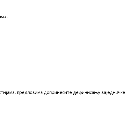
е
има …
гестијама, предлозима допринесите дефинисању заједничке