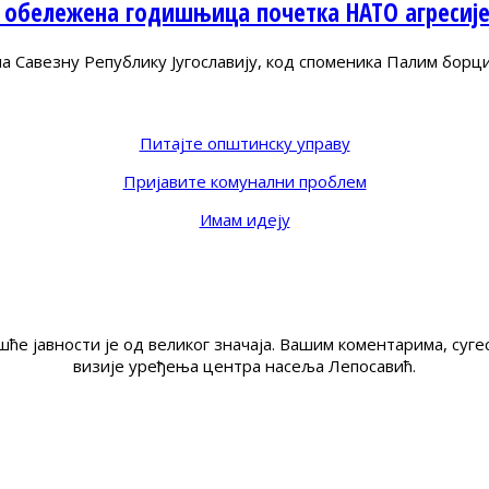
 обележена годишњица почетка НАТО агресиј
Савезну Републику Југославију, код споменика Палим борц
Питајте општинску управу
Пријавите комунални проблем
Имам идеју
ће јавности је од великог значаја. Вашим коментарима, су
визије уређења центра насеља Лепосавић.