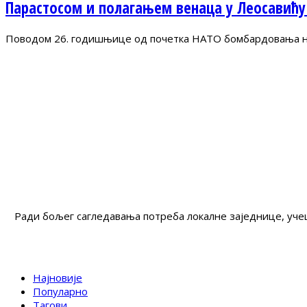
Парастосом и полагањем венаца у Леосавићу
Поводом 26. годишњице од почетка НАТО бомбардовања на 
Ради бољег сагледавања потреба локалне заједнице, учеш
Најновије
Популарно
Тагови