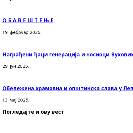
О Б А В Е Ш Т Е Њ Е
19. фебруар 2026.
Награђени ђаци генерација и носиоци Вукови
29. јун 2025.
Обележена храмовна и општинска слава у Ле
13. мај 2025.
Погледајте и ову вест