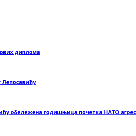
кових диплома
у Лепосавићу
вићу обележена годишњица почетка НАТО агрес