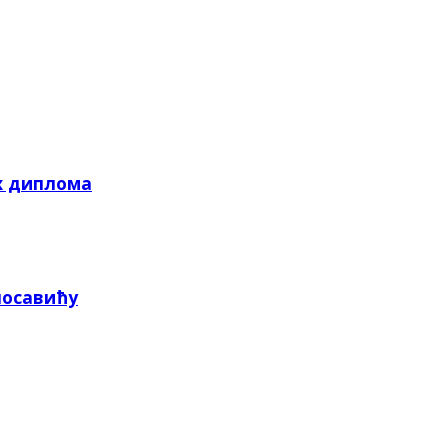
х диплома
посавићу