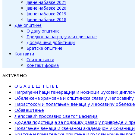
Јавне набавке 2021
Јавне набавке 2020
Јавне набавке 2019
Јавне набавке 2018
Дан општине
О дану општине
Предлог за награду или признање
Досадашњи добитници
Братске општине
Контакти
Сви контакти
Контакт форма
АКТУЕЛНО
О Б А В Е Ш Т Е Њ Е
Награђени ђаци генерација и носиоци Вукових дипло
Обележена храмовна и општинска слава у Лепосавићу
Парастосом и полагањем венаца у Леосавићу обележ
Обавештење
Лепосавић прославио Светог Василија
Додела подстицаја за подршку развоју привреде и п
Полагањем венаца и свечаном академијом у Сочаници
Братске и пријатељске општине и грдови уручили по