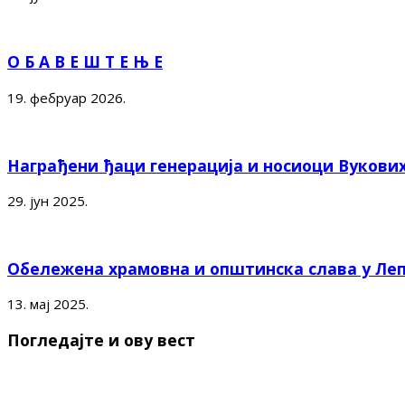
О Б А В Е Ш Т Е Њ Е
19. фебруар 2026.
Награђени ђаци генерација и носиоци Вукови
29. јун 2025.
Обележена храмовна и општинска слава у Ле
13. мај 2025.
Погледајте и ову вест