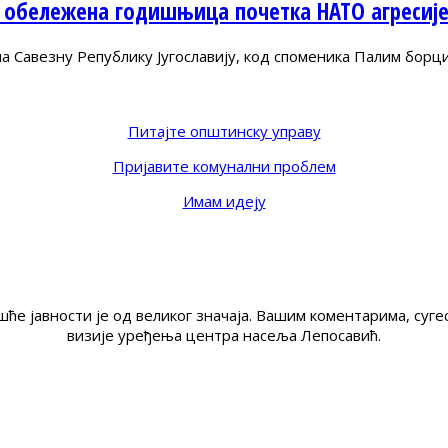
 обележена годишњица почетка НАТО агресиј
Савезну Републику Југославију, код споменика Палим борц
Питајте општинску управу
Пријавите комунални проблем
Имам идеју
ће јавности је од великог значаја. Вашим коментарима, су
визије уређења центра насеља Лепосавић.