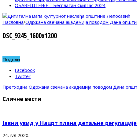
ОБАВЕШТЕЊЕ – Бесплатан СкиПас 2024
Насловна
/
Одржана свечана академија поводом Дана општи
DSC_9245_1600x1200
Подели
Facebook
Twitter
Претходна
Одржана свечана академија поводом Дана опш
Сличне вести
Јавни увид у Нацрт плана детаљне регулациј
24. јул 2020.