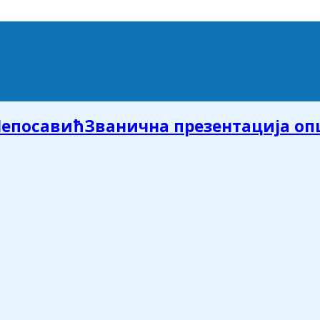
Званична презентација о