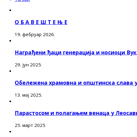
О Б А В Е Ш Т Е Њ Е
19. фебруар 2026.
Награђени ђаци генерација и носиоци Ву
29. јун 2025.
Обележена храмовна и општинска слава 
13. мај 2025.
Парастосом и полагањем венаца у Леоса
25. март 2025.