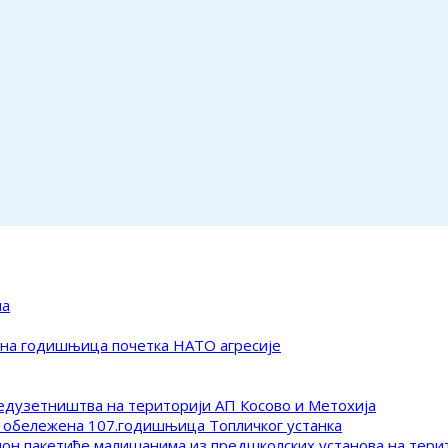
ма
ена годишњица почетка НАТО агресије
редузетништва на територији АП Косово и Метохија
 обележена 107.годишњица Топличког устанка
клон пакетиће малишанима из предшколских установа на тер