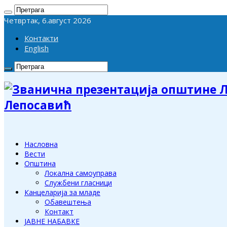
Четвртак, 6.август 2026
Контакти
English
Лепосавић
Насловна
Вести
Општина
Локална самоуправа
Службени гласници
Канцеларија за младе
Обавештења
Контакт
ЈАВНЕ НАБАВКЕ