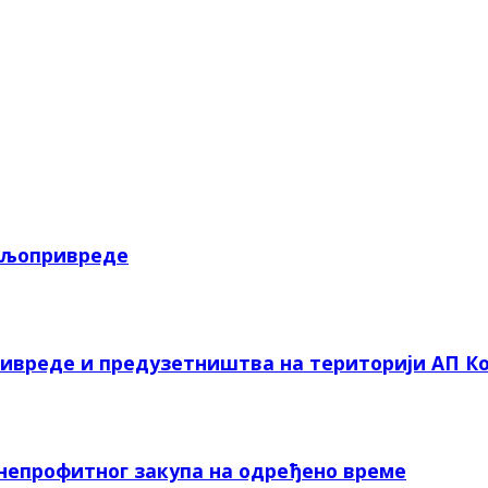
пољопривреде
ривреде и предузетништва на територији АП Ко
 непрофитног закупа на одређено време