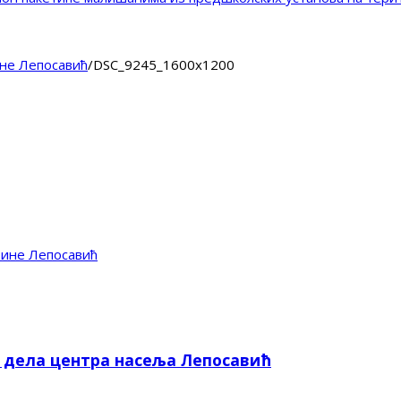
не Лепосавић
/
DSC_9245_1600x1200
тине Лепосавић
е дела центра насеља Лепосавић