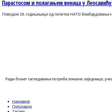
Парастосом и полагањем венаца у Леосавићу
Поводом 26. годишњице од почетка НАТО бомбардовања на 
Ради бољег сагледавања потреба локалне заједнице, учеш
Најновије
Популарно
Тагови