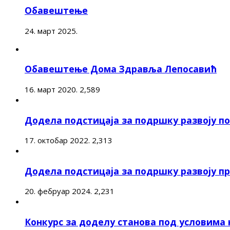
Обавештење
24. март 2025.
Обавештење Дома Здравља Лепосавић
16. март 2020.
2,589
Додела подстицаја за подршку развоју 
17. октобар 2022.
2,313
Додела подстицаја за подршку развоју п
20. фебруар 2024.
2,231
Конкурс за доделу станова под условима