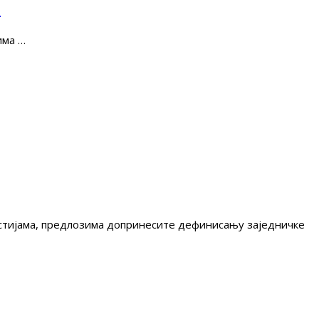
е
има …
гестијама, предлозима допринесите дефинисању заједничке