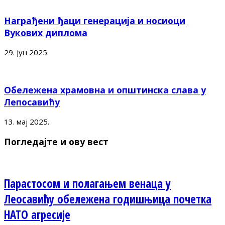
Награђени ђаци генерација и носиоци
Вукових диплома
29. јун 2025.
Обележена храмовна и општинска слава у
Лепосавићу
13. мај 2025.
Погледајте и ову вест
Парастосом и полагањем венаца у
Леосавићу обележена годишњица почетка
НАТО агресије