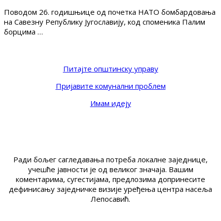
Поводом 26. годишњице од почетка НАТО бомбардовања
на Савезну Републику Југославију, код споменика Палим
борцима …
Питајте општинску управу
Пријавите комунални проблем
Имам идеју
Ради бољег сагледавања потреба локалне заједнице,
учешће јавности је од великог значаја. Вашим
коментарима, сугестијама, предлозима допринесите
дефинисању заједничке визије уређења центра насеља
Лепосавић.