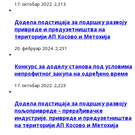
17. октобар 2022.
2,313
Додела подстицаја за подршку развоју
привреде и предузетништва на
територији АП Косово и Метохија
20. фебруар 2024.
2,231
Конкурс за доделу станова под условима
непрофитног закупа на одређено време
17. октобар 2022.
2,223
Додела подстицаја за подршку развоју
пољопривреде – прерађивачке
индустрије, привреде и предузетништва
на територији АП Косово и Метохија