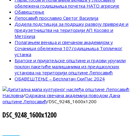
обележена годишњица почетка НАТО агресије
Обавештење
Лепосавић прославио Светог Василија
Додела подстицаја за подршку развоју привреде и
предузетништва на територији АП Косово и
Метохија
Полагањем венаца и свечаном академијом у
Сочаници обележена 107.годишњица Топличког
устанка
Братске и пријатељске општине и грдови уручили
поклон пакетиће малишанима из предшколских
установа на територији општине Лепосавић
ОБАВЕШТЕЊЕ – Бесплатан СкиПас 2024
Насловна
/
Одржана свечана академија поводом Дана
општине Лепосавић
/
DSC_9248_1600x1200
DSC_9248_1600x1200