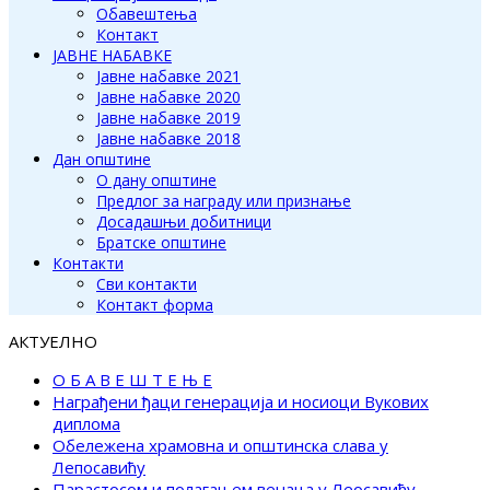
Обавештења
Контакт
ЈАВНЕ НАБАВКЕ
Јавне набавке 2021
Јавне набавке 2020
Јавне набавке 2019
Јавне набавке 2018
Дан општине
О дану општине
Предлог за награду или признање
Досадашњи добитници
Братске општине
Контакти
Сви контакти
Контакт форма
АКТУЕЛНО
О Б А В Е Ш Т Е Њ Е
Награђени ђаци генерација и носиоци Вукових
диплома
Обележена храмовна и општинска слава у
Лепосавићу
Парастосом и полагањем венаца у Леосавићу