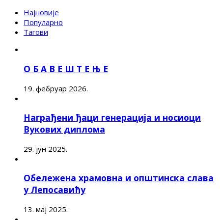
Најновије
Популарно
Тагови
О Б А В Е Ш Т Е Њ Е
19. фебруар 2026.
Награђени ђаци генерација и носиоци
Вукових диплома
29. јун 2025.
Обележена храмовна и општинска слава
у Лепосавићу
13. мај 2025.