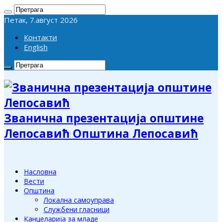
Петак, 7.август 2026
Контакти
English
Званична презентација општине
Лепосавић Општина Лепосавић
Насловна
Вести
Општина
Локална самоуправа
Службени гласници
Канцеларија за младе