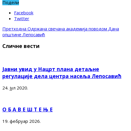
Подели
Facebook
Twitter
Претходна
Одржана свечана академија поводом Дана
општине Лепосавић
Сличне вести
Јавни увид у Нацрт плана детаљне
регулације дела центра насеља Лепосавић
24. јул 2020.
О Б А В Е Ш Т Е Њ Е
19. фебруар 2026.