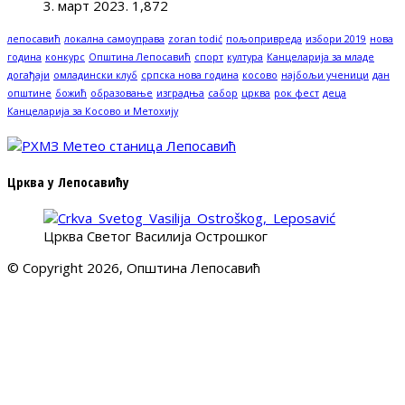
3. март 2023.
1,872
лепосавић
локална самоуправа
zoran todić
пољопривреда
избори 2019
нова
година
конкурс
Општина Лепосавић
спорт
култура
Канцеларија за младе
догађаји
омладински клуб
српска нова година
косово
најбољи ученици
дан
општине
божић
образовање
изградња
сабор
црква
рок фест
деца
Канцеларија за Косово и Метохију
Црква у Лепосавићу
Црква Светог Василија Острошког
© Copyright 2026, Општина Лепосавић