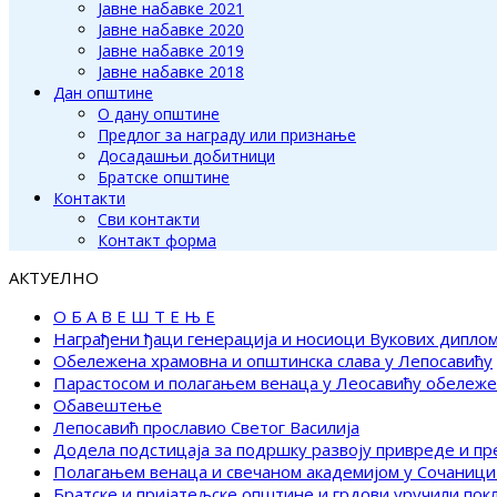
Јавне набавке 2021
Јавне набавке 2020
Јавне набавке 2019
Јавне набавке 2018
Дан општине
О дану општине
Предлог за награду или признање
Досадашњи добитници
Братске општине
Контакти
Сви контакти
Контакт форма
АКТУЕЛНО
О Б А В Е Ш Т Е Њ Е
Награђени ђаци генерација и носиоци Вукових дипло
Обележена храмовна и општинска слава у Лепосавићу
Парастосом и полагањем венаца у Леосавићу обележ
Обавештење
Лепосавић прославио Светог Василија
Додела подстицаја за подршку развоју привреде и п
Полагањем венаца и свечаном академијом у Сочаници
Братске и пријатељске општине и грдови уручили по