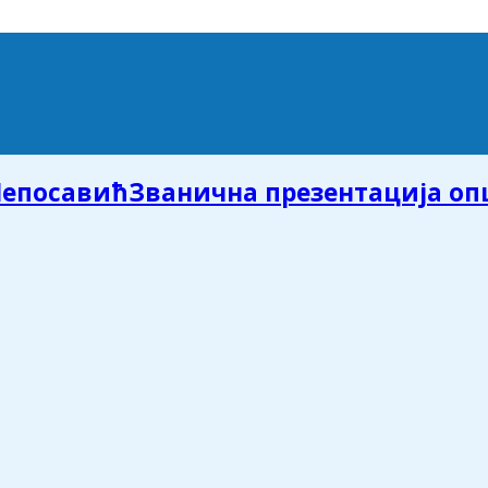
Званична презентација о