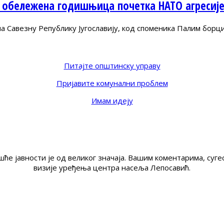
 обележена годишњица почетка НАТО агресиј
Савезну Републику Југославију, код споменика Палим борц
Питајте општинску управу
Пријавите комунални проблем
Имам идеју
ће јавности је од великог значаја. Вашим коментарима, су
визије уређења центра насеља Лепосавић.