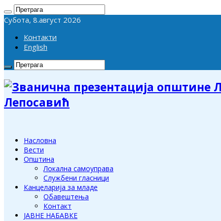
Субота, 8.август 2026
Контакти
English
Лепосавић
Насловна
Вести
Општина
Локална самоуправа
Службени гласници
Канцеларија за младе
Обавештења
Контакт
ЈАВНЕ НАБАВКЕ