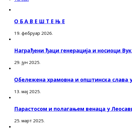
О Б А В Е Ш Т Е Њ Е
19. фебруар 2026.
Награђени ђаци генерација и носиоци Ву
29. јун 2025.
Обележена храмовна и општинска слава 
13. мај 2025.
Парастосом и полагањем венаца у Леоса
25. март 2025.