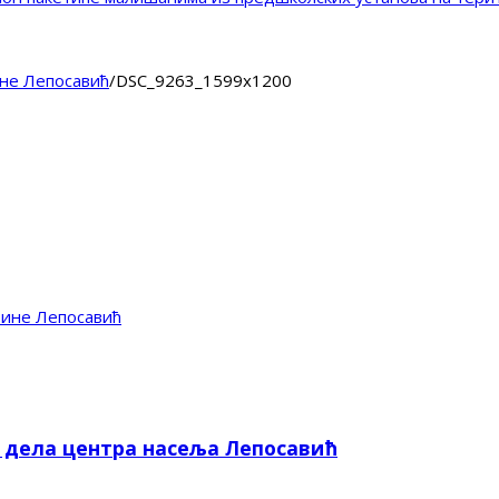
не Лепосавић
/
DSC_9263_1599x1200
тине Лепосавић
е дела центра насеља Лепосавић