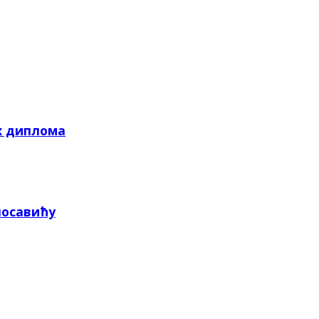
х диплома
посавићу