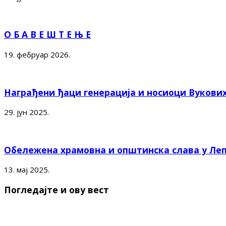
О Б А В Е Ш Т Е Њ Е
19. фебруар 2026.
Награђени ђаци генерација и носиоци Вукови
29. јун 2025.
Обележена храмовна и општинска слава у Ле
13. мај 2025.
Погледајте и ову вест