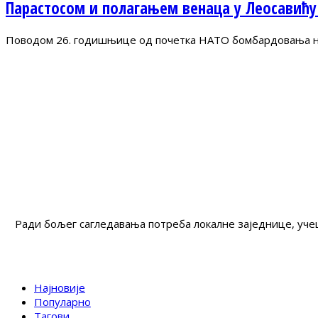
Парастосом и полагањем венаца у Леосавићу
Поводом 26. годишњице од почетка НАТО бомбардовања на 
Ради бољег сагледавања потреба локалне заједнице, учеш
Најновије
Популарно
Тагови