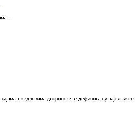
е
има …
гестијама, предлозима допринесите дефинисању заједничке