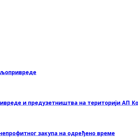
пољопривреде
ривреде и предузетништва на територији АП Ко
 непрофитног закупа на одређено време