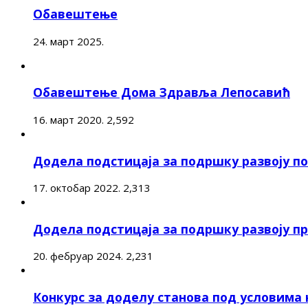
Обавештење
24. март 2025.
Обавештење Дома Здравља Лепосавић
16. март 2020.
2,592
Додела подстицаја за подршку развоју 
17. октобар 2022.
2,313
Додела подстицаја за подршку развоју п
20. фебруар 2024.
2,231
Конкурс за доделу станова под условима