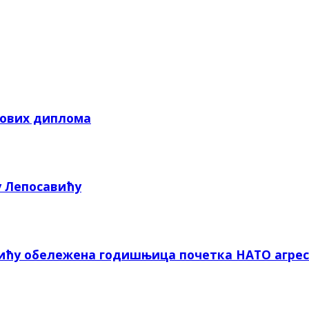
кових диплома
у Лепосавићу
вићу обележена годишњица почетка НАТО агрес