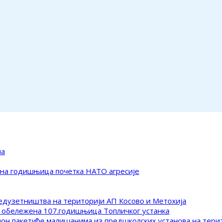
ма
ена годишњица почетка НАТО агресије
редузетништва на територији АП Косово и Метохија
 обележена 107.годишњица Топличког устанка
клон пакетиће малишанима из предшколских установа на тер