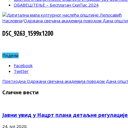
ОБАВЕШТЕЊЕ – Бесплатан СкиПас 2024
Насловна
/
Одржана свечана академија поводом Дана општи
DSC_9263_1599x1200
Подели
Facebook
Twitter
Претходна
Одржана свечана академија поводом Дана опш
Сличне вести
Јавни увид у Нацрт плана детаљне регулациј
24. јул 2020.