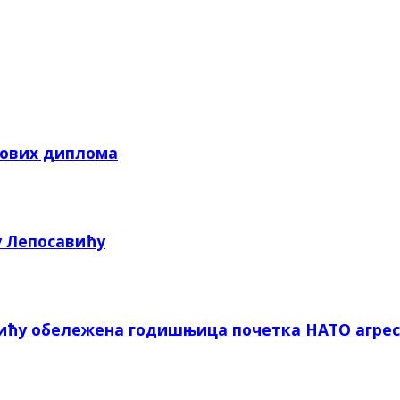
кових диплома
у Лепосавићу
вићу обележена годишњица почетка НАТО агрес