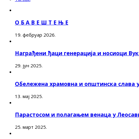
О Б А В Е Ш Т Е Њ Е
19. фебруар 2026.
Награђени ђаци генерација и носиоци Ву
29. јун 2025.
Обележена храмовна и општинска слава 
13. мај 2025.
Парастосом и полагањем венаца у Леоса
25. март 2025.