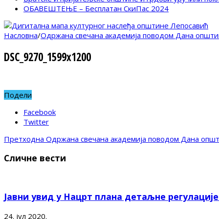
ОБАВЕШТЕЊЕ – Бесплатан СкиПас 2024
Насловна
/
Одржана свечана академија поводом Дана општи
DSC_9270_1599x1200
Подели
Facebook
Twitter
Претходна
Одржана свечана академија поводом Дана опш
Сличне вести
Јавни увид у Нацрт плана детаљне регулациј
24. јул 2020.