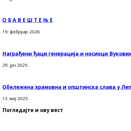
О Б А В Е Ш Т Е Њ Е
19. фебруар 2026.
Награђени ђаци генерација и носиоци Вукови
29. јун 2025.
Обележена храмовна и општинска слава у Ле
13. мај 2025.
Погледајте и ову вест