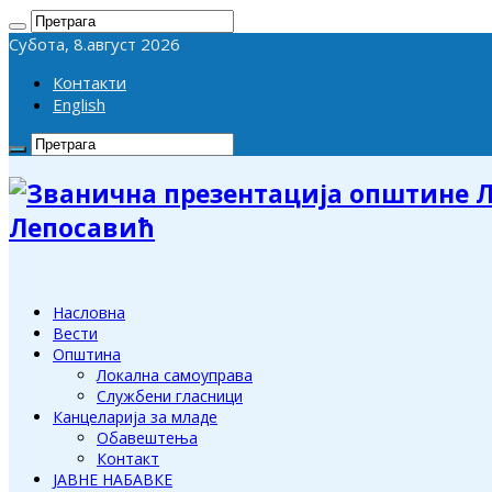
Субота, 8.август 2026
Контакти
English
Лепосавић
Насловна
Вести
Општина
Локална самоуправа
Службени гласници
Канцеларија за младе
Обавештења
Контакт
ЈАВНЕ НАБАВКЕ