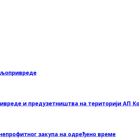
пољопривреде
ривреде и предузетништва на територији АП Ко
 непрофитног закупа на одређено време