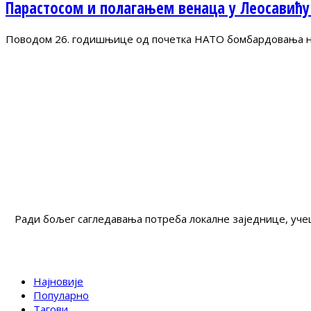
Парастосом и полагањем венаца у Леосавићу
Поводом 26. годишњице од почетка НАТО бомбардовања на 
Ради бољег сагледавања потреба локалне заједнице, учеш
Најновије
Популарно
Тагови