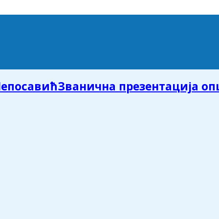
Званична презентација о