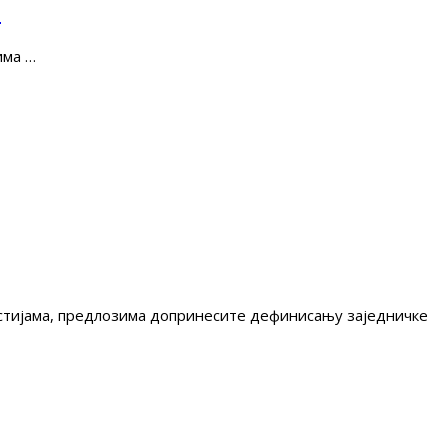
е
има …
гестијама, предлозима допринесите дефинисању заједничке