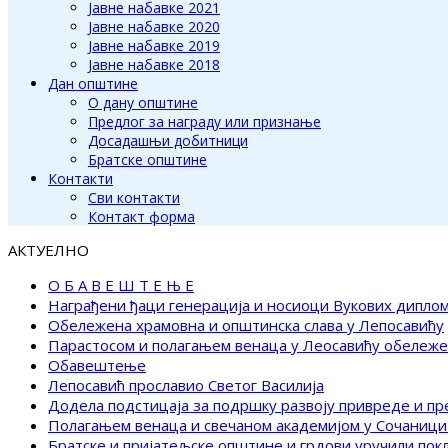
Јавне набавке 2021
Јавне набавке 2020
Јавне набавке 2019
Јавне набавке 2018
Дан општине
О дану општине
Предлог за награду или признање
Досадашњи добитници
Братске општине
Контакти
Сви контакти
Контакт форма
АКТУЕЛНО
О Б А В Е Ш Т Е Њ Е
Награђени ђаци генерација и носиоци Вукових дипло
Обележена храмовна и општинска слава у Лепосавићу
Парастосом и полагањем венаца у Леосавићу обележ
Обавештење
Лепосавић прославио Светог Василија
Додела подстицаја за подршку развоју привреде и п
Полагањем венаца и свечаном академијом у Сочаници
Братске и пријатељске општине и грдови уручили по