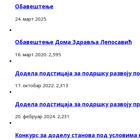
Обавештење
24. март 2025.
Обавештење Дома Здравља Лепосавић
16. март 2020.
2,595
Додела подстицаја за подршку развоју 
17. октобар 2022.
2,313
Додела подстицаја за подршку развоју п
20. фебруар 2024.
2,231
Конкурс за доделу станова под условима