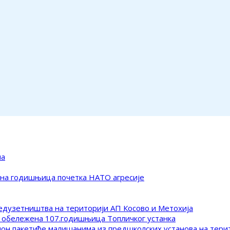
ма
ена годишњица почетка НАТО агресије
редузетништва на територији АП Косово и Метохија
 обележена 107.годишњица Топличког устанка
клон пакетиће малишанима из предшколских установа на тер