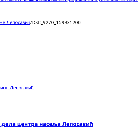
не Лепосавић
/
DSC_9270_1599x1200
тине Лепосавић
е дела центра насеља Лепосавић