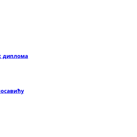
х диплома
посавићу