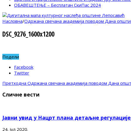
ОБАВЕШТЕЊЕ – Бесплатан СкиПас 2024
Насловна
/
Одржана свечана академија поводом Дана општи
DSC_9276_1600x1200
Подели
Facebook
Twitter
Претходна
Одржана свечана академија поводом Дана опш
Сличне вести
Јавни увид у Нацрт плана детаљне регулациј
24. јул 2020.