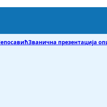
Званична презентација о