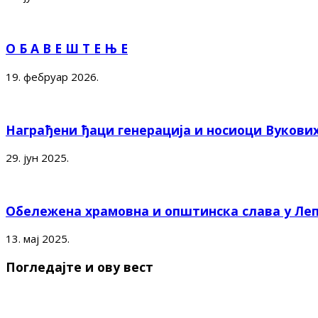
О Б А В Е Ш Т Е Њ Е
19. фебруар 2026.
Награђени ђаци генерација и носиоци Вукови
29. јун 2025.
Обележена храмовна и општинска слава у Ле
13. мај 2025.
Погледајте и ову вест