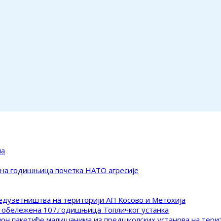
ма
ена годишњица почетка НАТО агресије
редузетништва на територији АП Косово и Метохија
 обележена 107.годишњица Топличког устанка
клон пакетиће малишанима из предшколских установа на тер