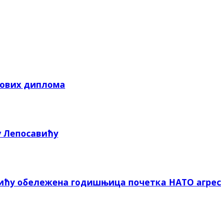
кових диплома
у Лепосавићу
вићу обележена годишњица почетка НАТО агрес