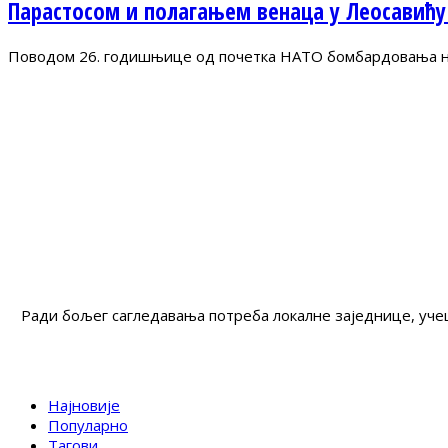
Парастосом и полагањем венаца у Леосавићу
Поводом 26. годишњице од почетка НАТО бомбардовања на 
Ради бољег сагледавања потреба локалне заједнице, учеш
Најновије
Популарно
Тагови