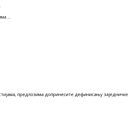
е
има …
гестијама, предлозима допринесите дефинисању заједничке