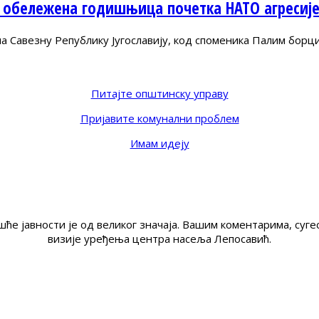
 обележена годишњица почетка НАТО агресиј
Савезну Републику Југославију, код споменика Палим борц
Питајте општинску управу
Пријавите комунални проблем
Имам идеју
ће јавности је од великог значаја. Вашим коментарима, су
визије уређења центра насеља Лепосавић.