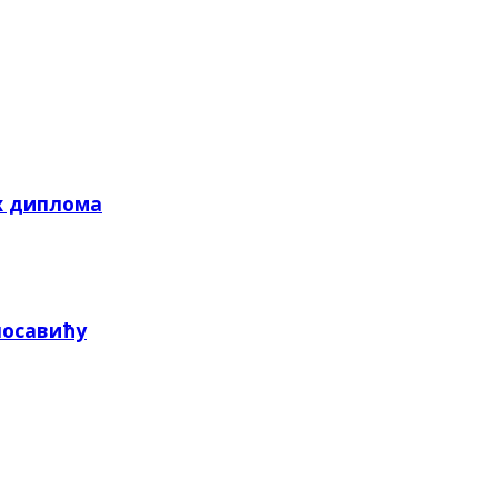
х диплома
посавићу