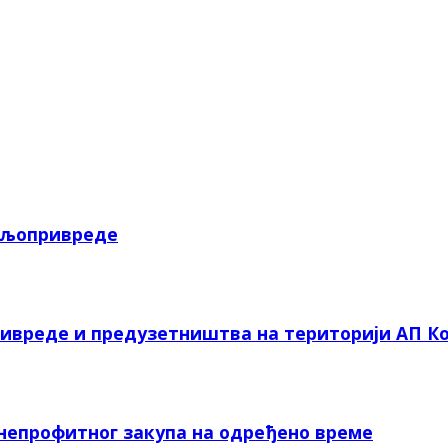
пољопривреде
ривреде и предузетништва на територији АП Ко
 непрофитног закупа на одређено време