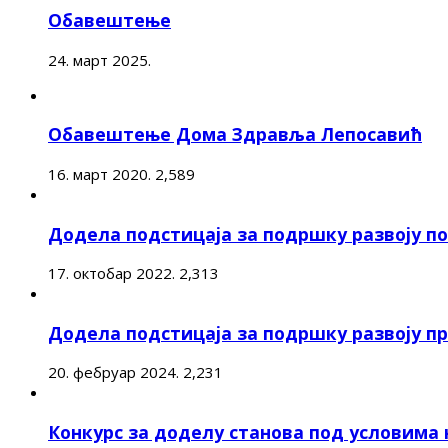
Обавештење
24. март 2025.
Обавештење Дома Здравља Лепосавић
16. март 2020.
2,589
Додела подстицаја за подршку развоју 
17. октобар 2022.
2,313
Додела подстицаја за подршку развоју п
20. фебруар 2024.
2,231
Конкурс за доделу станова под условима