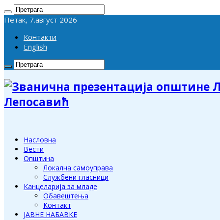
Петак, 7.август 2026
Контакти
English
Лепосавић
Насловна
Вести
Општина
Локална самоуправа
Службени гласници
Канцеларија за младе
Обавештења
Контакт
ЈАВНЕ НАБАВКЕ