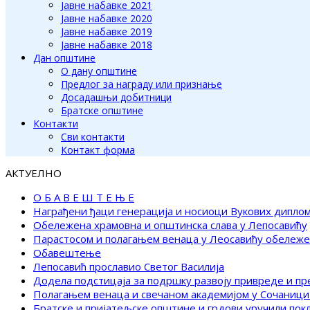
Јавне набавке 2021
Јавне набавке 2020
Јавне набавке 2019
Јавне набавке 2018
Дан општине
О дану општине
Предлог за награду или признање
Досадашњи добитници
Братске општине
Контакти
Сви контакти
Контакт форма
АКТУЕЛНО
О Б А В Е Ш Т Е Њ Е
Награђени ђаци генерација и носиоци Вукових дипло
Обележена храмовна и општинска слава у Лепосавићу
Парастосом и полагањем венаца у Леосавићу обележ
Обавештење
Лепосавић прославио Светог Василија
Додела подстицаја за подршку развоју привреде и п
Полагањем венаца и свечаном академијом у Сочаници
Братске и пријатељске општине и грдови уручили по