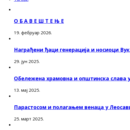
О Б А В Е Ш Т Е Њ Е
19. фебруар 2026.
Награђени ђаци генерација и носиоци Ву
29. јун 2025.
Обележена храмовна и општинска слава 
13. мај 2025.
Парастосом и полагањем венаца у Леоса
25. март 2025.