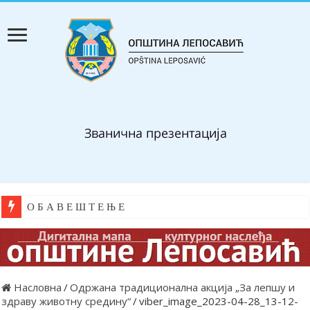
О Б А В Е Ш Т Е Њ Е
Насловна
/
Одржана традиционална акција „За лепшу и
здраву животну средину“
/
viber_image_2023-04-28_13-12-