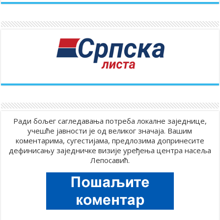
Ради бољег сагледавања потреба локалне заједнице,
учешће јавности је од великог значаја. Вашим
коментарима, сугестијама, предлозима допринесите
дефинисању заједничке визије уређења центра насеља
Лепосавић.