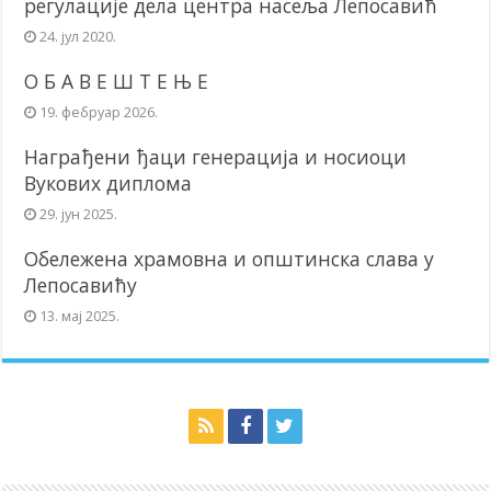
регулације дела центра насеља Лепосавић
24. јул 2020.
О Б А В Е Ш Т Е Њ Е
19. фебруар 2026.
Награђени ђаци генерација и носиоци
Вукових диплома
29. јун 2025.
Обележена храмовна и општинска слава у
Лепосавићу
13. мај 2025.