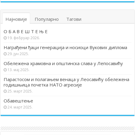
Најновије
Популарно
Тагови
О Б А В Е Ш Т Е Њ Е
19. фебруар 2026.
Награђени ђаци генерација и носиоци Вукових диплома
29. јун 2025.
Обележена храмовна и општинска слава у Лепосавићу
13. мај 2025.
Парастосом и полагањем венаца у Леосавићу обележена
годишњица почетка НАТО агресије
25. март 2025.
Обавештење
24. март 2025.