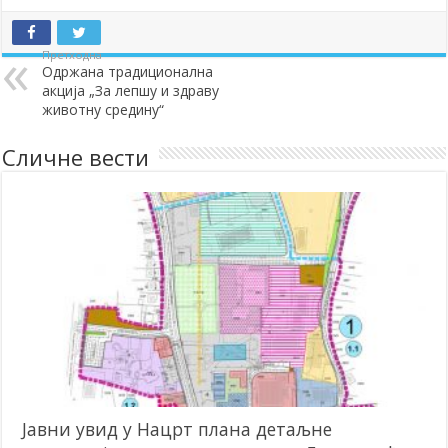
Претходна
Одржана традиционална
акција „За лепшу и здраву
животну средину“
Сличне вести
Јавни увид у Нацрт плана детаљне