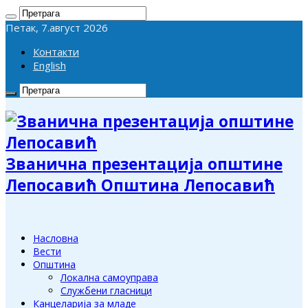
Петак, 7.август 2026
Контакти
English
Званична презентација општине
Лепосавић Општина Лепосавић
Насловна
Вести
Општина
Локална самоуправа
Службени гласници
Канцеларија за младе