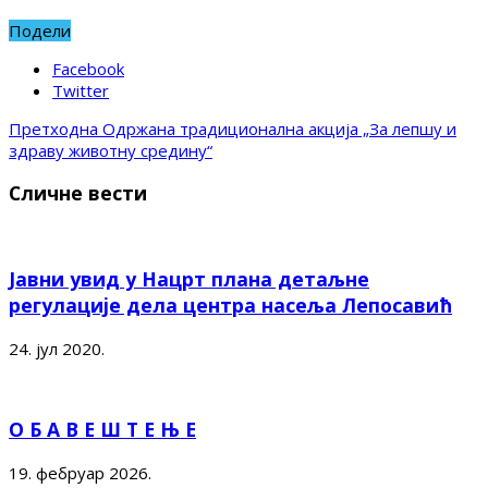
Подели
Facebook
Twitter
Претходна
Одржана традиционална акција „За лепшу и
здраву животну средину“
Сличне вести
Јавни увид у Нацрт плана детаљне
регулације дела центра насеља Лепосавић
24. јул 2020.
О Б А В Е Ш Т Е Њ Е
19. фебруар 2026.