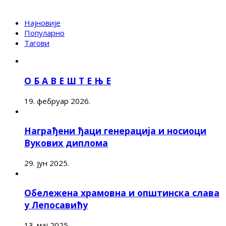
Најновије
Популарно
Тагови
О Б А В Е Ш Т Е Њ Е
19. фебруар 2026.
Награђени ђаци генерација и носиоци
Вукових диплома
29. јун 2025.
Обележена храмовна и општинска слава
у Лепосавићу
13. мај 2025.