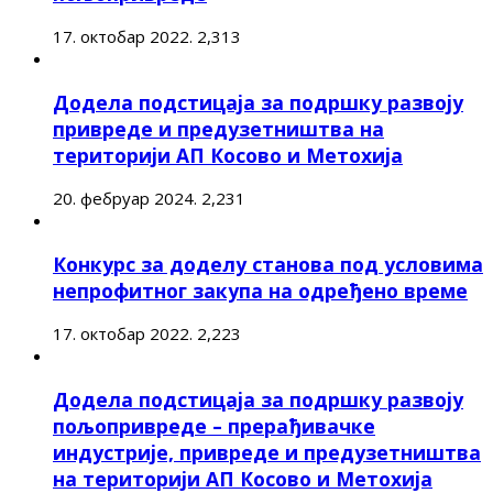
17. октобар 2022.
2,313
Додела подстицаја за подршку развоју
привреде и предузетништва на
територији АП Косово и Метохија
20. фебруар 2024.
2,231
Конкурс за доделу станова под условима
непрофитног закупа на одређено време
17. октобар 2022.
2,223
Додела подстицаја за подршку развоју
пољопривреде – прерађивачке
индустрије, привреде и предузетништва
на територији АП Косово и Метохија