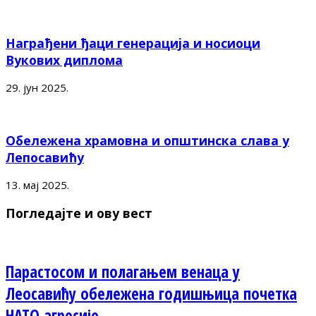
Награђени ђаци генерација и носиоци
Вукових диплома
29. јун 2025.
Обележена храмовна и општинска слава у
Лепосавићу
13. мај 2025.
Погледајте и ову вест
Парастосом и полагањем венаца у
Леосавићу обележена годишњица почетка
НАТО агресије