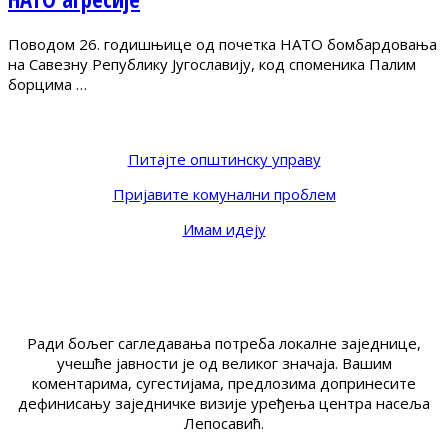
Поводом 26. годишњице од почетка НАТО бомбардовања
на Савезну Републику Југославију, код споменика Палим
борцима …
Питајте општинску управу
Пријавите комунални проблем
Имам идеју
Ради бољег сагледавања потреба локалне заједнице,
учешће јавности је од великог значаја. Вашим
коментарима, сугестијама, предлозима допринесите
дефинисању заједничке визије уређења центра насеља
Лепосавић.