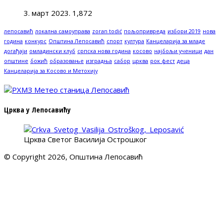
3. март 2023.
1,872
лепосавић
локална самоуправа
zoran todić
пољопривреда
избори 2019
нова
година
конкурс
Општина Лепосавић
спорт
култура
Канцеларија за младе
догађаји
омладински клуб
српска нова година
косово
најбољи ученици
дан
општине
божић
образовање
изградња
сабор
црква
рок фест
деца
Канцеларија за Косово и Метохију
Црква у Лепосавићу
Црква Светог Василија Острошког
© Copyright 2026, Општина Лепосавић