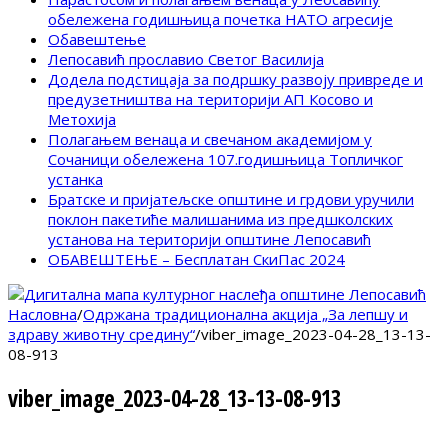
обележена годишњица почетка НАТО агресије
Обавештење
Лепосавић прославио Светог Василија
Додела подстицаја за подршку развоју привреде и
предузетништва на територији АП Косово и
Метохија
Полагањем венаца и свечаном академијом у
Сочаници обележена 107.годишњица Топличког
устанка
Братске и пријатељске општине и грдови уручили
поклон пакетиће малишанима из предшколских
установа на територији општине Лепосавић
ОБАВЕШТЕЊЕ – Бесплатан СкиПас 2024
Насловна
/
Одржана традиционална акција „За лепшу и
здраву животну средину“
/
viber_image_2023-04-28_13-13-
08-913
viber_image_2023-04-28_13-13-08-913