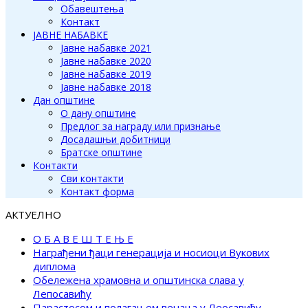
Обавештења
Контакт
ЈАВНЕ НАБАВКЕ
Јавне набавке 2021
Јавне набавке 2020
Јавне набавке 2019
Јавне набавке 2018
Дан општине
О дану општине
Предлог за награду или признање
Досадашњи добитници
Братске општине
Контакти
Сви контакти
Контакт форма
АКТУЕЛНО
О Б А В Е Ш Т Е Њ Е
Награђени ђаци генерација и носиоци Вукових
диплома
Обележена храмовна и општинска слава у
Лепосавићу
Парастосом и полагањем венаца у Леосавићу