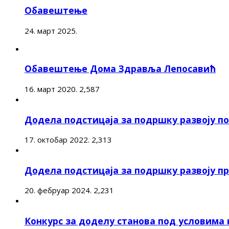
Обавештење
24. март 2025.
Обавештење Дома Здравља Лепосавић
16. март 2020.
2,587
Додела подстицаја за подршку развоју 
17. октобар 2022.
2,313
Додела подстицаја за подршку развоју п
20. фебруар 2024.
2,231
Конкурс за доделу станова под условима