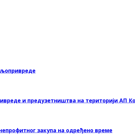
пољопривреде
ривреде и предузетништва на територији АП Ко
 непрофитног закупа на одређено време