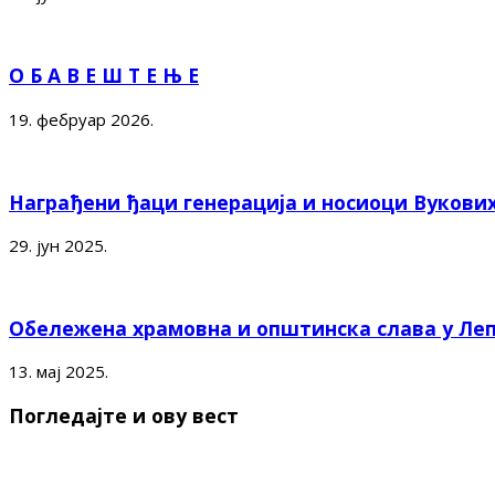
О Б А В Е Ш Т Е Њ Е
19. фебруар 2026.
Награђени ђаци генерација и носиоци Вукови
29. јун 2025.
Обележена храмовна и општинска слава у Ле
13. мај 2025.
Погледајте и ову вест