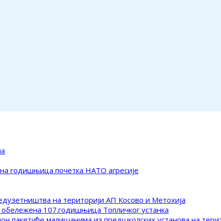
ма
ена годишњица почетка НАТО агресије
редузетништва на територији АП Косово и Метохија
 обележена 107.годишњица Топличког устанка
клон пакетиће малишанима из предшколских установа на тер