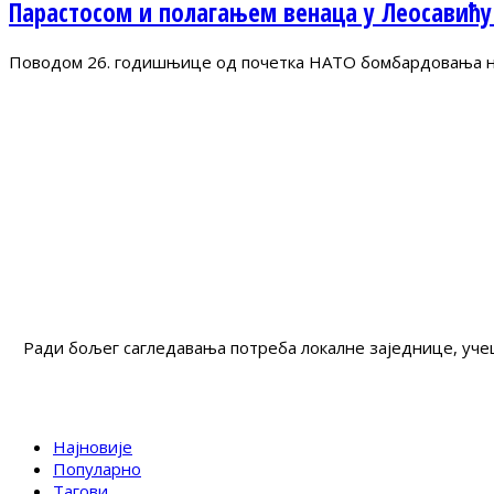
Парастосом и полагањем венаца у Леосавићу
Поводом 26. годишњице од почетка НАТО бомбардовања на 
Ради бољег сагледавања потреба локалне заједнице, учеш
Најновије
Популарно
Тагови