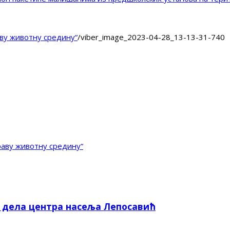
ву животну средину“
/
viber_image_2023-04-28_13-13-31-740
аву животну средину“
е дела центра насеља Лепосавић