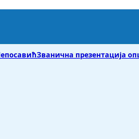
Званична презентација о