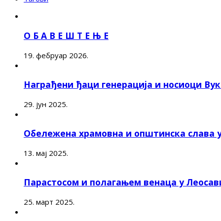
О Б А В Е Ш Т Е Њ Е
19. фебруар 2026.
Награђени ђаци генерација и носиоци Ву
29. јун 2025.
Обележена храмовна и општинска слава 
13. мај 2025.
Парастосом и полагањем венаца у Леоса
25. март 2025.