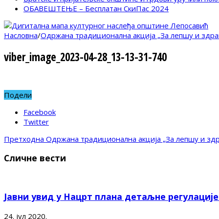
ОБАВЕШТЕЊЕ – Бесплатан СкиПас 2024
Насловна
/
Одржана традиционална акција „За лепшу и здра
viber_image_2023-04-28_13-13-31-740
Подели
Facebook
Twitter
Претходна
Одржана традиционална акција „За лепшу и здр
Сличне вести
Јавни увид у Нацрт плана детаљне регулациј
24. јул 2020.