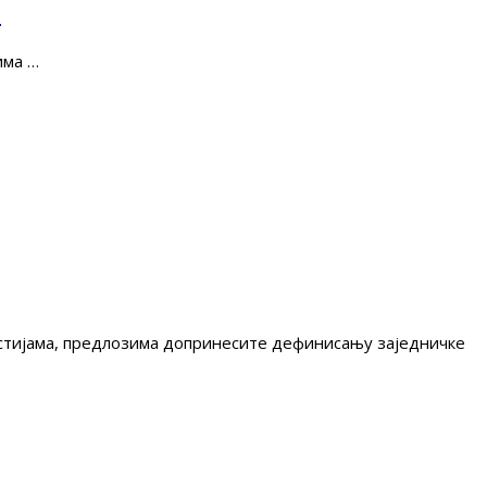
е
има …
гестијама, предлозима допринесите дефинисању заједничке