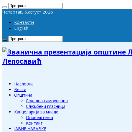
Четвртак, 6.август 2026
Контакти
English
Лепосавић
Насловна
Вести
Општина
Локална самоуправа
Службени гласници
Канцеларија за младе
Обавештења
Контакт
ЈАВНЕ НАБАВКЕ