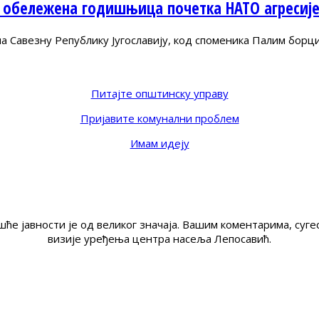
 обележена годишњица почетка НАТО агресиј
Савезну Републику Југославију, код споменика Палим борц
Питајте општинску управу
Пријавите комунални проблем
Имам идеју
ће јавности је од великог значаја. Вашим коментарима, су
визије уређења центра насеља Лепосавић.