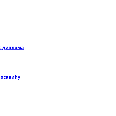
х диплома
посавићу