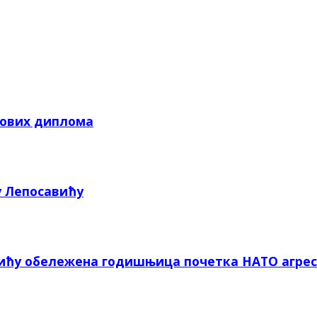
кових диплома
у Лепосавићу
вићу обележена годишњица почетка НАТО агрес