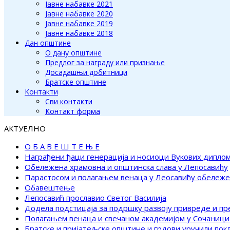
Јавне набавке 2021
Јавне набавке 2020
Јавне набавке 2019
Јавне набавке 2018
Дан општине
О дану општине
Предлог за награду или признање
Досадашњи добитници
Братске општине
Контакти
Сви контакти
Контакт форма
АКТУЕЛНО
О Б А В Е Ш Т Е Њ Е
Награђени ђаци генерација и носиоци Вукових дипло
Обележена храмовна и општинска слава у Лепосавићу
Парастосом и полагањем венаца у Леосавићу обележ
Обавештење
Лепосавић прославио Светог Василија
Додела подстицаја за подршку развоју привреде и п
Полагањем венаца и свечаном академијом у Сочаници
Братске и пријатељске општине и грдови уручили по