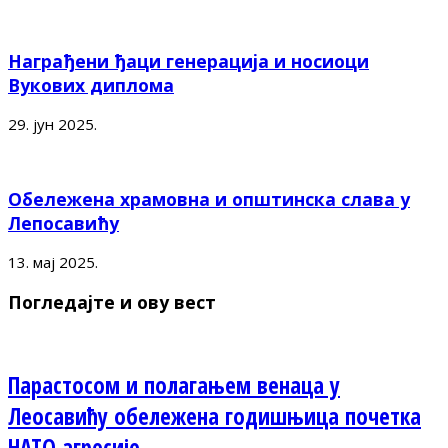
Награђени ђаци генерација и носиоци
Вукових диплома
29. јун 2025.
Обележена храмовна и општинска слава у
Лепосавићу
13. мај 2025.
Погледајте и ову вест
Парастосом и полагањем венаца у
Леосавићу обележена годишњица почетка
НАТО агресије