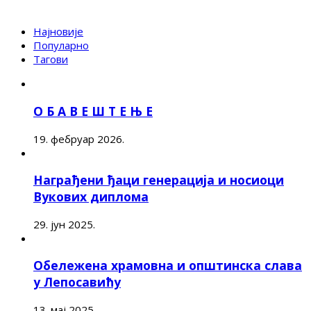
Најновије
Популарно
Тагови
О Б А В Е Ш Т Е Њ Е
19. фебруар 2026.
Награђени ђаци генерација и носиоци
Вукових диплома
29. јун 2025.
Обележена храмовна и општинска слава
у Лепосавићу
13. мај 2025.