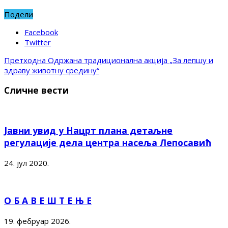
Подели
Facebook
Twitter
Претходна
Одржана традиционална акција „За лепшу и
здраву животну средину“
Сличне вести
Јавни увид у Нацрт плана детаљне
регулације дела центра насеља Лепосавић
24. јул 2020.
О Б А В Е Ш Т Е Њ Е
19. фебруар 2026.