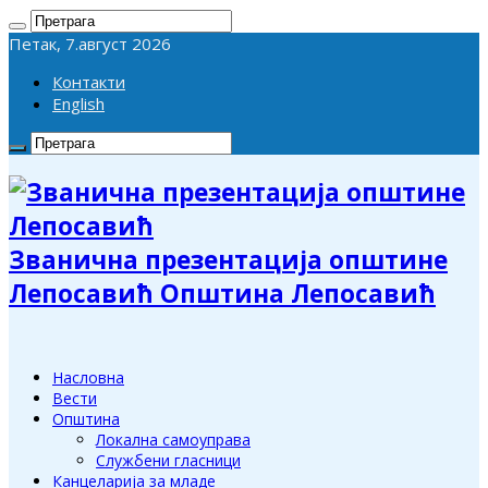
Петак, 7.август 2026
Контакти
English
Званична презентација општине
Лепосавић Општина Лепосавић
Насловна
Вести
Општина
Локална самоуправа
Службени гласници
Канцеларија за младе