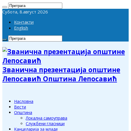
Субота, 8.август 2026
Контакти
English
Званична презентација општине
Лепосавић Општина Лепосавић
Насловна
Вести
Општина
Локална самоуправа
Службени гласници
Канцеларија за младе