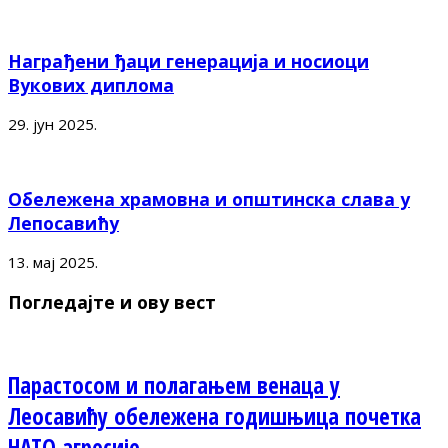
Награђени ђаци генерација и носиоци
Вукових диплома
29. јун 2025.
Обележена храмовна и општинска слава у
Лепосавићу
13. мај 2025.
Погледајте и ову вест
Парастосом и полагањем венаца у
Леосавићу обележена годишњица почетка
НАТО агресије