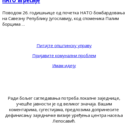
Поводом 26. годишњице од почетка НАТО бомбардовања
на Савезну Републику Југославију, код споменика Палим
борцима …
Питајте општинску управу
Пријавите комунални проблем
Имам идеју
Ради бољег сагледавања потреба локалне заједнице,
учешће јавности је од великог значаја. Вашим
коментарима, сугестијама, предлозима допринесите
дефинисању заједничке визије уређења центра насеља
Лепосавић.