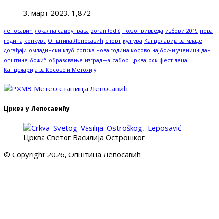
3. март 2023.
1,872
лепосавић
локална самоуправа
zoran todić
пољопривреда
избори 2019
нова
година
конкурс
Општина Лепосавић
спорт
култура
Канцеларија за младе
догађаји
омладински клуб
српска нова година
косово
најбољи ученици
дан
општине
божић
образовање
изградња
сабор
црква
рок фест
деца
Канцеларија за Косово и Метохију
Црква у Лепосавићу
Црква Светог Василија Острошког
© Copyright 2026, Општина Лепосавић