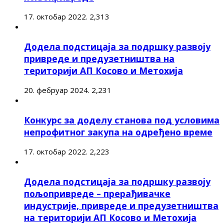
17. октобар 2022.
2,313
Додела подстицаја за подршку развоју
привреде и предузетништва на
територији АП Косово и Метохија
20. фебруар 2024.
2,231
Конкурс за доделу станова под условима
непрофитног закупа на одређено време
17. октобар 2022.
2,223
Додела подстицаја за подршку развоју
пољопривреде – прерађивачке
индустрије, привреде и предузетништва
на територији АП Косово и Метохија