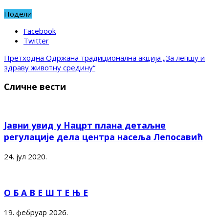
Подели
Facebook
Twitter
Претходна
Одржана традиционална акција „За лепшу и
здраву животну средину“
Сличне вести
Јавни увид у Нацрт плана детаљне
регулације дела центра насеља Лепосавић
24. јул 2020.
О Б А В Е Ш Т Е Њ Е
19. фебруар 2026.