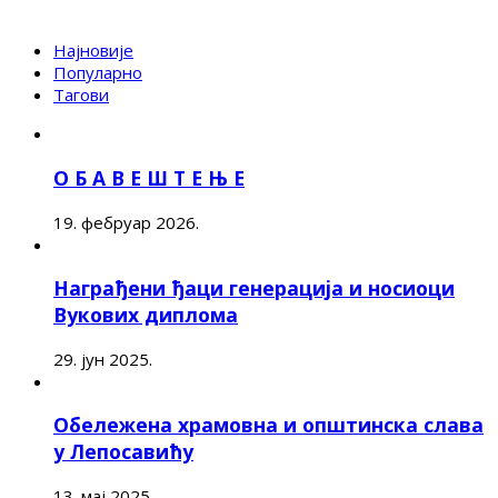
Најновије
Популарно
Тагови
О Б А В Е Ш Т Е Њ Е
19. фебруар 2026.
Награђени ђаци генерација и носиоци
Вукових диплома
29. јун 2025.
Обележена храмовна и општинска слава
у Лепосавићу
13. мај 2025.