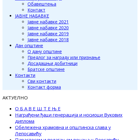
Обавештења
Контакт
ЈАВНЕ НАБАВКЕ
Јавне набавке 2021
Јавне набавке 2020
Јавне набавке 2019
Јавне набавке 2018
Дан општине
О дану општине
Предлог за награду или признање
Досадашњи добитници
Братске општине
Контакти
Сви контакти
Контакт форма
АКТУЕЛНО
О Б А В Е Ш Т Е Њ Е
Награђени ђаци генерација и носиоци Вукових
диплома
Обележена храмовна и општинска слава у
Лепосавићу
Парастосом и полагањем венаца у Леосавићу