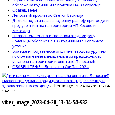
обележена годишњица почетка НАТО агресије
Обавештење
Лепосавић прославио Светог Василија
Додела подстицаја за подршку развоју привреде и
предузетништва на територији АП Косово и
Метохија
Полагањем венаца и свечаном академијом у
Сочаници обележена 107.годишњица Топличког
устанка
Братске и пријатељске општине и грдови уручили
поклон пакетиће малишанима из предшколских
установа на територији општине Лепосавић
ОБАВЕШТЕЊЕ – Бесплатан СкиПас 2024
Насловна
/
Одржана традиционална акција „За лепшу и
здраву животну средину“
/
viber_image_2023-04-28_13-14-
54-932
viber_image_2023-04-28_13-14-54-932