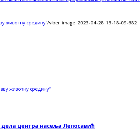
ву животну средину“
/
viber_image_2023-04-28_13-18-09-682
аву животну средину“
е дела центра насеља Лепосавић