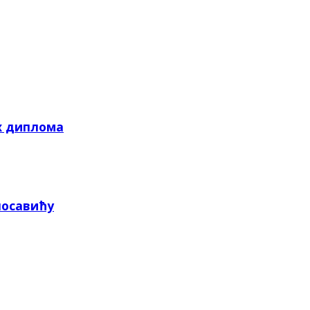
х диплома
посавићу