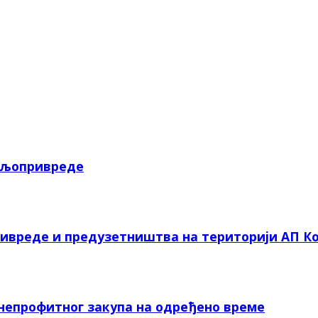
пољопривреде
ривреде и предузетништва на територији АП Ко
 непрофитног закупа на одређено време