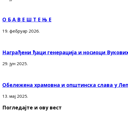
О Б А В Е Ш Т Е Њ Е
19. фебруар 2026.
Награђени ђаци генерација и носиоци Вукови
29. јун 2025.
Обележена храмовна и општинска слава у Ле
13. мај 2025.
Погледајте и ову вест