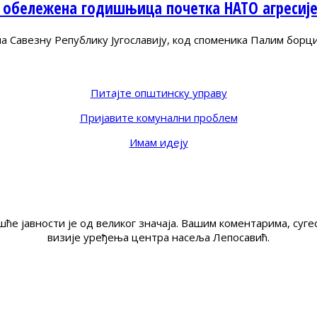
 обележена годишњица почетка НАТО агресиј
Савезну Републику Југославију, код споменика Палим борц
Питајте општинску управу
Пријавите комунални проблем
Имам идеју
ће јавности је од великог значаја. Вашим коментарима, су
визије уређења центра насеља Лепосавић.