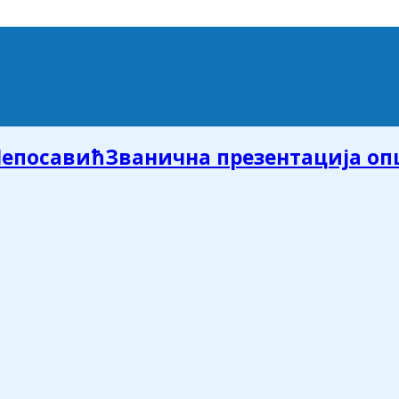
Званична презентација о