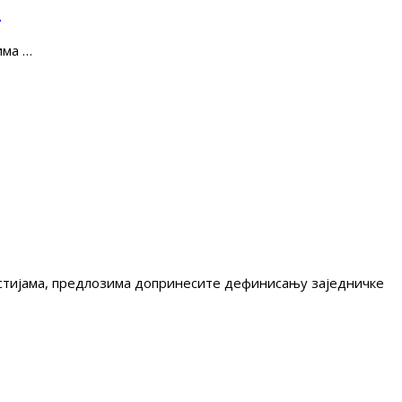
е
има …
гестијама, предлозима допринесите дефинисању заједничке