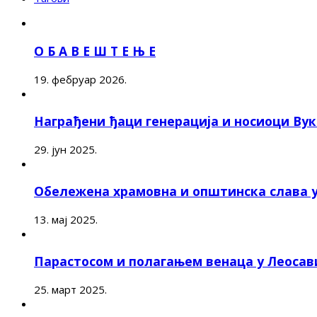
О Б А В Е Ш Т Е Њ Е
19. фебруар 2026.
Награђени ђаци генерација и носиоци Ву
29. јун 2025.
Обележена храмовна и општинска слава 
13. мај 2025.
Парастосом и полагањем венаца у Леоса
25. март 2025.