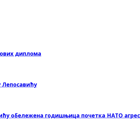
кових диплома
у Лепосавићу
вићу обележена годишњица почетка НАТО агрес