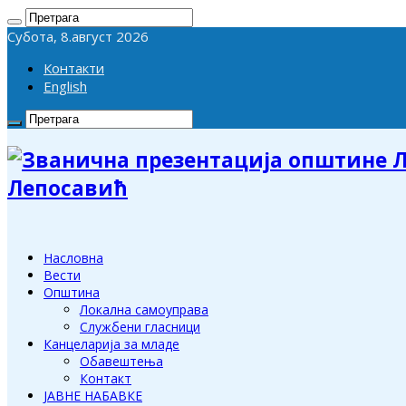
Субота, 8.август 2026
Контакти
English
Лепосавић
Насловна
Вести
Општина
Локална самоуправа
Службени гласници
Канцеларија за младе
Обавештења
Контакт
ЈАВНЕ НАБАВКЕ