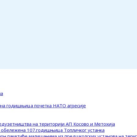
ма
ена годишњица почетка НАТО агресије
редузетништва на територији АП Косово и Метохија
 обележена 107.годишњица Топличког устанка
клон пакетиће малишанима из предшколских установа на тер