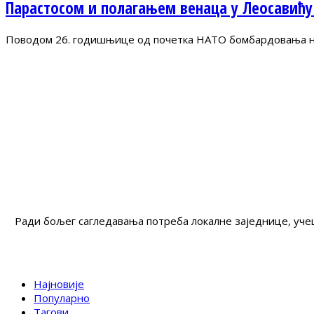
Парастосом и полагањем венаца у Леосавићу
Поводом 26. годишњице од почетка НАТО бомбардовања на 
Ради бољег сагледавања потреба локалне заједнице, учеш
Најновије
Популарно
Тагови