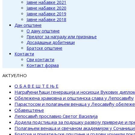
Јавне набавке 2021
Јавне набавке 2020
Јавне набавке 2019
Јавне набавке 2018
Дан општине
О дану општине
Предлог за награду или признање
Досадашњи добитници
Братске општине
Контакти
Сви контакти
Контакт форма
АКТУЕЛНО
О Б А В Е Ш Т Е Њ Е
Награђени ђаци генерација и носиоци Вукових дипло
Обележена храмовна и општинска слава у Лепосавићу
Парастосом и полагањем венаца у Леосавићу обележ
Обавештење
Лепосавић прославио Светог Василија
Додела подстицаја за подршку развоју привреде и п
Полагањем венаца и свечаном академијом у Сочаници
Братске и пријатељске општине и грдови уручили по