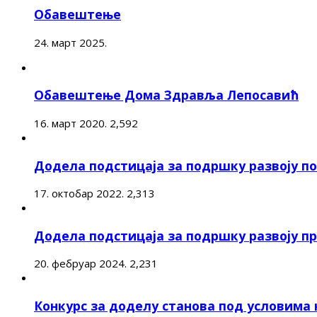
Обавештење
24. март 2025.
Обавештење Дома Здравља Лепосавић
16. март 2020.
2,592
Додела подстицаја за подршку развоју 
17. октобар 2022.
2,313
Додела подстицаја за подршку развоју п
20. фебруар 2024.
2,231
Конкурс за доделу станова под условима