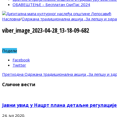
ОБАВЕШТЕЊЕ – Бесплатан СкиПас 2024
Насловна
/
Одржана традиционална акција „За лепшу и здра
viber_image_2023-04-28_13-18-09-682
Подели
Facebook
Twitter
Претходна
Одржана традиционална акција „За лепшу и здр
Сличне вести
Јавни увид у Нацрт плана детаљне регулациј
24. јул 2020.