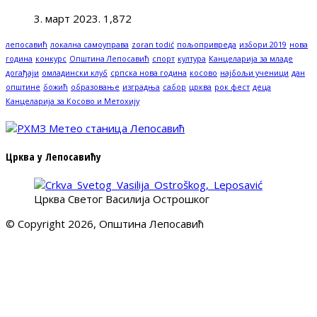
3. март 2023.
1,872
лепосавић
локална самоуправа
zoran todić
пољопривреда
избори 2019
нова
година
конкурс
Општина Лепосавић
спорт
култура
Канцеларија за младе
догађаји
омладински клуб
српска нова година
косово
најбољи ученици
дан
општине
божић
образовање
изградња
сабор
црква
рок фест
деца
Канцеларија за Косово и Метохију
Црква у Лепосавићу
Црква Светог Василија Острошког
© Copyright 2026, Општина Лепосавић