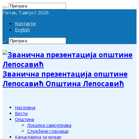
Петак, 7.август 2026
Контакти
English
Званична презентација општине
Лепосавић Општина Лепосавић
Насловна
Вести
Општина
Локална самоуправа
Службени гласници
Канцеларија за младе