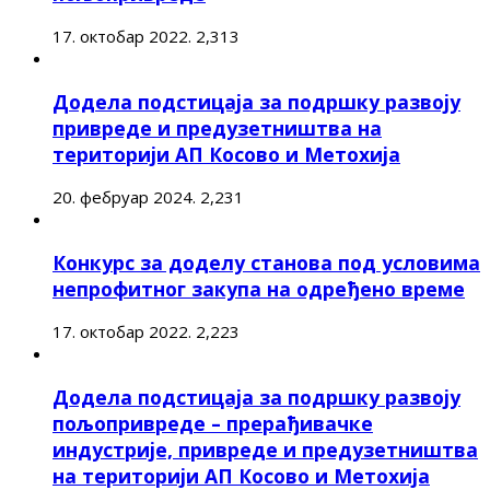
17. октобар 2022.
2,313
Додела подстицаја за подршку развоју
привреде и предузетништва на
територији АП Косово и Метохија
20. фебруар 2024.
2,231
Конкурс за доделу станова под условима
непрофитног закупа на одређено време
17. октобар 2022.
2,223
Додела подстицаја за подршку развоју
пољопривреде – прерађивачке
индустрије, привреде и предузетништва
на територији АП Косово и Метохија