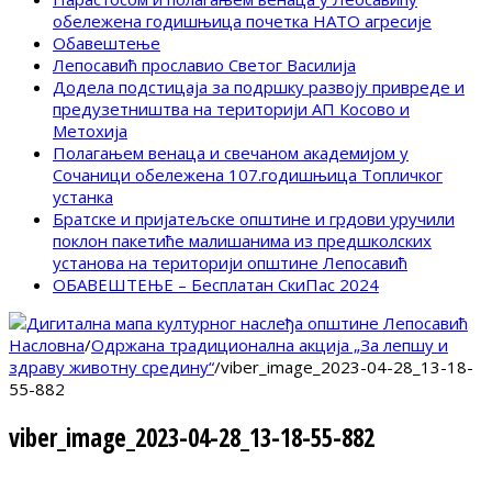
обележена годишњица почетка НАТО агресије
Обавештење
Лепосавић прославио Светог Василија
Додела подстицаја за подршку развоју привреде и
предузетништва на територији АП Косово и
Метохија
Полагањем венаца и свечаном академијом у
Сочаници обележена 107.годишњица Топличког
устанка
Братске и пријатељске општине и грдови уручили
поклон пакетиће малишанима из предшколских
установа на територији општине Лепосавић
ОБАВЕШТЕЊЕ – Бесплатан СкиПас 2024
Насловна
/
Одржана традиционална акција „За лепшу и
здраву животну средину“
/
viber_image_2023-04-28_13-18-
55-882
viber_image_2023-04-28_13-18-55-882