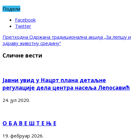
Подели
Facebook
Twitter
Претходна
Одржана традиционална акција „За лепшу и
здраву животну средину“
Сличне вести
Јавни увид у Нацрт плана детаљне
регулације дела центра насеља Лепосавић
24. јул 2020.
О Б А В Е Ш Т Е Њ Е
19. фебруар 2026.