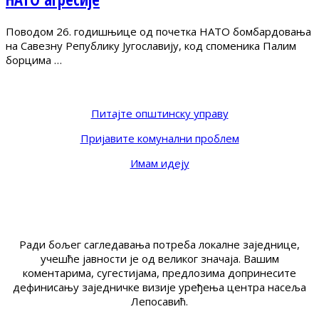
Поводом 26. годишњице од почетка НАТО бомбардовања
на Савезну Републику Југославију, код споменика Палим
борцима …
Питајте општинску управу
Пријавите комунални проблем
Имам идеју
Ради бољег сагледавања потреба локалне заједнице,
учешће јавности је од великог значаја. Вашим
коментарима, сугестијама, предлозима допринесите
дефинисању заједничке визије уређења центра насеља
Лепосавић.