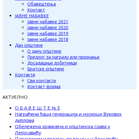
Обавештења
Контакт
ЈАВНЕ НАБАВКЕ
Јавне набавке 2021
Јавне набавке 2020
Јавне набавке 2019
Јавне набавке 2018
Дан општине
О дану општине
Предлог за награду или признање
Досадашњи добитници
Братске општине
Контакти
Сви контакти
Контакт форма
АКТУЕЛНО
О Б А В Е Ш Т Е Њ Е
Награђени ђаци генерација и носиоци Вукових
диплома
Обележена храмовна и општинска слава у
Лепосавићу
Парастосом и полагањем венаца у Леосавићу