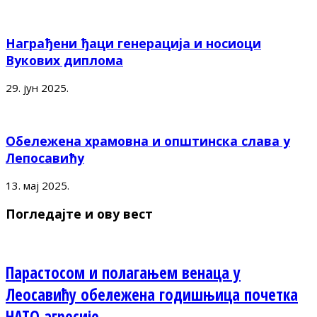
Награђени ђаци генерација и носиоци
Вукових диплома
29. јун 2025.
Обележена храмовна и општинска слава у
Лепосавићу
13. мај 2025.
Погледајте и ову вест
Парастосом и полагањем венаца у
Леосавићу обележена годишњица почетка
НАТО агресије