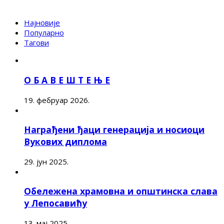
Најновије
Популарно
Тагови
О Б А В Е Ш Т Е Њ Е
19. фебруар 2026.
Награђени ђаци генерација и носиоци
Вукових диплома
29. јун 2025.
Обележена храмовна и општинска слава
у Лепосавићу
13. мај 2025.