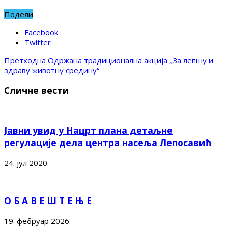
Подели
Facebook
Twitter
Претходна
Одржана традиционална акција „За лепшу и
здраву животну средину“
Сличне вести
Јавни увид у Нацрт плана детаљне
регулације дела центра насеља Лепосавић
24. јул 2020.
О Б А В Е Ш Т Е Њ Е
19. фебруар 2026.