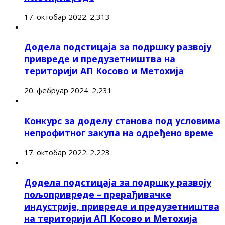
17. октобар 2022.
2,313
Додела подстицаја за подршку развоју
привреде и предузетништва на
територији АП Косово и Метохија
20. фебруар 2024.
2,231
Конкурс за доделу станова под условима
непрофитног закупа на одређено време
17. октобар 2022.
2,223
Додела подстицаја за подршку развоју
пољопривреде – прерађивачке
индустрије, привреде и предузетништва
на територији АП Косово и Метохија