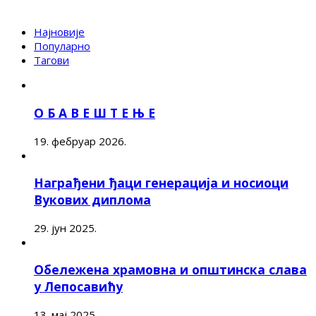
Најновије
Популарно
Тагови
О Б А В Е Ш Т Е Њ Е
19. фебруар 2026.
Награђени ђаци генерација и носиоци
Вукових диплома
29. јун 2025.
Обележена храмовна и општинска слава
у Лепосавићу
13. мај 2025.