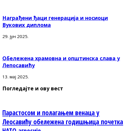
Награђени ђаци генерација и носиоци
Вукових диплома
29. јун 2025.
Обележена храмовна и општинска слава у
Лепосавићу
13. мај 2025.
Погледајте и ову вест
Парастосом и полагањем венаца у
Леосавићу обележена годишњица почетка
НАТО агресије