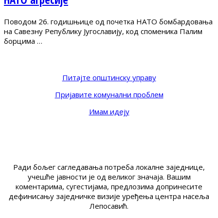
Поводом 26. годишњице од почетка НАТО бомбардовања
на Савезну Републику Југославију, код споменика Палим
борцима …
Питајте општинску управу
Пријавите комунални проблем
Имам идеју
Ради бољег сагледавања потреба локалне заједнице,
учешће јавности је од великог значаја. Вашим
коментарима, сугестијама, предлозима допринесите
дефинисању заједничке визије уређења центра насеља
Лепосавић.