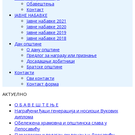
Обавештења
Контакт
ЈАВНЕ НАБАВКЕ
Јавне набавке 2021
Јавне набавке 2020
Јавне набавке 2019
Јавне набавке 2018
Дан општине
О дану општине
Предлог за награду или признање
Досадашњи добитници
Братске општине
Контакти
Сви контакти
Контакт форма
АКТУЕЛНО
О Б А В Е Ш Т Е Њ Е
Награђени ђаци генерација и носиоци Вукових
диплома
Обележена храмовна и општинска слава у
Лепосавићу
Парастосом и полагањем венаца у Леосавићу