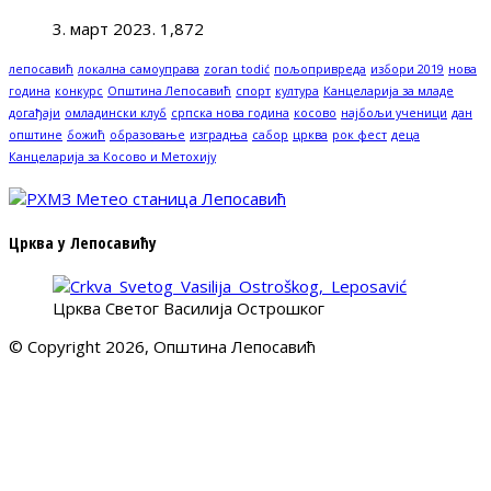
3. март 2023.
1,872
лепосавић
локална самоуправа
zoran todić
пољопривреда
избори 2019
нова
година
конкурс
Општина Лепосавић
спорт
култура
Канцеларија за младе
догађаји
омладински клуб
српска нова година
косово
најбољи ученици
дан
општине
божић
образовање
изградња
сабор
црква
рок фест
деца
Канцеларија за Косово и Метохију
Црква у Лепосавићу
Црква Светог Василија Острошког
© Copyright 2026, Општина Лепосавић