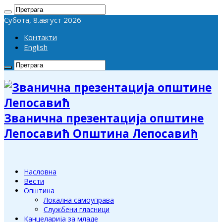
Субота, 8.август 2026
Контакти
English
Званична презентација општине
Лепосавић Општина Лепосавић
Насловна
Вести
Општина
Локална самоуправа
Службени гласници
Канцеларија за младе