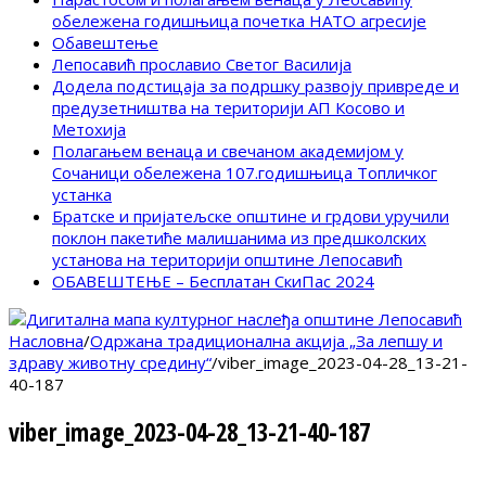
обележена годишњица почетка НАТО агресије
Обавештење
Лепосавић прославио Светог Василија
Додела подстицаја за подршку развоју привреде и
предузетништва на територији АП Косово и
Метохија
Полагањем венаца и свечаном академијом у
Сочаници обележена 107.годишњица Топличког
устанка
Братске и пријатељске општине и грдови уручили
поклон пакетиће малишанима из предшколских
установа на територији општине Лепосавић
ОБАВЕШТЕЊЕ – Бесплатан СкиПас 2024
Насловна
/
Одржана традиционална акција „За лепшу и
здраву животну средину“
/
viber_image_2023-04-28_13-21-
40-187
viber_image_2023-04-28_13-21-40-187