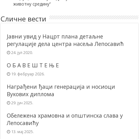
животну средину“
Сличне вести
Јавни увид у Нацрт плана детаљне
регулације дела центра насеља Лепосавић
24. јул 2020.
О Б А В Е Ш Т Е Њ Е
19. фебруар 2026.
Награђени ђаци генерација и носиоци
Вукових диплома
29. јун 2025.
Обележена храмовна и општинска слава у
Лепосавићу
13. мај 2025.