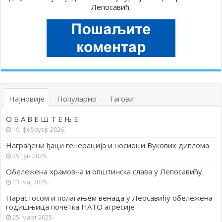
Лепосавић.
Најновије
Популарно
Тагови
О Б А В Е Ш Т Е Њ Е
19. фебруар 2026.
Награђени ђаци генерација и носиоци Вукових диплома
29. јун 2025.
Обележена храмовна и општинска слава у Лепосавићу
13. мај 2025.
Парастосом и полагањем венаца у Леосавићу обележена
годишњица почетка НАТО агресије
25. март 2025.