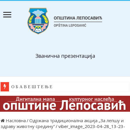
О Б А В Е Ш Т Е Њ Е
Насловна
/
Одржана традиционална акција „За лепшу и
здраву животну средину“
/
viber_image_2023-04-28_13-23-