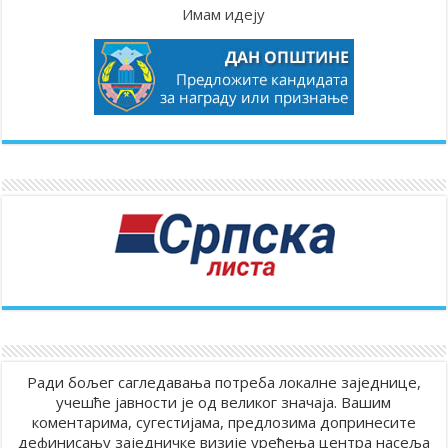
Имам идеју
Ради бољег сагледавања потреба локалне заједнице,
учешће јавности је од великог значаја. Вашим
коментарима, сугестијама, предлозима допринесите
дефинисању заједничке визије уређења центра насеља