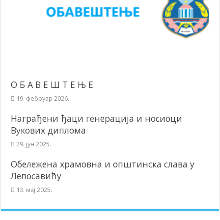
О Б А В Е Ш Т Е Њ Е
19. фебруар 2026.
Награђени ђаци генерација и носиоци
Вукових диплома
29. јун 2025.
Обележена храмовна и општинска слава у
Лепосавићу
13. мај 2025.