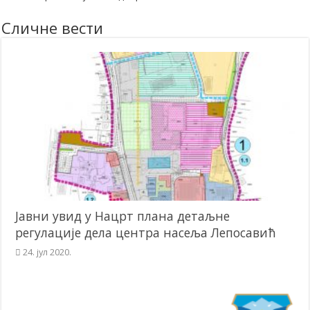
Сличне вести
Јавни увид у Нацрт плана детаљне
регулације дела центра насеља Лепосавић
24. јул 2020.