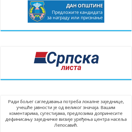
Ради бољег сагледавања потреба локалне заједнице,
учешће јавности је од великог значаја. Вашим
коментарима, сугестијама, предлозима допринесите
дефинисању заједничке визије уређења центра насеља
Лепосавић.