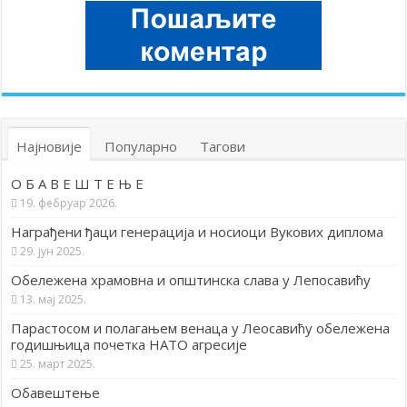
Најновије
Популарно
Тагови
О Б А В Е Ш Т Е Њ Е
19. фебруар 2026.
Награђени ђаци генерација и носиоци Вукових диплома
29. јун 2025.
Обележена храмовна и општинска слава у Лепосавићу
13. мај 2025.
Парастосом и полагањем венаца у Леосавићу обележена
годишњица почетка НАТО агресије
25. март 2025.
Обавештење