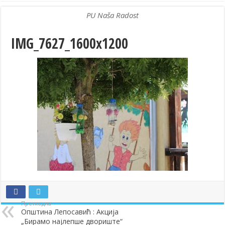
PU Naša Radost
IMG_7627_1600x1200
Претходна
Општина Лепосавић : Акција
„Бирамо најлепше двориште“