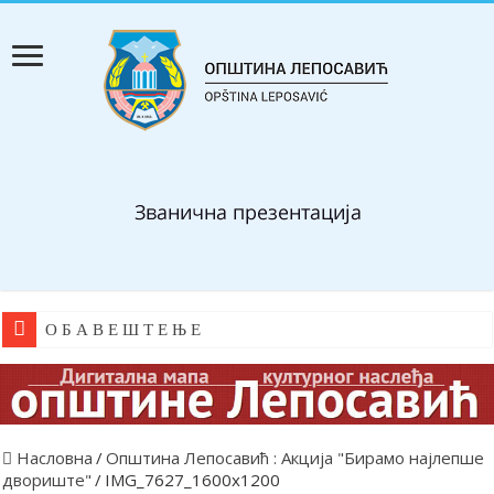
О Б А В Е Ш Т Е Њ Е
Насловна
/
Општина Лепосавић : Акција "Бирамо најлепше
двориште"
/
IMG_7627_1600x1200