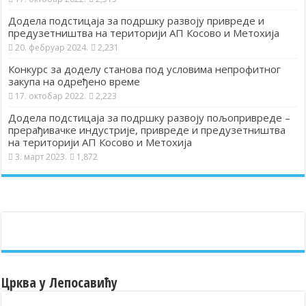
Додела подстицаја за подршку развоју привреде и
предузетништва на територији АП Косово и Метохија
20. фебруар 2024.
2,231
Конкурс за доделу станова под условима непрофитног
закупа на одређено време
17. октобар 2022.
2,223
Додела подстицаја за подршку развоју пољопривреде –
прерађивачке индустрије, привреде и предузетништва
на територији АП Косово и Метохија
3. март 2023.
1,872
Црква у Лепосавићу