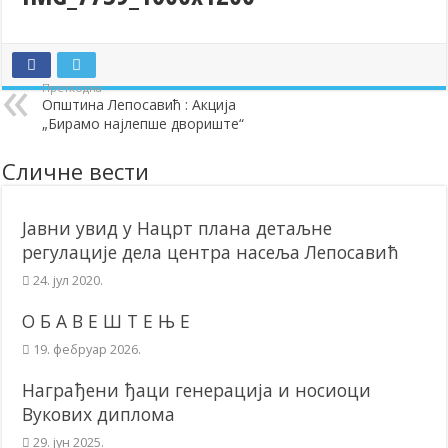
Додела подстицаја за подршку развоју привреде и предузетништв
Полагањем венаца и свечаном академијом у Сочаници обележена
Претходна
Братске и пријатељске општине и грдови уручили поклон пакети
Општина Лепосавић : Акција
„Бирамо најлепше двориште“
ОБАВЕШТЕЊЕ – Бесплатан СкиПас 2024
Сличне вести
Јавни увид у Нацрт плана детаљне
регулације дела центра насеља Лепосавић
24. јул 2020.
О Б А В Е Ш Т Е Њ Е
19. фебруар 2026.
Награђени ђаци генерација и носиоци
Вукових диплома
29. јун 2025.