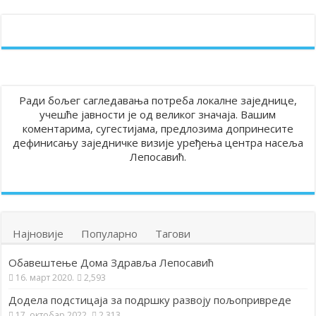
Ради бољег сагледавања потреба локалне заједнице,
учешће јавности је од великог значаја. Вашим
коментарима, сугестијама, предлозима допринесите
дефинисању заједничке визије уређења центра насеља
Лепосавић.
Најновије
Популарно
Тагови
Обавештење Дома Здравља Лепосавић
16. март 2020.
2,593
Додела подстицаја за подршку развоју пољопривреде
17. октобар 2022.
2,313