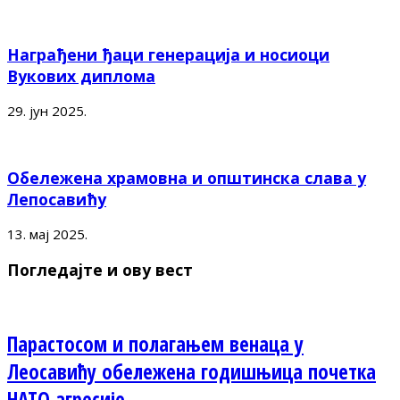
Награђени ђаци генерација и носиоци
Вукових диплома
29. јун 2025.
Обележена храмовна и општинска слава у
Лепосавићу
13. мај 2025.
Погледајте и ову вест
Парастосом и полагањем венаца у
Леосавићу обележена годишњица почетка
НАТО агресије