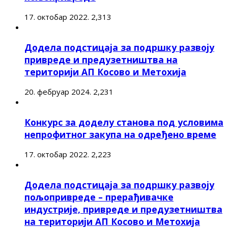
17. октобар 2022.
2,313
Додела подстицаја за подршку развоју
привреде и предузетништва на
територији АП Косово и Метохија
20. фебруар 2024.
2,231
Конкурс за доделу станова под условима
непрофитног закупа на одређено време
17. октобар 2022.
2,223
Додела подстицаја за подршку развоју
пољопривреде – прерађивачке
индустрије, привреде и предузетништва
на територији АП Косово и Метохија