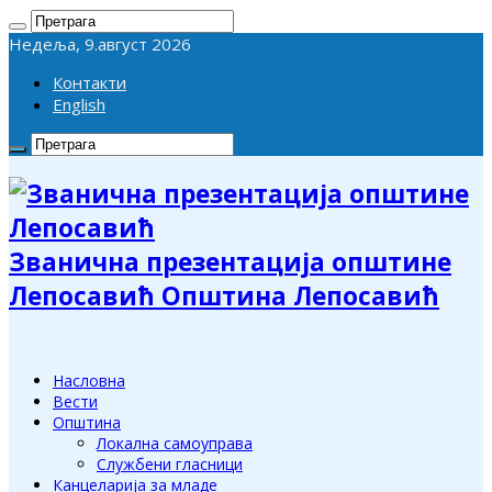
Недеља, 9.август 2026
Контакти
English
Званична презентација општине
Лепосавић Општина Лепосавић
Насловна
Вести
Општина
Локална самоуправа
Службени гласници
Канцеларија за младе