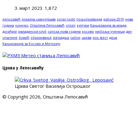
3. март 2023.
1,872
лепосавић
локална самоуправа
zoran todić
пољопривреда
избори 2019
нова
година
конкурс
Општина Лепосавић
спорт
култура
Канцеларија за младе
догађаји
омладински клуб
српска нова година
косово
најбољи ученици
дан
општине
божић
образовање
изградња
сабор
црква
рок фест
деца
Канцеларија за Косово и Метохију
Црква у Лепосавићу
Црква Светог Василија Острошког
© Copyright 2026, Општина Лепосавић