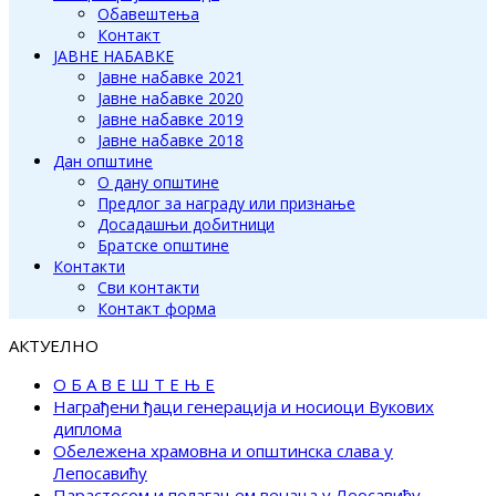
Обавештења
Контакт
ЈАВНЕ НАБАВКЕ
Јавне набавке 2021
Јавне набавке 2020
Јавне набавке 2019
Јавне набавке 2018
Дан општине
О дану општине
Предлог за награду или признање
Досадашњи добитници
Братске општине
Контакти
Сви контакти
Контакт форма
АКТУЕЛНО
О Б А В Е Ш Т Е Њ Е
Награђени ђаци генерација и носиоци Вукових
диплома
Обележена храмовна и општинска слава у
Лепосавићу
Парастосом и полагањем венаца у Леосавићу