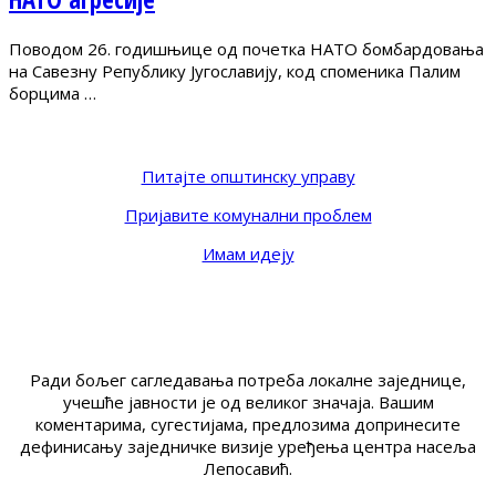
Поводом 26. годишњице од почетка НАТО бомбардовања
на Савезну Републику Југославију, код споменика Палим
борцима …
Питајте општинску управу
Пријавите комунални проблем
Имам идеју
Ради бољег сагледавања потреба локалне заједнице,
учешће јавности је од великог значаја. Вашим
коментарима, сугестијама, предлозима допринесите
дефинисању заједничке визије уређења центра насеља
Лепосавић.