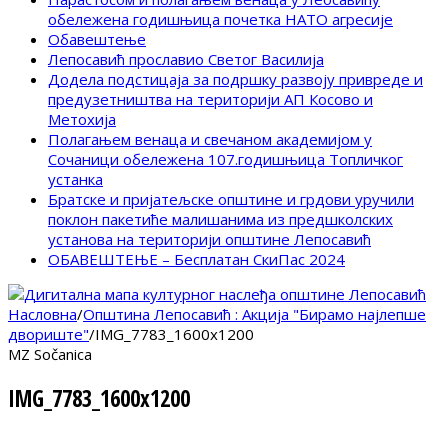
обележена годишњица почетка НАТО агресије
Обавештење
Лепосавић прославио Светог Василија
Додела подстицаја за подршку развоју привреде и
предузетништва на територији АП Косово и
Метохија
Полагањем венаца и свечаном академијом у
Сочаници обележена 107.годишњица Топличког
устанка
Братске и пријатељске општине и грдови уручили
поклон пакетиће малишанима из предшколских
установа на територији општине Лепосавић
ОБАВЕШТЕЊЕ – Бесплатан СкиПас 2024
Насловна
/
Општина Лепосавић : Акција "Бирамо најлепше
двориште"
/
IMG_7783_1600x1200
MZ Sočanica
IMG_7783_1600x1200