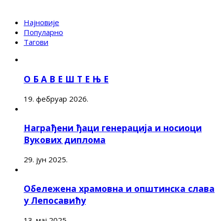
Најновије
Популарно
Тагови
О Б А В Е Ш Т Е Њ Е
19. фебруар 2026.
Награђени ђаци генерација и носиоци
Вукових диплома
29. јун 2025.
Обележена храмовна и општинска слава
у Лепосавићу
13. мај 2025.