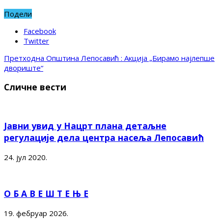
Подели
Facebook
Twitter
Претходна
Општина Лепосавић : Акција „Бирамо најлепше
двориште“
Сличне вести
Јавни увид у Нацрт плана детаљне
регулације дела центра насеља Лепосавић
24. јул 2020.
О Б А В Е Ш Т Е Њ Е
19. фебруар 2026.