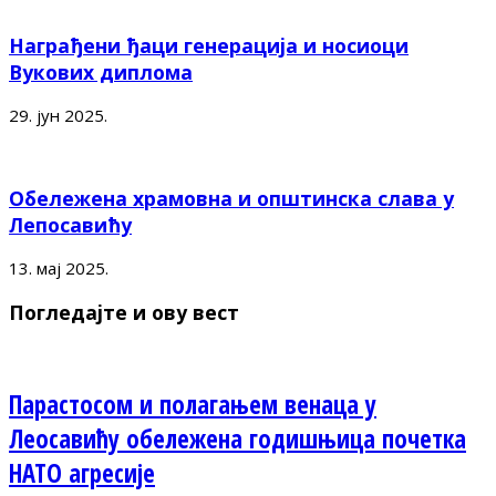
Награђени ђаци генерација и носиоци
Вукових диплома
29. јун 2025.
Обележена храмовна и општинска слава у
Лепосавићу
13. мај 2025.
Погледајте и ову вест
Парастосом и полагањем венаца у
Леосавићу обележена годишњица почетка
НАТО агресије