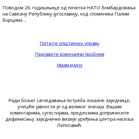
Поводом 26. годишњице од почетка НАТО бомбардовања
на Савезну Републику Југославију, код споменика Палим
борцима …
Питајте општинску управу
Пријавите комунални проблем
Имам идеју
Ради бољег сагледавања потреба локалне заједнице,
учешће јавности је од великог значаја. Вашим
коментарима, сугестијама, предлозима допринесите
дефинисању заједничке визије уређења центра насеља
Лепосавић.