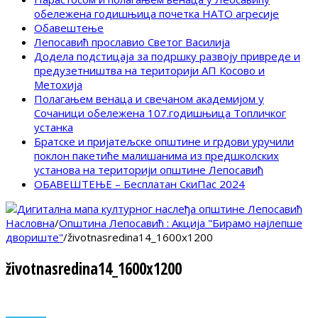
обележена годишњица почетка НАТО агресије
Обавештење
Лепосавић прославио Светог Василија
Додела подстицаја за подршку развоју привреде и
предузетништва на територији АП Косово и
Метохија
Полагањем венаца и свечаном академијом у
Сочаници обележена 107.годишњица Топличког
устанка
Братске и пријатељске општине и грдови уручили
поклон пакетиће малишанима из предшколских
установа на територији општине Лепосавић
ОБАВЕШТЕЊЕ – Бесплатан СкиПас 2024
Насловна
/
Општина Лепосавић : Акција "Бирамо најлепше
двориште"
/
životnasredina14_1600x1200
životnasredina14_1600x1200