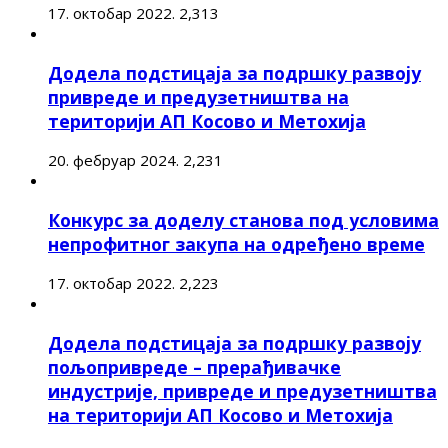
17. октобар 2022.
2,313
Додела подстицаја за подршку развоју
привреде и предузетништва на
територији АП Косово и Метохија
20. фебруар 2024.
2,231
Конкурс за доделу станова под условима
непрофитног закупа на одређено време
17. октобар 2022.
2,223
Додела подстицаја за подршку развоју
пољопривреде – прерађивачке
индустрије, привреде и предузетништва
на територији АП Косово и Метохија