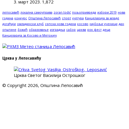
3. март 2023.
1,872
лепосавић
локална самоуправа
zoran todić
пољопривреда
избори 2019
нова
година
конкурс
Општина Лепосавић
спорт
култура
Канцеларија за младе
догађаји
омладински клуб
српска нова година
косово
најбољи ученици
дан
општине
божић
образовање
изградња
сабор
црква
рок фест
деца
Канцеларија за Косово и Метохију
Црква у Лепосавићу
Црква Светог Василија Острошког
© Copyright 2026, Општина Лепосавић