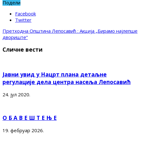
Подели
Facebook
Twitter
Претходна
Општина Лепосавић : Акција „Бирамо најлепше
двориште“
Сличне вести
Јавни увид у Нацрт плана детаљне
регулације дела центра насеља Лепосавић
24. јул 2020.
О Б А В Е Ш Т Е Њ Е
19. фебруар 2026.