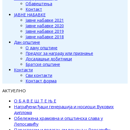
Обавештења
Контакт
ЈАВНЕ НАБАВКЕ
Јавне набавке 2021
Јавне набавке 2020
Јавне набавке 2019
Јавне набавке 2018
Дан општине
О дану општине
Предлог за награду или признање
Досадашњи добитници
Братске општине
Контакти
Сви контакти
Контакт форма
АКТУЕЛНО
О Б А В Е Ш Т Е Њ Е
Награђени ђаци генерација и носиоци Вукових
диплома
Обележена храмовна и општинска слава у
Лепосавићу
Парастосом и полагањем венаца у Леосавићу