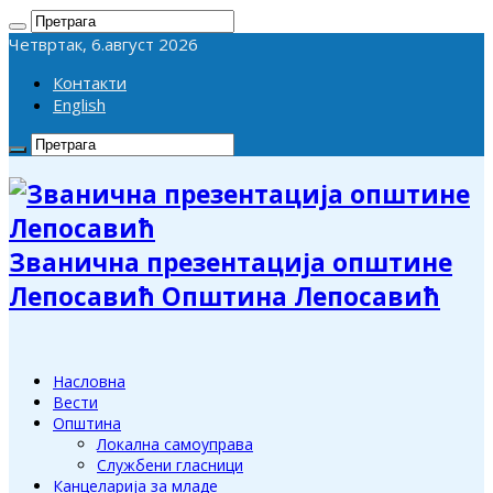
Четвртак, 6.август 2026
Контакти
English
Званична презентација општине
Лепосавић Општина Лепосавић
Насловна
Вести
Општина
Локална самоуправа
Службени гласници
Канцеларија за младе