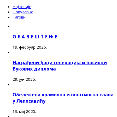
Најновије
Популарно
Тагови
О Б А В Е Ш Т Е Њ Е
19. фебруар 2026.
Награђени ђаци генерација и носиоци
Вукових диплома
29. јун 2025.
Обележена храмовна и општинска слава
у Лепосавићу
13. мај 2025.