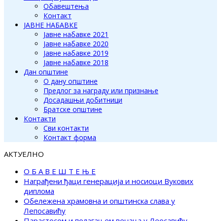
Обавештења
Контакт
ЈАВНЕ НАБАВКЕ
Јавне набавке 2021
Јавне набавке 2020
Јавне набавке 2019
Јавне набавке 2018
Дан општине
О дану општине
Предлог за награду или признање
Досадашњи добитници
Братске општине
Контакти
Сви контакти
Контакт форма
АКТУЕЛНО
О Б А В Е Ш Т Е Њ Е
Награђени ђаци генерација и носиоци Вукових
диплома
Обележена храмовна и општинска слава у
Лепосавићу
Парастосом и полагањем венаца у Леосавићу