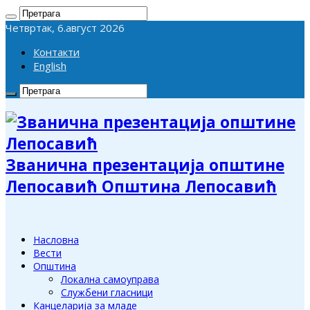
Четвртак, 6.август 2026
Контакти
English
Званична презентација општине
Лепосавић Општина Лепосавић
Насловна
Вести
Општина
Локална самоуправа
Службени гласници
Канцеларија за младе