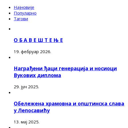
Најновије
Популарно
Тагови
О Б А В Е Ш Т Е Њ Е
19. фебруар 2026.
Награђени ђаци генерација и носиоци
Вукових диплома
29. јун 2025.
Обележена храмовна и општинска слава
у Лепосавићу
13. мај 2025.