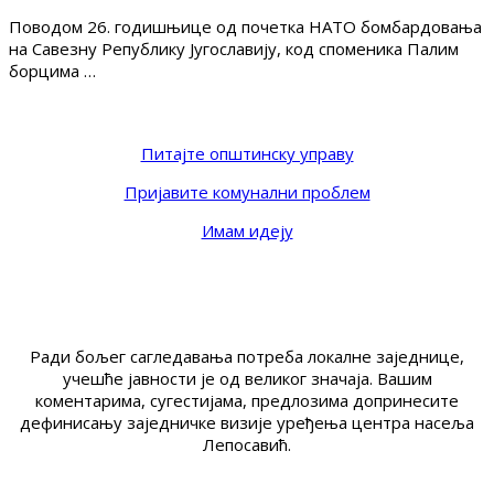
Поводом 26. годишњице од почетка НАТО бомбардовања
на Савезну Републику Југославију, код споменика Палим
борцима …
Питајте општинску управу
Пријавите комунални проблем
Имам идеју
Ради бољег сагледавања потреба локалне заједнице,
учешће јавности је од великог значаја. Вашим
коментарима, сугестијама, предлозима допринесите
дефинисању заједничке визије уређења центра насеља
Лепосавић.