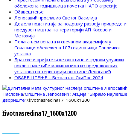
обележена годишњица почетка НАТО агресије
Обавештење
Лепосавић прославио Светог Василија
Додела подстицаја за подршку развоју привреде и
предузетништва на територији АП Косово и
Метохија
Полагањем венаца и свечаном академијом у
Сочаници обележена 107.годишњица Топличког
устанка
Братске и пријатељске општине и грдови уручили
поклон пакетиће малишанима из предшколских
установа на територији општине Лепосавић
ОБАВЕШТЕЊЕ – Бесплатан СкиПас 2024
Насловна
/
Општина Лепосавић : Акција "Бирамо најлепше
двориште"
/
životnasredina17_1600x1200
životnasredina17_1600x1200