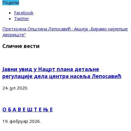
Подели
Facebook
Twitter
Претходна
Општина Лепосавић : Акција „Бирамо најлепше
двориште“
Сличне вести
Јавни увид у Нацрт плана детаљне
регулације дела центра насеља Лепосавић
24. јул 2020.
О Б А В Е Ш Т Е Њ Е
19. фебруар 2026.