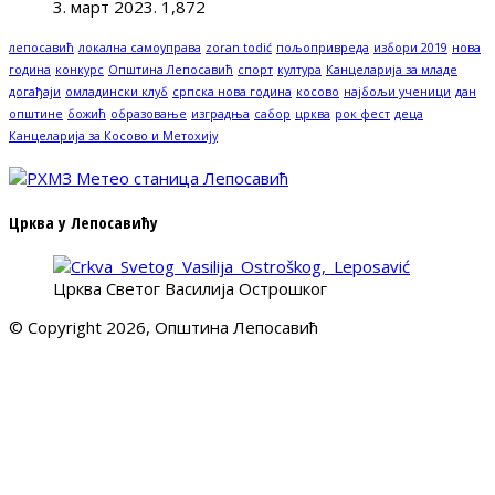
3. март 2023.
1,872
лепосавић
локална самоуправа
zoran todić
пољопривреда
избори 2019
нова
година
конкурс
Општина Лепосавић
спорт
култура
Канцеларија за младе
догађаји
омладински клуб
српска нова година
косово
најбољи ученици
дан
општине
божић
образовање
изградња
сабор
црква
рок фест
деца
Канцеларија за Косово и Метохију
Црква у Лепосавићу
Црква Светог Василија Острошког
© Copyright 2026, Општина Лепосавић