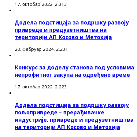
17. октобар 2022.
2,313
Додела подстицаја за подршку развоју
привреде и предузетништва на
територији АП Косово и Метохија
20. фебруар 2024.
2,231
Конкурс за доделу станова под условима
непрофитног закупа на одређено време
17. октобар 2022.
2,223
Додела подстицаја за подршку развоју
пољопривреде – прерађивачке
индустрије, привреде и предузетништва
на територији АП Косово и Метохија