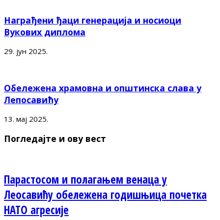
Награђени ђаци генерација и носиоци
Вукових диплома
29. јун 2025.
Обележена храмовна и општинска слава у
Лепосавићу
13. мај 2025.
Погледајте и ову вест
Парастосом и полагањем венаца у
Леосавићу обележена годишњица почетка
НАТО агресије