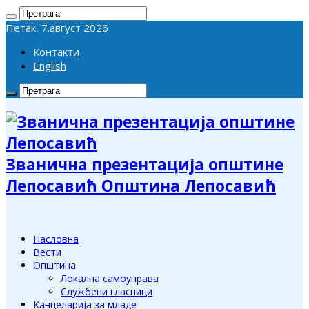
Петак, 7.август 2026
Контакти
English
Званична презентација општине
Лепосавић Општина Лепосавић
Насловна
Вести
Општина
Локална самоуправа
Службени гласници
Канцеларија за младе