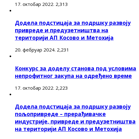
17. октобар 2022.
2,313
Додела подстицаја за подршку развоју
привреде и предузетништва на
територији АП Косово и Метохија
20. фебруар 2024.
2,231
Конкурс за доделу станова под условима
непрофитног закупа на одређено време
17. октобар 2022.
2,223
Додела подстицаја за подршку развоју
пољопривреде – прерађивачке
индустрије, привреде и предузетништва
на територији АП Косово и Метохија