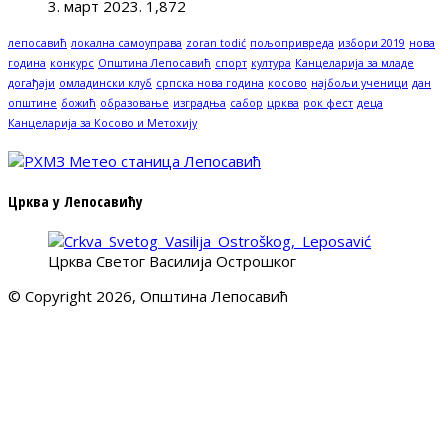
3. март 2023.
1,872
лепосавић
локална самоуправа
zoran todić
пољопривреда
избори 2019
нова
година
конкурс
Општина Лепосавић
спорт
култура
Канцеларија за младе
догађаји
омладински клуб
српска нова година
косово
најбољи ученици
дан
општине
божић
образовање
изградња
сабор
црква
рок фест
деца
Канцеларија за Косово и Метохију
Црква у Лепосавићу
Црква Светог Василија Острошког
© Copyright 2026, Општина Лепосавић