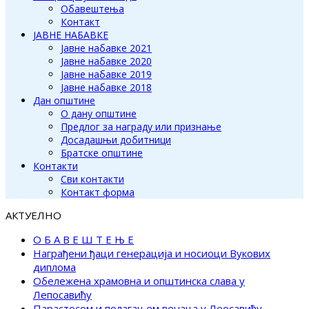
Обавештења
Контакт
ЈАВНЕ НАБАВКЕ
Јавне набавке 2021
Јавне набавке 2020
Јавне набавке 2019
Јавне набавке 2018
Дан општине
О дану општине
Предлог за награду или признање
Досадашњи добитници
Братске општине
Контакти
Сви контакти
Контакт форма
АКТУЕЛНО
О Б А В Е Ш Т Е Њ Е
Награђени ђаци генерација и носиоци Вукових
диплома
Обележена храмовна и општинска слава у
Лепосавићу
Парастосом и полагањем венаца у Леосавићу