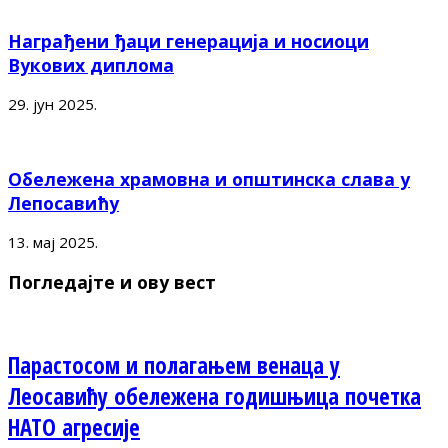
Награђени ђаци генерација и носиоци
Вукових диплома
29. јун 2025.
Обележена храмовна и општинска слава у
Лепосавићу
13. мај 2025.
Погледајте и ову вест
Парастосом и полагањем венаца у
Леосавићу обележена годишњица почетка
НАТО агресије