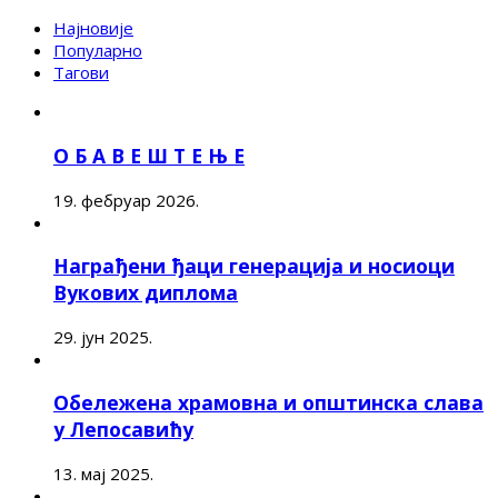
Најновије
Популарно
Тагови
О Б А В Е Ш Т Е Њ Е
19. фебруар 2026.
Награђени ђаци генерација и носиоци
Вукових диплома
29. јун 2025.
Обележена храмовна и општинска слава
у Лепосавићу
13. мај 2025.