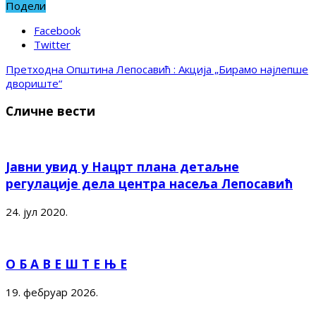
Подели
Facebook
Twitter
Претходна
Општина Лепосавић : Акција „Бирамо најлепше
двориште“
Сличне вести
Јавни увид у Нацрт плана детаљне
регулације дела центра насеља Лепосавић
24. јул 2020.
О Б А В Е Ш Т Е Њ Е
19. фебруар 2026.