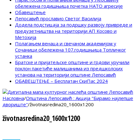
обележена годишњица почетка НАТО агресије
Обавештење
Лепосавић прославио Светог Василија
Додела подстицаја за подршку развоју привреде и
предузетништва на територији АП Косово и
Метохија
Полагањем венаца и свечаном академијом у
Сочаници обележена 107.годишњица Топличког
устанка
Братске и пријатељске општине и грдови уручили
поклон пакетиће малишанима из предшколских
установа на територији општине Лепосавић
ОБАВЕШТЕЊЕ – Бесплатан СкиПас 2024
Насловна
/
Општина Лепосавић : Акција "Бирамо најлепше
двориште"
/
životnasredina20_1600x1200
životnasredina20_1600x1200