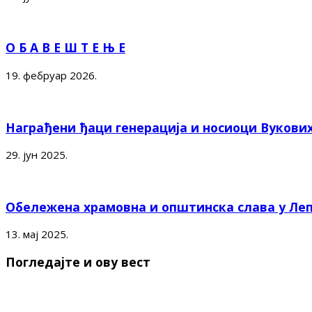
О Б А В Е Ш Т Е Њ Е
19. фебруар 2026.
Награђени ђаци генерација и носиоци Вукови
29. јун 2025.
Обележена храмовна и општинска слава у Ле
13. мај 2025.
Погледајте и ову вест