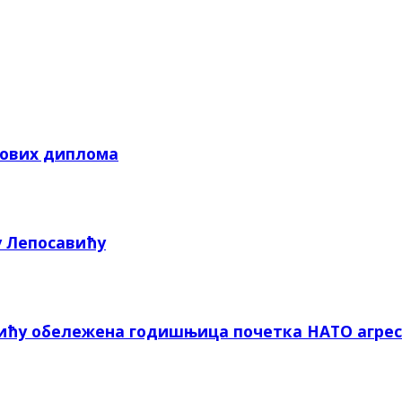
кових диплома
у Лепосавићу
вићу обележена годишњица почетка НАТО агрес