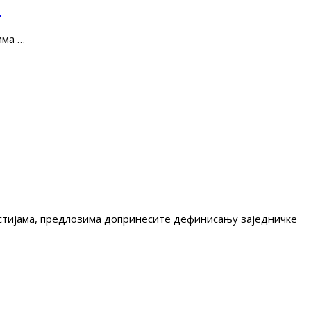
е
има …
гестијама, предлозима допринесите дефинисању заједничке