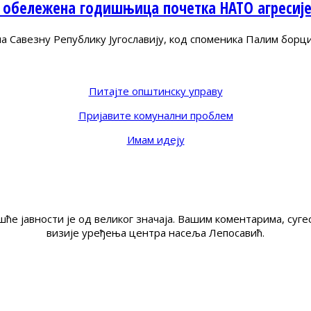
 обележена годишњица почетка НАТО агресиј
Савезну Републику Југославију, код споменика Палим борц
Питајте општинску управу
Пријавите комунални проблем
Имам идеју
ће јавности је од великог значаја. Вашим коментарима, су
визије уређења центра насеља Лепосавић.