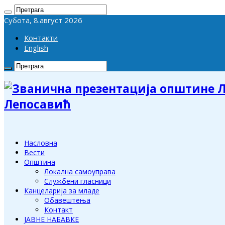
Субота, 8.август 2026
Контакти
English
Лепосавић
Насловна
Вести
Општина
Локална самоуправа
Службени гласници
Канцеларија за младе
Обавештења
Контакт
ЈАВНЕ НАБАВКЕ