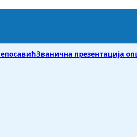
Званична презентација о