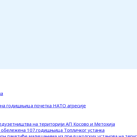
ма
ена годишњица почетка НАТО агресије
редузетништва на територији АП Косово и Метохија
 обележена 107.годишњица Топличког устанка
клон пакетиће малишанима из предшколских установа на тер