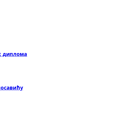
х диплома
посавићу