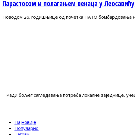
Парастосом и полагањем венаца у Леосавићу
Поводом 26. годишњице од почетка НАТО бомбардовања на 
Ради бољег сагледавања потреба локалне заједнице, учеш
Најновије
Популарно
Тагови