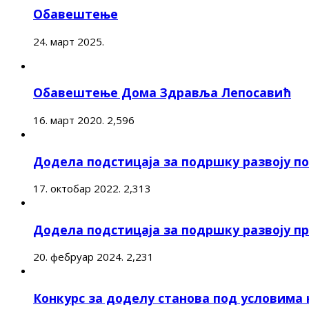
Обавештење
24. март 2025.
Обавештење Дома Здравља Лепосавић
16. март 2020.
2,596
Додела подстицаја за подршку развоју 
17. октобар 2022.
2,313
Додела подстицаја за подршку развоју п
20. фебруар 2024.
2,231
Конкурс за доделу станова под условима