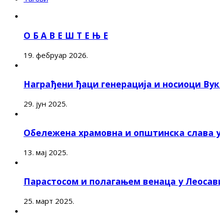
О Б А В Е Ш Т Е Њ Е
19. фебруар 2026.
Награђени ђаци генерација и носиоци Ву
29. јун 2025.
Обележена храмовна и општинска слава 
13. мај 2025.
Парастосом и полагањем венаца у Леоса
25. март 2025.