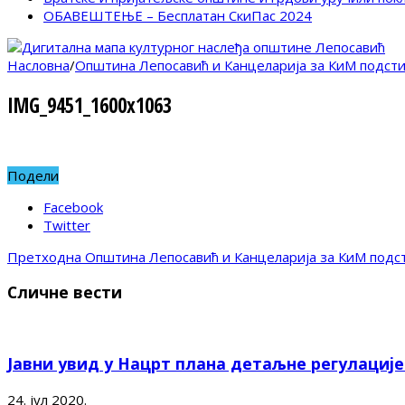
ОБАВЕШТЕЊЕ – Бесплатан СкиПас 2024
Насловна
/
Општина Лепосавић и Канцеларија за КиМ подстич
IMG_9451_1600x1063
Подели
Facebook
Twitter
Претходна
Општина Лепосавић и Канцеларија за КиМ подст
Сличне вести
Јавни увид у Нацрт плана детаљне регулациј
24. јул 2020.