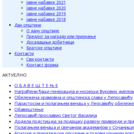
Јавне набавке 2021
Јавне набавке 2020
Јавне набавке 2019
Јавне набавке 2018
Дан општине
О дану општине
Предлог за награду или признање
Досадашњи добитници
Братске општине
Контакти
Сви контакти
Контакт форма
АКТУЕЛНО
О Б А В Е Ш Т Е Њ Е
Награђени ђаци генерација и носиоци Вукових дипло
Обележена храмовна и општинска слава у Лепосавићу
Парастосом и полагањем венаца у Леосавићу обележ
Обавештење
Лепосавић прославио Светог Василија
Додела подстицаја за подршку развоју привреде и п
Полагањем венаца и свечаном академијом у Сочаници
Братске и пријатељске општине и грдови уручили по