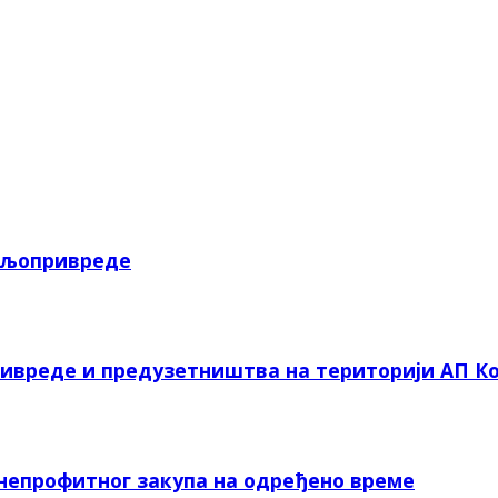
пољопривреде
ривреде и предузетништва на територији АП Ко
 непрофитног закупа на одређено време