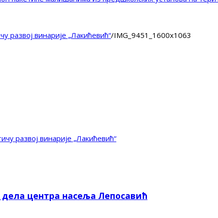
у развој винарије „Лакићевић“
/
IMG_9451_1600x1063
ичу развој винарије „Лакићевић“
е дела центра насеља Лепосавић