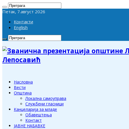
Петак, 7.август 2026
Контакти
English
Лепосавић
Насловна
Вести
Општина
Локална самоуправа
Службени гласници
Канцеларија за младе
Обавештења
Контакт
ЈАВНЕ НАБАВКЕ