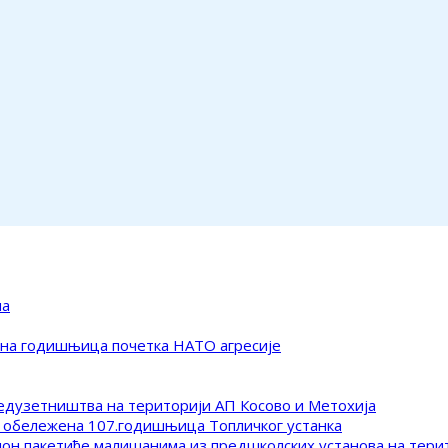
ма
ена годишњица почетка НАТО агресије
редузетништва на територији АП Косово и Метохија
 обележена 107.годишњица Топличког устанка
клон пакетиће малишанима из предшколских установа на тер