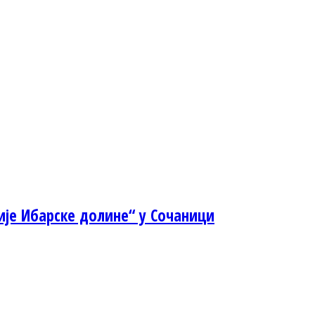
је Ибарске долине“ у Сочаници