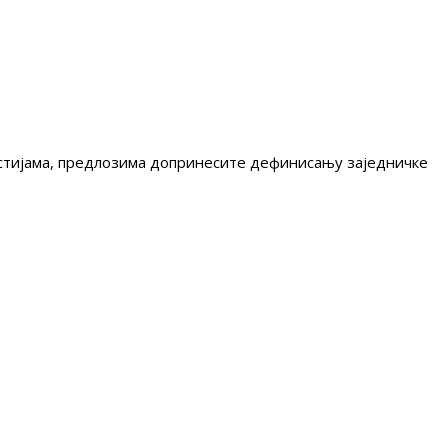
гестијама, предлозима допринесите дефинисању заједничке