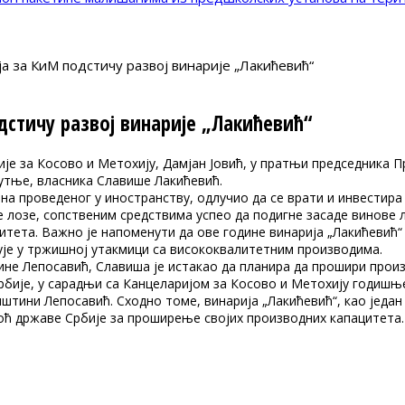
 за КиМ подстичу развој винарије „Лакићевић“
стичу развој винарије „Лакићевић“
је за Косово и Метохију, Дамјан Јовић, у пратњи председника 
Кутње, власника Славише Лакићевић.
ена проведеног у иностранству, одлучио да се врати и инвестир
ве лозе, сопственим средствима успео да подигне засаде винове 
литета. Важно је напоменути да ове године винарија „Лакићевић
ује у тржишној утакмици са висококвалитетним производима.
не Лепосавић, Славиша је истакао да планира да прошири произ
рбије, у сарадњи са Канцеларијом за Косово и Метохију годишње
тини Лепосавић. Сходно томе, винарија „Лакићевић“, као један 
ћ државе Србије за проширење својих производних капацитета.