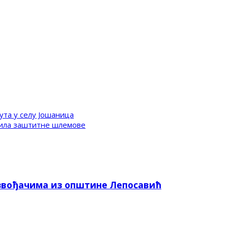
ута у селу Јошаница
била заштитне шлемове
звођачима из општине Лепосавић