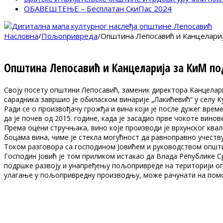
ОБАВЕШТЕЊЕ – Бесплатан СкиПас 2024
Насловна
/
Пољопривреда
/
Општина Лепосавић и Канцеларија
Општина Лепосавић и Канцеларија за КиМ под
Своју посету општини Лепосавић, заменик директора Канцелари
сарадника завршио је обиласком винарије „Лакићевић“ у селу 
Ради се о произвођачу грожђа и вина који је после дужег врем
да је почев од 2015. године, када је засадио прве чокоте вино
Према оцени стручњака, вино које производи је врхунског ква
боцама вина, чиме је стекла могућност да равноправно учеств
Током разговора са господином Јовићем и руководством општи
Господин Јовић је том приликом истакао да Влада Републике С
подршке развоју и унапређењу пољопривреде на територији опш
улагање у пољопривредну производњу, може рачунати на помо