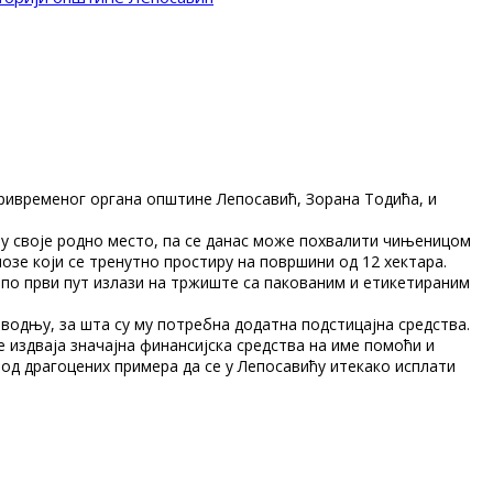
Привременог органа општине Лепосавић, Зорана Тодића, и
а у своје родно место, па се данас може похвалити чињеницом
лозе који се тренутно простиру на површини од 12 хектара.
“ по први пут излази на тржиште са пакованим и етикетираним
водњу, за шта су му потребна додатна подстицајна средства.
 издваја значајна финансијска средства на име помоћи и
од драгоцених примера да се у Лепосавићу итекако исплати