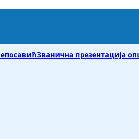
Званична презентација о