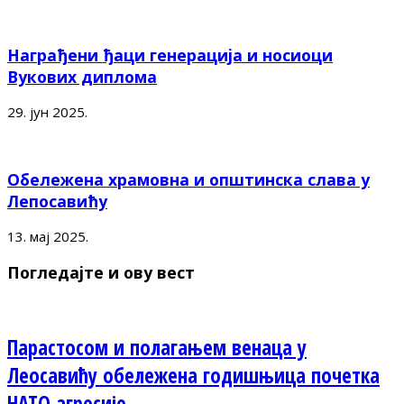
Награђени ђаци генерација и носиоци
Вукових диплома
29. јун 2025.
Обележена храмовна и општинска слава у
Лепосавићу
13. мај 2025.
Погледајте и ову вест
Парастосом и полагањем венаца у
Леосавићу обележена годишњица почетка
НАТО агресије