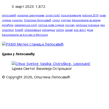
3. март 2023.
1,872
лепосавић
локална самоуправа
zoran todić
пољопривреда
избори 2019
нова
година
конкурс
Општина Лепосавић
спорт
култура
Канцеларија за младе
догађаји
омладински клуб
српска нова година
косово
најбољи ученици
дан
општине
божић
образовање
изградња
сабор
црква
рок фест
деца
Канцеларија за Косово и Метохију
Црква у Лепосавићу
Црква Светог Василија Острошког
© Copyright 2026, Општина Лепосавић