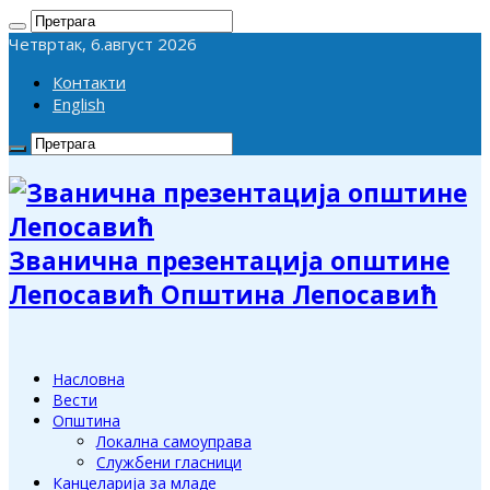
Четвртак, 6.август 2026
Контакти
English
Званична презентација општине
Лепосавић Општина Лепосавић
Насловна
Вести
Општина
Локална самоуправа
Службени гласници
Канцеларија за младе