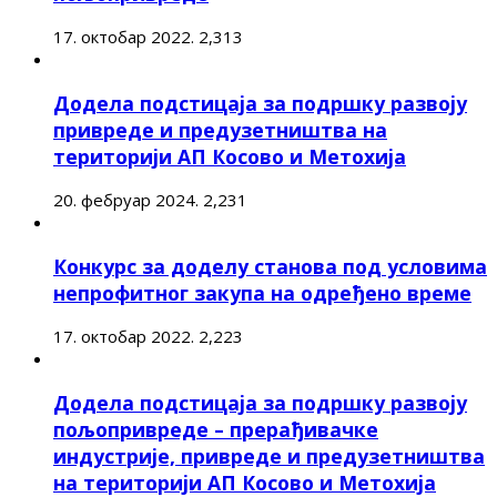
17. октобар 2022.
2,313
Додела подстицаја за подршку развоју
привреде и предузетништва на
територији АП Косово и Метохија
20. фебруар 2024.
2,231
Конкурс за доделу станова под условима
непрофитног закупа на одређено време
17. октобар 2022.
2,223
Додела подстицаја за подршку развоју
пољопривреде – прерађивачке
индустрије, привреде и предузетништва
на територији АП Косово и Метохија