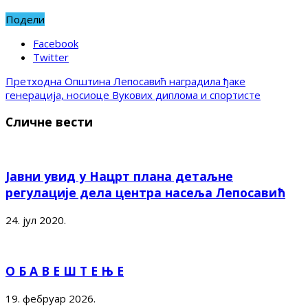
Подели
Facebook
Twitter
Претходна
Општина Лепосавић наградила ђаке
генерација, носиоце Вукових диплома и спортисте
Сличне вести
Јавни увид у Нацрт плана детаљне
регулације дела центра насеља Лепосавић
24. јул 2020.
О Б А В Е Ш Т Е Њ Е
19. фебруар 2026.