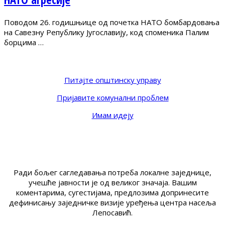
Поводом 26. годишњице од почетка НАТО бомбардовања
на Савезну Републику Југославију, код споменика Палим
борцима …
Питајте општинску управу
Пријавите комунални проблем
Имам идеју
Ради бољег сагледавања потреба локалне заједнице,
учешће јавности је од великог значаја. Вашим
коментарима, сугестијама, предлозима допринесите
дефинисању заједничке визије уређења центра насеља
Лепосавић.