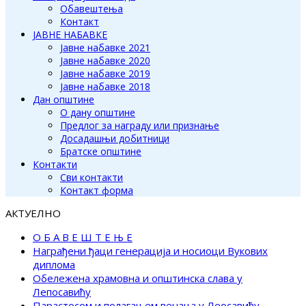
Обавештења
Контакт
ЈАВНЕ НАБАВКЕ
Јавне набавке 2021
Јавне набавке 2020
Јавне набавке 2019
Јавне набавке 2018
Дан општине
О дану општине
Предлог за награду или признање
Досадашњи добитници
Братске општине
Контакти
Сви контакти
Контакт форма
АКТУЕЛНО
О Б А В Е Ш Т Е Њ Е
Награђени ђаци генерација и носиоци Вукових
диплома
Обележена храмовна и општинска слава у
Лепосавићу
Парастосом и полагањем венаца у Леосавићу