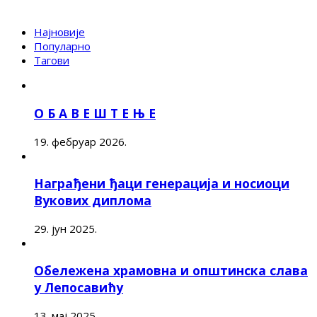
Најновије
Популарно
Тагови
О Б А В Е Ш Т Е Њ Е
19. фебруар 2026.
Награђени ђаци генерација и носиоци
Вукових диплома
29. јун 2025.
Обележена храмовна и општинска слава
у Лепосавићу
13. мај 2025.