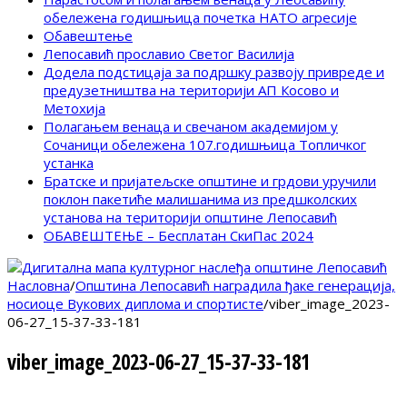
обележена годишњица почетка НАТО агресије
Обавештење
Лепосавић прославио Светог Василија
Додела подстицаја за подршку развоју привреде и
предузетништва на територији АП Косово и
Метохија
Полагањем венаца и свечаном академијом у
Сочаници обележена 107.годишњица Топличког
устанка
Братске и пријатељске општине и грдови уручили
поклон пакетиће малишанима из предшколских
установа на територији општине Лепосавић
ОБАВЕШТЕЊЕ – Бесплатан СкиПас 2024
Насловна
/
Општина Лепосавић наградила ђаке генерација,
носиоце Вукових диплома и спортисте
/
viber_image_2023-
06-27_15-37-33-181
viber_image_2023-06-27_15-37-33-181