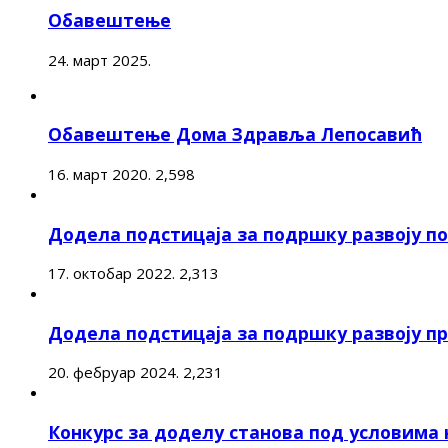
Обавештење
24. март 2025.
Обавештење Дома Здравља Лепосавић
16. март 2020.
2,598
Додела подстицаја за подршку развоју 
17. октобар 2022.
2,313
Додела подстицаја за подршку развоју п
20. фебруар 2024.
2,231
Конкурс за доделу станова под условима