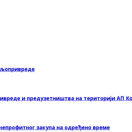
пољопривреде
ривреде и предузетништва на територији АП Ко
 непрофитног закупа на одређено време