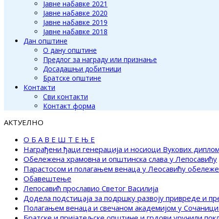
Јавне набавке 2021
Јавне набавке 2020
Јавне набавке 2019
Јавне набавке 2018
Дан општине
О дану општине
Предлог за награду или признање
Досадашњи добитници
Братске општине
Контакти
Сви контакти
Контакт форма
АКТУЕЛНО
О Б А В Е Ш Т Е Њ Е
Награђени ђаци генерација и носиоци Вукових дипло
Обележена храмовна и општинска слава у Лепосавићу
Парастосом и полагањем венаца у Леосавићу обележ
Обавештење
Лепосавић прославио Светог Василија
Додела подстицаја за подршку развоју привреде и п
Полагањем венаца и свечаном академијом у Сочаници
Братске и пријатељске општине и грдови уручили по