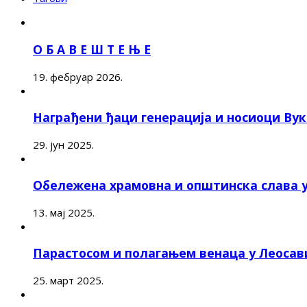
О Б А В Е Ш Т Е Њ Е
19. фебруар 2026.
Награђени ђаци генерација и носиоци Ву
29. јун 2025.
Обележена храмовна и општинска слава 
13. мај 2025.
Парастосом и полагањем венаца у Леоса
25. март 2025.