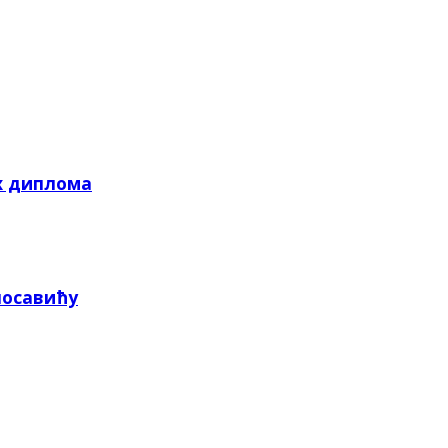
х диплома
посавићу