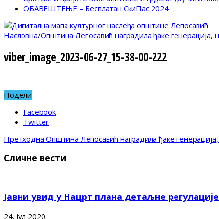
ОБАВЕШТЕЊЕ – Бесплатан СкиПас 2024
Насловна
/
Општина Лепосавић наградила ђаке генерација, 
viber_image_2023-06-27_15-38-00-222
Подели
Facebook
Twitter
Претходна
Општина Лепосавић наградила ђаке генерација,
Сличне вести
Јавни увид у Нацрт плана детаљне регулациј
24. јул 2020.