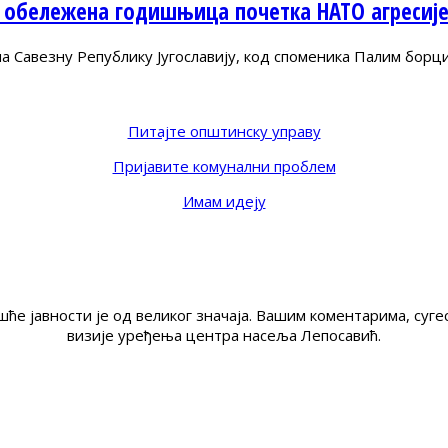
 обележена годишњица почетка НАТО агресиј
Савезну Републику Југославију, код споменика Палим борц
Питајте општинску управу
Пријавите комунални проблем
Имам идеју
ће јавности је од великог значаја. Вашим коментарима, су
визије уређења центра насеља Лепосавић.