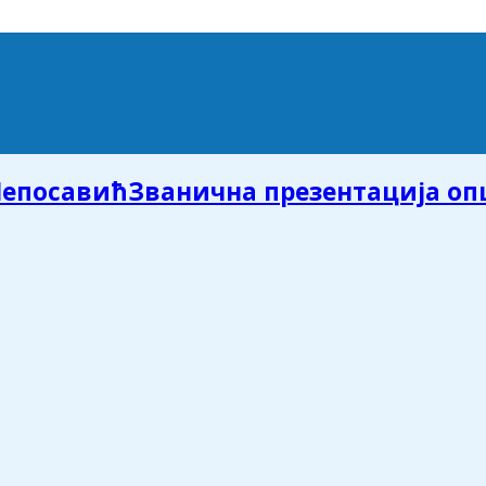
Званична презентација о