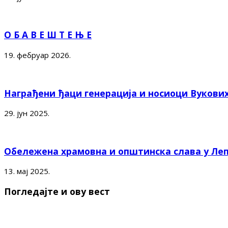
О Б А В Е Ш Т Е Њ Е
19. фебруар 2026.
Награђени ђаци генерација и носиоци Вукови
29. јун 2025.
Обележена храмовна и општинска слава у Ле
13. мај 2025.
Погледајте и ову вест