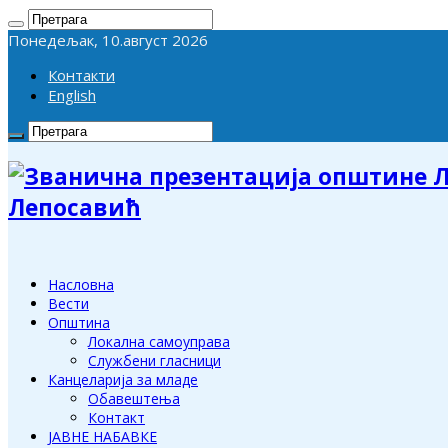
Понедељак, 10.август 2026
Контакти
English
Лепосавић
Насловна
Вести
Општина
Локална самоуправа
Службени гласници
Канцеларија за младе
Обавештења
Контакт
ЈАВНЕ НАБАВКЕ