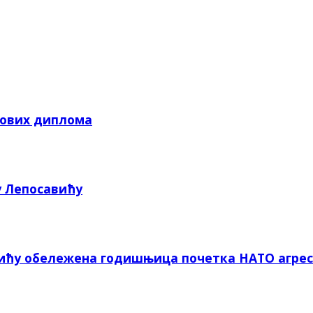
кових диплома
у Лепосавићу
вићу обележена годишњица почетка НАТО агрес