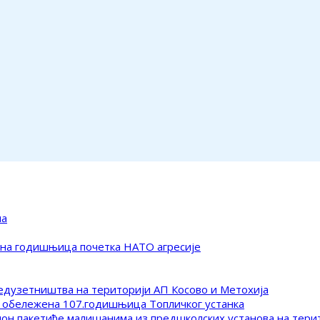
ма
ена годишњица почетка НАТО агресије
редузетништва на територији АП Косово и Метохија
 обележена 107.годишњица Топличког устанка
клон пакетиће малишанима из предшколских установа на тер