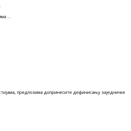
е
има …
гестијама, предлозима допринесите дефинисању заједничке