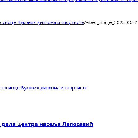
носиоце Вукових диплома и спортисте
/
viber_image_2023-06-2
 носиоце Вукових диплома и спортисте
е дела центра насеља Лепосавић