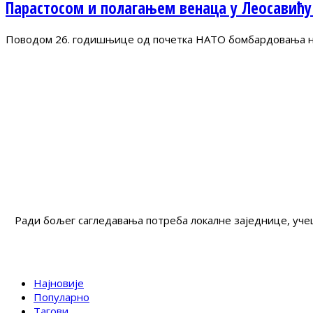
Парастосом и полагањем венаца у Леосавићу
Поводом 26. годишњице од почетка НАТО бомбардовања на 
Ради бољег сагледавања потреба локалне заједнице, учеш
Најновије
Популарно
Тагови