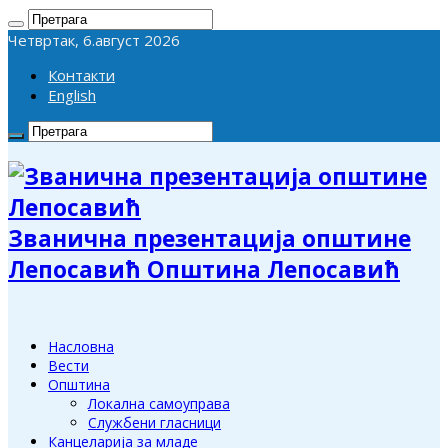
Четвртак, 6.август 2026
Контакти
English
Званична презентација општине
Лепосавић Општина Лепосавић
Насловна
Вести
Општина
Локална самоуправа
Службени гласници
Канцеларија за младе