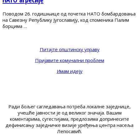
Поводом 26. годишњице од почетка НАТО бомбардовања
на Савезну Републику Југославију, код споменика Палим
борцима …
Питајте општинску управу
Пријавите комунални проблем
Имам идеју
Ради бољег сагледавања потреба локалне заједнице,
учешће јавности је од великог значаја. Вашим
коментарима, сугестијама, предлозима допринесите
дефинисању заједничке визије уређења центра насеља
Лепосавић.