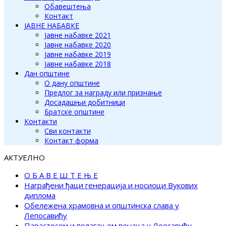
Обавештења
Контакт
ЈАВНЕ НАБАВКЕ
Јавне набавке 2021
Јавне набавке 2020
Јавне набавке 2019
Јавне набавке 2018
Дан општине
О дану општине
Предлог за награду или признање
Досадашњи добитници
Братске општине
Контакти
Сви контакти
Контакт форма
АКТУЕЛНО
О Б А В Е Ш Т Е Њ Е
Награђени ђаци генерација и носиоци Вукових
диплома
Обележена храмовна и општинска слава у
Лепосавићу
Парастосом и полагањем венаца у Леосавићу