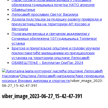
обележена годишњица почетка НАТО агресије
Обавештење
Лепосавић прославио Светог Василија
Додела подстицаја за подршку развоју привреде и
предузетништва на територији АП Косово и
Метохија
Полагањем венаца и свечаном академијом у
Сочаници обележена 107.годишњица Топличког
устанка
Братске и пријатељске општине и грдови уручили
поклон пакетиће малишанима из предшколских
установа на територији општине Лепосавић
ОБАВЕШТЕЊЕ – Бесплатан СкиПас 2024
Насловна
/
Општина Лепосавић наградила ђаке генерација,
носиоце Вукових диплома и спортисте
/
viber_image_2023-
06-27_15-42-47-391
viber_image_2023-06-27_15-42-47-391