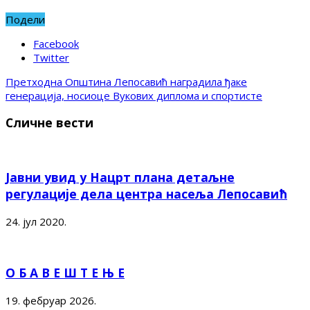
Подели
Facebook
Twitter
Претходна
Општина Лепосавић наградила ђаке
генерација, носиоце Вукових диплома и спортисте
Сличне вести
Јавни увид у Нацрт плана детаљне
регулације дела центра насеља Лепосавић
24. јул 2020.
О Б А В Е Ш Т Е Њ Е
19. фебруар 2026.