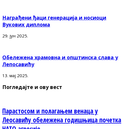
Награђени ђаци генерација и носиоци
Вукових диплома
29. јун 2025.
Обележена храмовна и општинска слава у
Лепосавићу
13. мај 2025.
Погледајте и ову вест
Парастосом и полагањем венаца у
Леосавићу обележена годишњица почетка
НАТО агресије