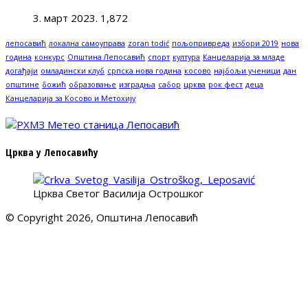
3. март 2023.
1,872
лепосавић
локална самоуправа
zoran todić
пољопривреда
избори 2019
нова
година
конкурс
Општина Лепосавић
спорт
култура
Канцеларија за младе
догађаји
омладински клуб
српска нова година
косово
најбољи ученици
дан
општине
божић
образовање
изградња
сабор
црква
рок фест
деца
Канцеларија за Косово и Метохију
Црква у Лепосавићу
Црква Светог Василија Острошког
© Copyright 2026, Општина Лепосавић