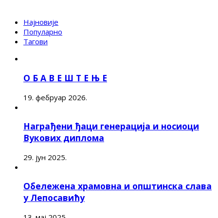
Најновије
Популарно
Тагови
О Б А В Е Ш Т Е Њ Е
19. фебруар 2026.
Награђени ђаци генерација и носиоци
Вукових диплома
29. јун 2025.
Обележена храмовна и општинска слава
у Лепосавићу
13. мај 2025.