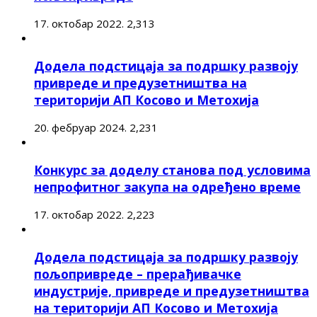
17. октобар 2022.
2,313
Додела подстицаја за подршку развоју
привреде и предузетништва на
територији АП Косово и Метохија
20. фебруар 2024.
2,231
Конкурс за доделу станова под условима
непрофитног закупа на одређено време
17. октобар 2022.
2,223
Додела подстицаја за подршку развоју
пољопривреде – прерађивачке
индустрије, привреде и предузетништва
на територији АП Косово и Метохија