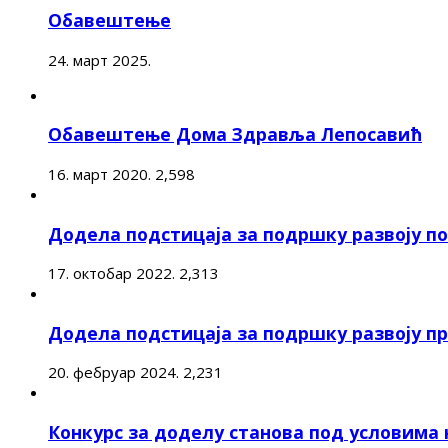
Обавештење
24. март 2025.
Обавештење Дома Здравља Лепосавић
16. март 2020.
2,598
Додела подстицаја за подршку развоју 
17. октобар 2022.
2,313
Додела подстицаја за подршку развоју п
20. фебруар 2024.
2,231
Конкурс за доделу станова под условима