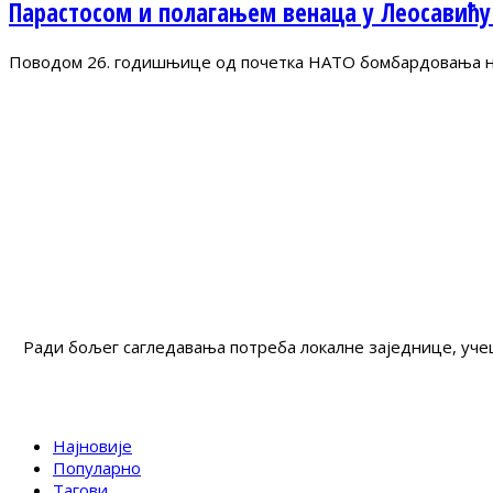
Парастосом и полагањем венаца у Леосавићу
Поводом 26. годишњице од почетка НАТО бомбардовања на 
Ради бољег сагледавања потреба локалне заједнице, учеш
Најновије
Популарно
Тагови