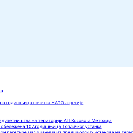
ма
ена годишњица почетка НАТО агресије
редузетништва на територији АП Косово и Метохија
 обележена 107.годишњица Топличког устанка
клон пакетиће малишанима из предшколских установа на тер