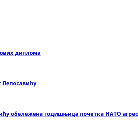
кових диплома
у Лепосавићу
вићу обележена годишњица почетка НАТО агрес