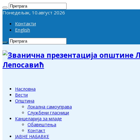
Понедељак, 10.август 2026
Контакти
English
Лепосавић
Насловна
Вести
Општина
Локална самоуправа
Службени гласници
Канцеларија за младе
Обавештења
Контакт
ЈАВНЕ НАБАВКЕ