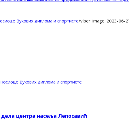
носиоце Вукових диплома и спортисте
/
viber_image_2023-06-2
 носиоце Вукових диплома и спортисте
е дела центра насеља Лепосавић