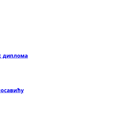
х диплома
посавићу