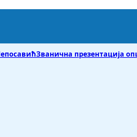
Званична презентација о