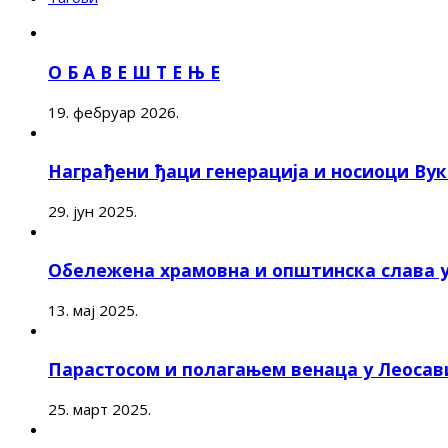
О Б А В Е Ш Т Е Њ Е
19. фебруар 2026.
Награђени ђаци генерација и носиоци Ву
29. јун 2025.
Обележена храмовна и општинска слава 
13. мај 2025.
Парастосом и полагањем венаца у Леоса
25. март 2025.