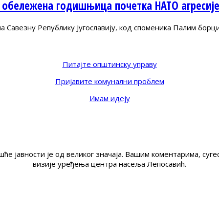
 обележена годишњица почетка НАТО агресиј
Савезну Републику Југославију, код споменика Палим борц
Питајте општинску управу
Пријавите комунални проблем
Имам идеју
ће јавности је од великог значаја. Вашим коментарима, су
визије уређења центра насеља Лепосавић.