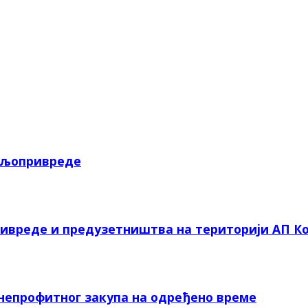
пољопривреде
ривреде и предузетништва на територији АП Ко
 непрофитног закупа на одређено време