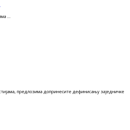
е
има …
гестијама, предлозима допринесите дефинисању заједничке