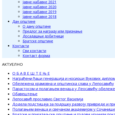
Јавне набавке 2021
Јавне набавке 2020
Јавне набавке 2019
Јавне набавке 2018
Дан општине
О дану општине
Предлог за награду или признање
Досадашњи добитници
Братске општине
Контакти
Сви контакти
Контакт форма
АКТУЕЛНО
О Б А В Е Ш Т Е Њ Е
Награђени ђаци генерација и носиоци Вукових дипло
Обележена храмовна и општинска слава у Лепосавићу
Парастосом и полагањем венаца у Леосавићу обележ
Обавештење
Лепосавић прославио Светог Василија
Додела подстицаја за подршку развоју привреде и п
Полагањем венаца и свечаном академијом у Сочаници
Братске и пријатељске општине и грдови уручили по