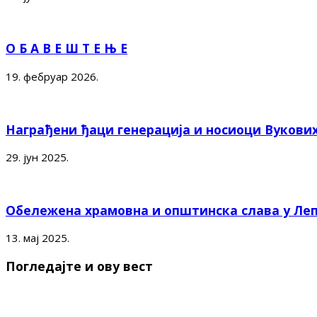
О Б А В Е Ш Т Е Њ Е
19. фебруар 2026.
Награђени ђаци генерација и носиоци Вукови
29. јун 2025.
Обележена храмовна и општинска слава у Ле
13. мај 2025.
Погледајте и ову вест