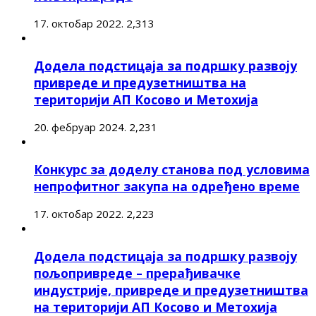
17. октобар 2022.
2,313
Додела подстицаја за подршку развоју
привреде и предузетништва на
територији АП Косово и Метохија
20. фебруар 2024.
2,231
Конкурс за доделу станова под условима
непрофитног закупа на одређено време
17. октобар 2022.
2,223
Додела подстицаја за подршку развоју
пољопривреде – прерађивачке
индустрије, привреде и предузетништва
на територији АП Косово и Метохија