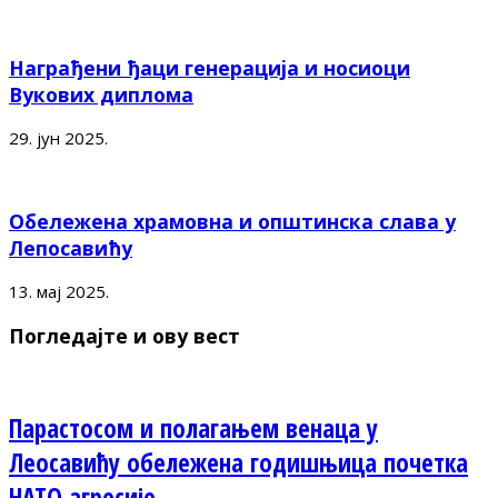
Награђени ђаци генерација и носиоци
Вукових диплома
29. јун 2025.
Обележена храмовна и општинска слава у
Лепосавићу
13. мај 2025.
Погледајте и ову вест
Парастосом и полагањем венаца у
Леосавићу обележена годишњица почетка
НАТО агресије