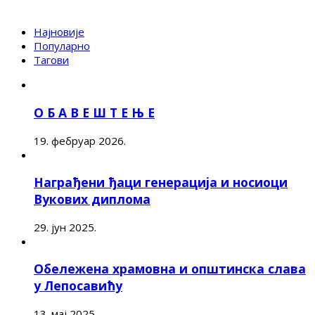
Најновије
Популарно
Тагови
О Б А В Е Ш Т Е Њ Е
19. фебруар 2026.
Награђени ђаци генерација и носиоци
Вукових диплома
29. јун 2025.
Обележена храмовна и општинска слава
у Лепосавићу
13. мај 2025.