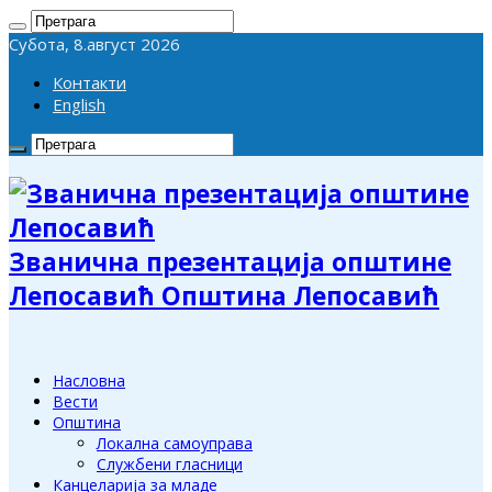
Субота, 8.август 2026
Контакти
English
Званична презентација општине
Лепосавић Општина Лепосавић
Насловна
Вести
Општина
Локална самоуправа
Службени гласници
Канцеларија за младе