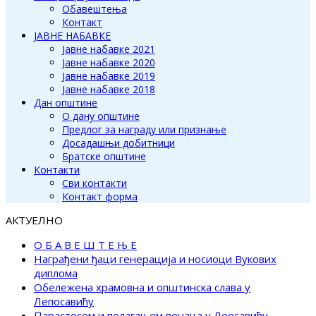
Обавештења
Контакт
ЈАВНЕ НАБАВКЕ
Јавне набавке 2021
Јавне набавке 2020
Јавне набавке 2019
Јавне набавке 2018
Дан општине
О дану општине
Предлог за награду или признање
Досадашњи добитници
Братске општине
Контакти
Сви контакти
Контакт форма
АКТУЕЛНО
О Б А В Е Ш Т Е Њ Е
Награђени ђаци генерација и носиоци Вукових
диплома
Обележена храмовна и општинска слава у
Лепосавићу
Парастосом и полагањем венаца у Леосавићу