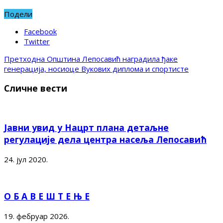
Подели
Facebook
Twitter
Претходна
Општина Лепосавић наградила ђаке
генерација, носиоце Вукових диплома и спортисте
Сличне вести
Јавни увид у Нацрт плана детаљне
регулације дела центра насеља Лепосавић
24. јул 2020.
О Б А В Е Ш Т Е Њ Е
19. фебруар 2026.