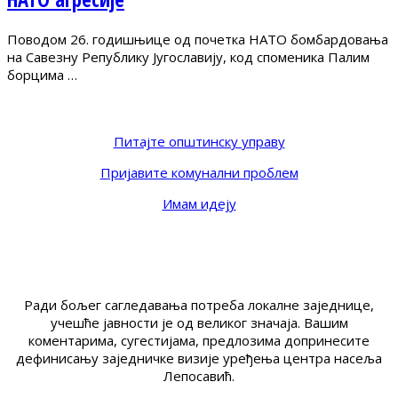
Поводом 26. годишњице од почетка НАТО бомбардовања
на Савезну Републику Југославију, код споменика Палим
борцима …
Питајте општинску управу
Пријавите комунални проблем
Имам идеју
Ради бољег сагледавања потреба локалне заједнице,
учешће јавности је од великог значаја. Вашим
коментарима, сугестијама, предлозима допринесите
дефинисању заједничке визије уређења центра насеља
Лепосавић.