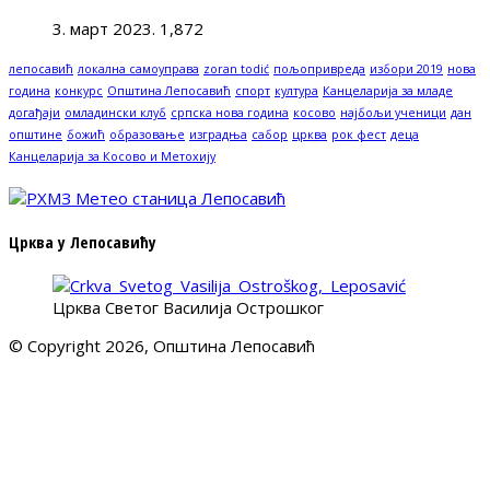
3. март 2023.
1,872
лепосавић
локална самоуправа
zoran todić
пољопривреда
избори 2019
нова
година
конкурс
Општина Лепосавић
спорт
култура
Канцеларија за младе
догађаји
омладински клуб
српска нова година
косово
најбољи ученици
дан
општине
божић
образовање
изградња
сабор
црква
рок фест
деца
Канцеларија за Косово и Метохију
Црква у Лепосавићу
Црква Светог Василија Острошког
© Copyright 2026, Општина Лепосавић