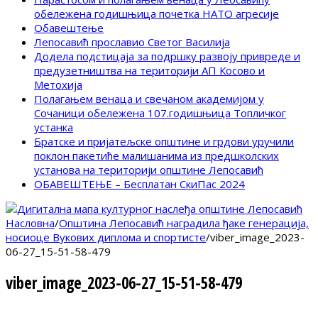
обележена годишњица почетка НАТО агресије
Обавештење
Лепосавић прославио Светог Василија
Додела подстицаја за подршку развоју привреде и
предузетништва на територији АП Косово и
Метохија
Полагањем венаца и свечаном академијом у
Сочаници обележена 107.годишњица Топличког
устанка
Братске и пријатељске општине и грдови уручили
поклон пакетиће малишанима из предшколских
установа на територији општине Лепосавић
ОБАВЕШТЕЊЕ – Бесплатан СкиПас 2024
Насловна
/
Општина Лепосавић наградила ђаке генерација,
носиоце Вукових диплома и спортисте
/
viber_image_2023-
06-27_15-51-58-479
viber_image_2023-06-27_15-51-58-479