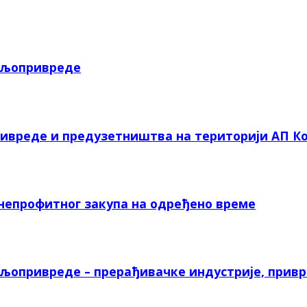
пољопривреде
ривреде и предузетништва на територији АП Ко
 непрофитног закупа на одређено време
ољопривреде – прерађивачке индустрије, прив