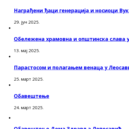
Награђени ђаци генерација и носиоци Ву
29. јун 2025.
Обележена храмовна и општинска слава 
13. мај 2025.
Парастосом и полагањем венаца у Леоса
25. март 2025.
Обавештење
24. март 2025.
Обавештење Дома Здравља Лепосавић