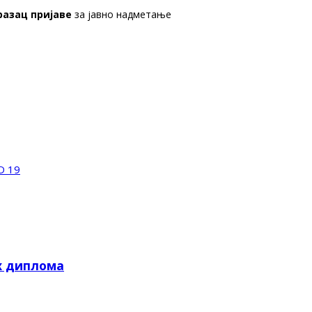
разац пријаве
за јавно надметање
D 19
х диплома