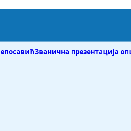
Званична презентација о