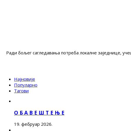
Ради бољег сагледавања потреба локалне заједнице, учеш
Најновије
Популарно
Тагови
О Б А В Е Ш Т Е Њ Е
19. фебруар 2026.