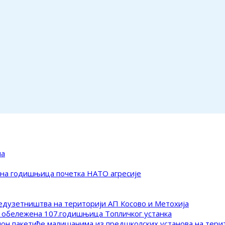
ма
ена годишњица почетка НАТО агресије
редузетништва на територији АП Косово и Метохија
 обележена 107.годишњица Топличког устанка
клон пакетиће малишанима из предшколских установа на тер