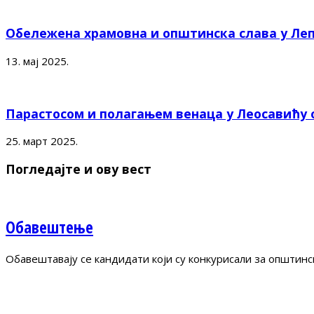
Обележена храмовна и општинска слава у Ле
13. мај 2025.
Парастосом и полагањем венаца у Леосавићу
25. март 2025.
Погледајте и ову вест
Обавештење
Обавештавају се кандидати који су конкурисали за општинс