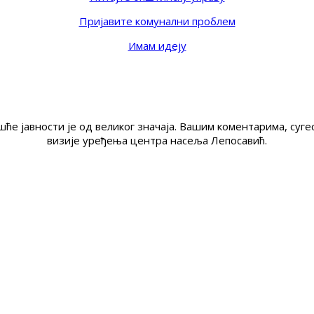
Пријавите комунални проблем
Имам идеју
ће јавности је од великог значаја. Вашим коментарима, су
визије уређења центра насеља Лепосавић.