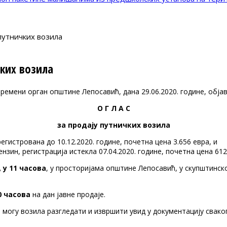
путничких возила
чких возила
ремени орган општине Лепосавић, дана 29.06.2020. године, обја
О Г Л А С
за продају путничких возила
егистрованa до 10.12.2020. године, почетна цена 3.656 евра, и
зин, регистрација истекла 07.04.2020. године, почетна цена 612
, у 11 часова
, у просторијама општине Лепосавић, у скупштинск
0 часова
на дан јавне продаје.
могу возила разгледати и извршити увид у документацију сваког