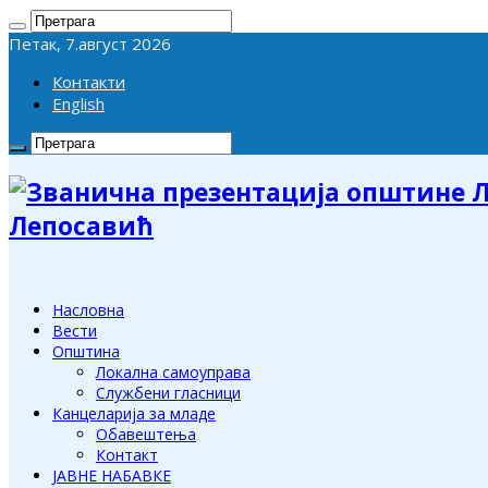
Петак, 7.август 2026
Контакти
English
Лепосавић
Насловна
Вести
Општина
Локална самоуправа
Службени гласници
Канцеларија за младе
Обавештења
Контакт
ЈАВНЕ НАБАВКЕ