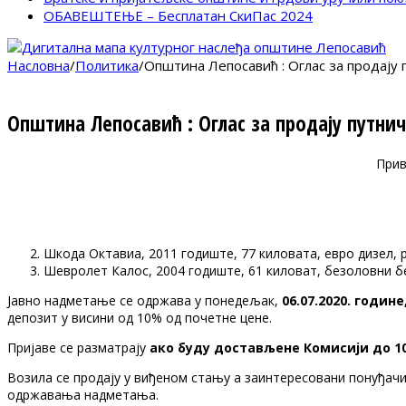
ОБАВЕШТЕЊЕ – Бесплатан СкиПас 2024
Насловна
/
Политика
/
Општина Лепосавић : Оглас за продају 
Општина Лепосавић : Оглас за продају путни
Прив
Шкода Октавиа, 2011 годиште, 77 киловата, евро дизел, р
Шевролет Калос, 2004 годиште, 61 киловат, безоловни бен
Јавно надметање се одржава у понедељак,
06.07.2020. године
депозит у висини од 10% од почетне цене.
Пријаве се разматрају
ако буду достављене Комисији до
1
Возила се продају у виђеном стању а заинтересовани понуђачи 
одржавања надметања.