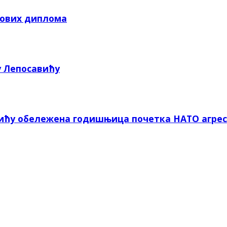
кових диплома
у Лепосавићу
вићу обележена годишњица почетка НАТО агрес