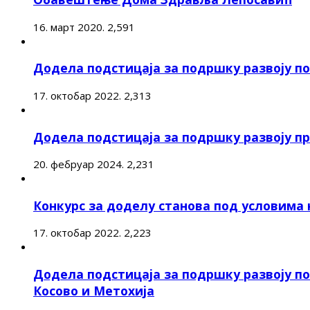
16. март 2020.
2,591
Додела подстицаја за подршку развоју 
17. октобар 2022.
2,313
Додела подстицаја за подршку развоју п
20. фебруар 2024.
2,231
Конкурс за доделу станова под условима
17. октобар 2022.
2,223
Додела подстицаја за подршку развоју п
Косово и Метохија