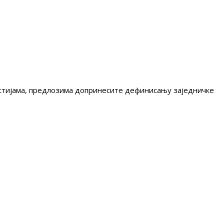
гестијама, предлозима допринесите дефинисању заједничке