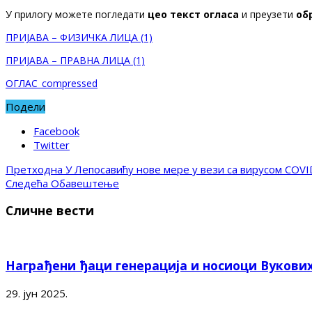
У прилогу можете поглeдати
цео текст огласа
и преузети
об
ПРИЈАВА – ФИЗИЧКА ЛИЦА (1)
ПРИЈАВА – ПРАВНА ЛИЦА (1)
ОГЛАС_compressed
Подели
Facebook
Twitter
Претходна
У Лепосавићу нове мере у вези са вирусом COVI
Следећа
Обавештење
Сличне вести
Награђени ђаци генерација и носиоци Вукови
29. јун 2025.