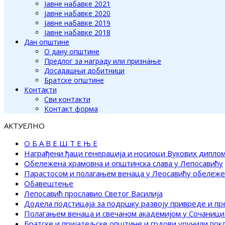
Јавне набавке 2021
Јавне набавке 2020
Јавне набавке 2019
Јавне набавке 2018
Дан општине
О дану општине
Предлог за награду или признање
Досадашњи добитници
Братске општине
Контакти
Сви контакти
Контакт форма
АКТУЕЛНО
О Б А В Е Ш Т Е Њ Е
Награђени ђаци генерација и носиоци Вукових дипло
Обележена храмовна и општинска слава у Лепосавићу
Парастосом и полагањем венаца у Леосавићу обележ
Обавештење
Лепосавић прославио Светог Василија
Додела подстицаја за подршку развоју привреде и п
Полагањем венаца и свечаном академијом у Сочаници
Братске и пријатељске општине и грдови уручили по