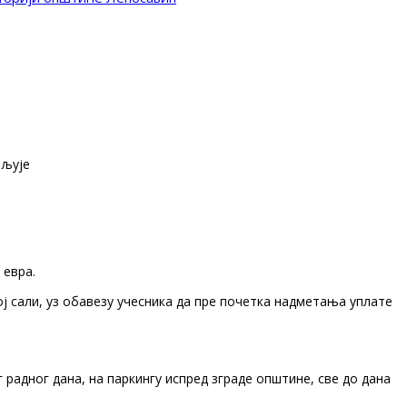
вљује
 евра.
ој сали, уз обавезу учесника да пре почетка надметања уплате
 радног дана, на паркингу испред зграде општине, све до дана