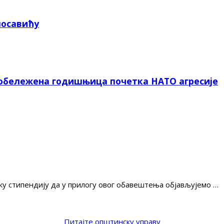
посавићу
 обележена годишњица почетка НАТО агресије
ку стипендију да у прилогу овог обавештења објављујемо …
Питајте општинску управу