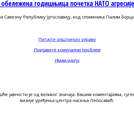
 обележена годишњица почетка НАТО агресиј
Савезну Републику Југославију, код споменика Палим борц
Питајте општинску управу
Пријавите комунални проблем
Имам идеју
ће јавности је од великог значаја. Вашим коментарима, су
визије уређења центра насеља Лепосавић.