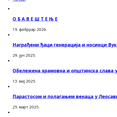
О Б А В Е Ш Т Е Њ Е
19. фебруар 2026.
Награђени ђаци генерација и носиоци Ву
29. јун 2025.
Обележена храмовна и општинска слава 
13. мај 2025.
Парастосом и полагањем венаца у Леоса
25. март 2025.