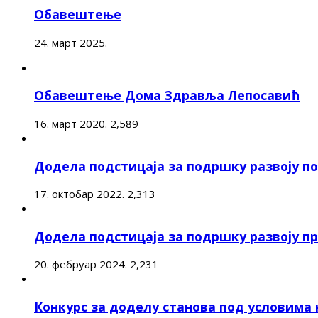
Обавештење
24. март 2025.
Обавештење Дома Здравља Лепосавић
16. март 2020.
2,589
Додела подстицаја за подршку развоју 
17. октобар 2022.
2,313
Додела подстицаја за подршку развоју п
20. фебруар 2024.
2,231
Конкурс за доделу станова под условима