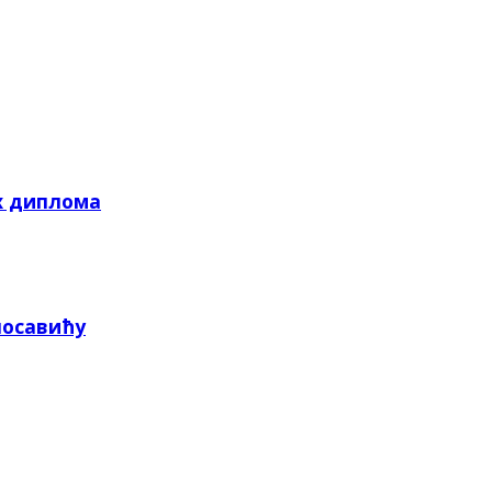
х диплома
посавићу