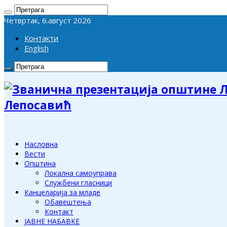
Четвртак, 6.август 2026
Контакти
English
Лепосавић
Насловна
Вести
Општина
Локална самоуправа
Службени гласници
Канцеларија за младе
Обавештења
Контакт
ЈАВНЕ НАБАВКЕ