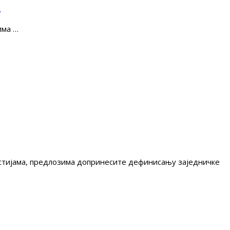
е
има …
гестијама, предлозима допринесите дефинисању заједничке