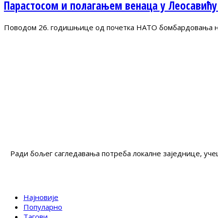
Парастосом и полагањем венаца у Леосавићу
Поводом 26. годишњице од почетка НАТО бомбардовања на 
Ради бољег сагледавања потреба локалне заједнице, учеш
Најновије
Популарно
Тагови