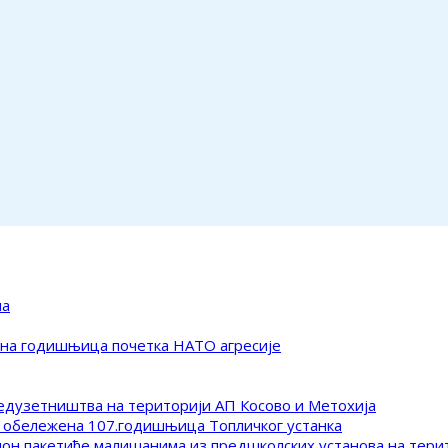
ма
ена годишњица почетка НАТО агресије
редузетништва на територији АП Косово и Метохија
 обележена 107.годишњица Топличког устанка
клон пакетиће малишанима из предшколских установа на тер