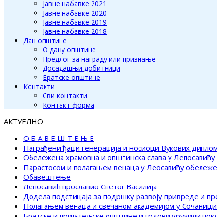
Јавне набавке 2021
Јавне набавке 2020
Јавне набавке 2019
Јавне набавке 2018
Дан општине
О дану општине
Предлог за награду или признање
Досадашњи добитници
Братске општине
Контакти
Сви контакти
Контакт форма
АКТУЕЛНО
О Б А В Е Ш Т Е Њ Е
Награђени ђаци генерација и носиоци Вукових дипло
Обележена храмовна и општинска слава у Лепосавићу
Парастосом и полагањем венаца у Леосавићу обележ
Обавештење
Лепосавић прославио Светог Василија
Додела подстицаја за подршку развоју привреде и п
Полагањем венаца и свечаном академијом у Сочаници
Братске и пријатељске општине и грдови уручили по