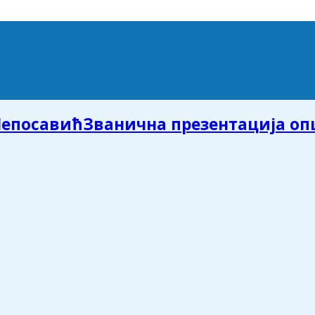
Званична презентација о