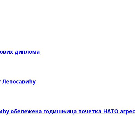
кових диплома
у Лепосавићу
вићу обележена годишњица почетка НАТО агрес