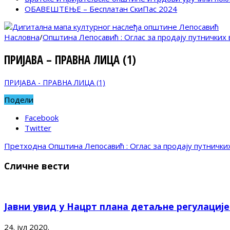
ОБАВЕШТЕЊЕ – Бесплатан СкиПас 2024
Насловна
/
Општина Лепосавић : Оглас за продају путничких
ПРИЈАВА – ПРАВНА ЛИЦА (1)
ПРИЈАВА - ПРАВНА ЛИЦА (1)
Подели
Facebook
Twitter
Претходна
Општина Лепосавић : Оглас за продају путнички
Сличне вести
Јавни увид у Нацрт плана детаљне регулациј
24. јул 2020.