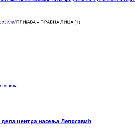
 возила
/
ПРИЈАВА – ПРАВНА ЛИЦА (1)
х возила
е дела центра насеља Лепосавић