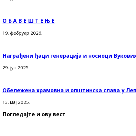
О Б А В Е Ш Т Е Њ Е
19. фебруар 2026.
Награђени ђаци генерација и носиоци Вукови
29. јун 2025.
Обележена храмовна и општинска слава у Ле
13. мај 2025.
Погледајте и ову вест