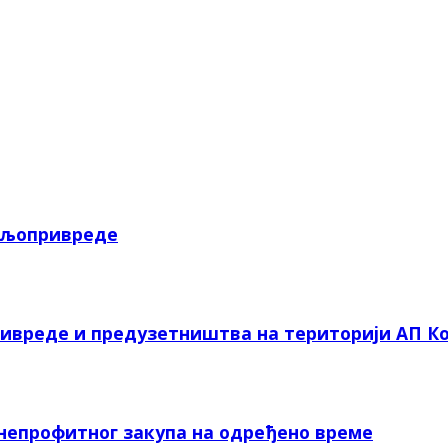
пољопривреде
ривреде и предузетништва на територији АП Ко
 непрофитног закупа на одређено време