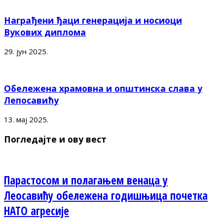
Награђени ђаци генерација и носиоци
Вукових диплома
29. јун 2025.
Обележена храмовна и општинска слава у
Лепосавићу
13. мај 2025.
Погледајте и ову вест
Парастосом и полагањем венаца у
Леосавићу обележена годишњица почетка
НАТО агресије