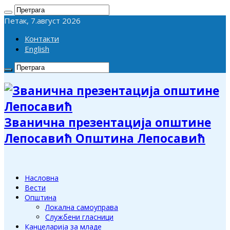
Петак, 7.август 2026
Контакти
English
Званична презентација општине
Лепосавић Општина Лепосавић
Насловна
Вести
Општина
Локална самоуправа
Службени гласници
Канцеларија за младе