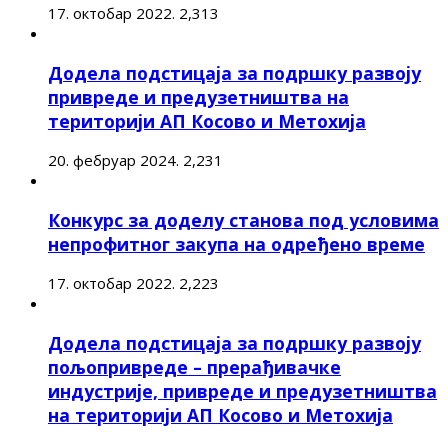
17. октобар 2022.
2,313
Додела подстицаја за подршку развоју
привреде и предузетништва на
територији АП Косово и Метохија
20. фебруар 2024.
2,231
Конкурс за доделу станова под условима
непрофитног закупа на одређено време
17. октобар 2022.
2,223
Додела подстицаја за подршку развоју
пољопривреде – прерађивачке
индустрије, привреде и предузетништва
на територији АП Косово и Метохија