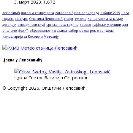
3. март 2023.
1,872
лепосавић
локална самоуправа
zoran todić
пољопривреда
избори 2019
нова
година
конкурс
Општина Лепосавић
спорт
култура
Канцеларија за младе
догађаји
омладински клуб
српска нова година
косово
најбољи ученици
дан
општине
божић
образовање
изградња
сабор
црква
рок фест
деца
Канцеларија за Косово и Метохију
Црква у Лепосавићу
Црква Светог Василија Острошког
© Copyright 2026, Општина Лепосавић