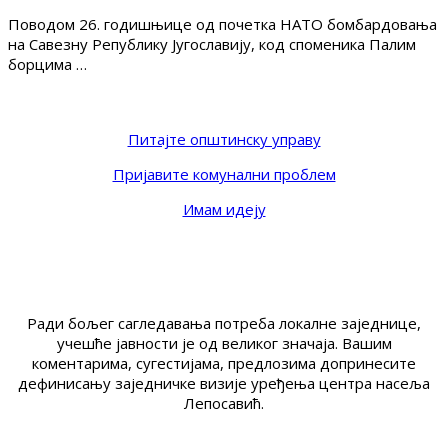
Поводом 26. годишњице од почетка НАТО бомбардовања
на Савезну Републику Југославију, код споменика Палим
борцима …
Питајте општинску управу
Пријавите комунални проблем
Имам идеју
Ради бољег сагледавања потреба локалне заједнице,
учешће јавности је од великог значаја. Вашим
коментарима, сугестијама, предлозима допринесите
дефинисању заједничке визије уређења центра насеља
Лепосавић.