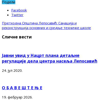
Подели
Facebook
Twitter
Претходна
Општина Лепосавић: Санација и
реконструкција основних и средње техничке школе
Сличне вести
Јавни увид у Нацрт плана детаљне
регулације дела центра насеља Лепосавић
24. јул 2020.
О Б А В Е Ш Т Е Њ Е
19. фебруар 2026.