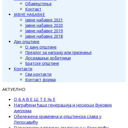
Обавештења
Контакт
ЈАВНЕ НАБАВКЕ
Јавне набавке 2021
Јавне набавке 2020
Јавне набавке 2019
Јавне набавке 2018
Дан општине
О дану општине
Предлог за награду или признање
Досадашњи добитници
Братске општине
Контакти
Сви контакти
Контакт форма
АКТУЕЛНО
О Б А В Е Ш Т Е Њ Е
Награђени ђаци генерација и носиоци Вукових
диплома
Обележена храмовна и општинска слава у
Лепосавићу
Парастосом и полагањем венаца у Леосавићу