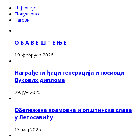
Најновије
Популарно
Тагови
О Б А В Е Ш Т Е Њ Е
19. фебруар 2026.
Награђени ђаци генерација и носиоци
Вукових диплома
29. јун 2025.
Обележена храмовна и општинска слава
у Лепосавићу
13. мај 2025.