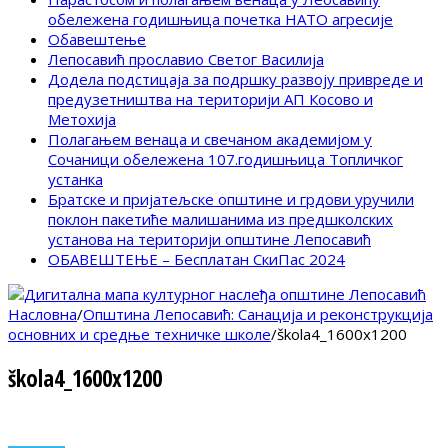
обележена годишњица почетка НАТО агресије
Обавештење
Лепосавић прославио Светог Василија
Додела подстицаја за подршку развоју привреде и
предузетништва на територији АП Косово и
Метохија
Полагањем венаца и свечаном академијом у
Сочаници обележена 107.годишњица Топличког
устанка
Братске и пријатељске општине и грдови уручили
поклон пакетиће малишанима из предшколских
установа на територији општине Лепосавић
ОБАВЕШТЕЊЕ – Бесплатан СкиПас 2024
Насловна
/
Општина Лепосавић: Санација и реконструкција
основних и средње техничке школе
/
škola4_1600x1200
škola4_1600x1200