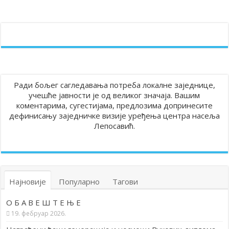
Ради бољег сагледавања потреба локалне заједнице,
учешће јавности је од великог значаја. Вашим
коментарима, сугестијама, предлозима допринесите
дефинисању заједничке визије уређења центра насеља
Лепосавић.
Најновије
Популарно
Тагови
О Б А В Е Ш Т Е Њ Е
19. фебруар 2026.