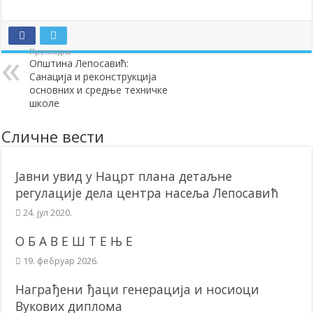
Претходна
Општина Лепосавић:
Санација и реконструкција
основних и средње техничке
школе
Сличне вести
Јавни увид у Нацрт плана детаљне
регулације дела центра насеља Лепосавић
24. јул 2020.
О Б А В Е Ш Т Е Њ Е
19. фебруар 2026.
Награђени ђаци генерација и носиоци
Вукових диплома