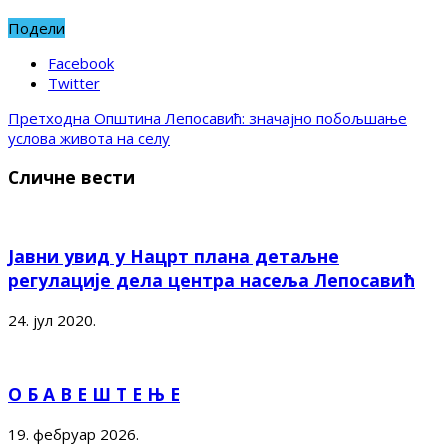
Подели
Facebook
Twitter
Претходна
Општина Лепосавић: значајно побољшање
услова живота на селу
Сличне вести
Јавни увид у Нацрт плана детаљне
регулације дела центра насеља Лепосавић
24. јул 2020.
О Б А В Е Ш Т Е Њ Е
19. фебруар 2026.