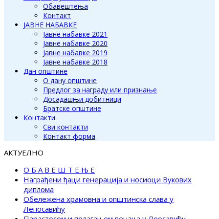
Обавештења
Контакт
ЈАВНЕ НАБАВКЕ
Јавне набавке 2021
Јавне набавке 2020
Јавне набавке 2019
Јавне набавке 2018
Дан општине
О дану општине
Предлог за награду или признање
Досадашњи добитници
Братске општине
Контакти
Сви контакти
Контакт форма
АКТУЕЛНО
О Б А В Е Ш Т Е Њ Е
Награђени ђаци генерација и носиоци Вукових
диплома
Обележена храмовна и општинска слава у
Лепосавићу
Парастосом и полагањем венаца у Леосавићу