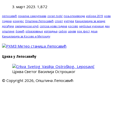
3. март 2023.
1,872
лепосавић
локална самоуправа
zoran todić
пољопривреда
избори 2019
нова
година
конкурс
Општина Лепосавић
спорт
култура
Канцеларија за младе
догађаји
омладински клуб
српска нова година
косово
најбољи ученици
дан
општине
божић
образовање
изградња
сабор
црква
рок фест
деца
Канцеларија за Косово и Метохију
Црква у Лепосавићу
Црква Светог Василија Острошког
© Copyright 2026, Општина Лепосавић