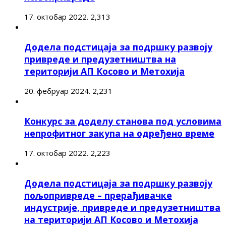
17. октобар 2022.
2,313
Додела подстицаја за подршку развоју
привреде и предузетништва на
територији АП Косово и Метохија
20. фебруар 2024.
2,231
Конкурс за доделу станова под условима
непрофитног закупа на одређено време
17. октобар 2022.
2,223
Додела подстицаја за подршку развоју
пољопривреде – прерађивачке
индустрије, привреде и предузетништва
на територији АП Косово и Метохија