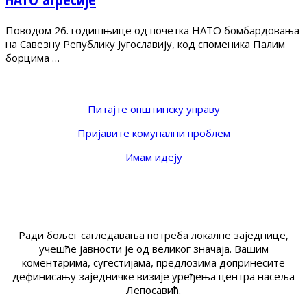
Поводом 26. годишњице од почетка НАТО бомбардовања
на Савезну Републику Југославију, код споменика Палим
борцима …
Питајте општинску управу
Пријавите комунални проблем
Имам идеју
Ради бољег сагледавања потреба локалне заједнице,
учешће јавности је од великог значаја. Вашим
коментарима, сугестијама, предлозима допринесите
дефинисању заједничке визије уређења центра насеља
Лепосавић.