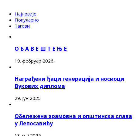
Најновије
Популарно
Тагови
О Б А В Е Ш Т Е Њ Е
19. фебруар 2026.
Награђени ђаци генерација и носиоци
Вукових диплома
29. јун 2025.
Обележена храмовна и општинска слава
у Лепосавићу
13. мај 2025.