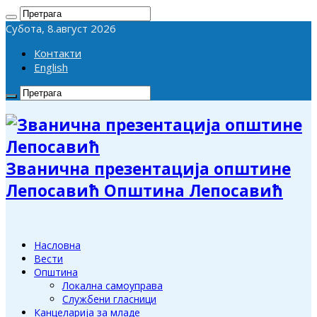
Субота, 8.август 2026
Контакти
English
Званична презентација општине
Лепосавић Општина Лепосавић
Насловна
Вести
Општина
Локална самоуправа
Службени гласници
Канцеларија за младе