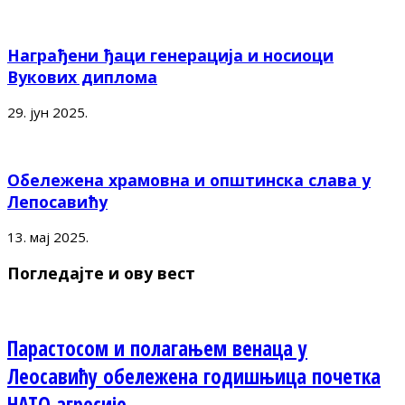
Награђени ђаци генерација и носиоци
Вукових диплома
29. јун 2025.
Обележена храмовна и општинска слава у
Лепосавићу
13. мај 2025.
Погледајте и ову вест
Парастосом и полагањем венаца у
Леосавићу обележена годишњица почетка
НАТО агресије