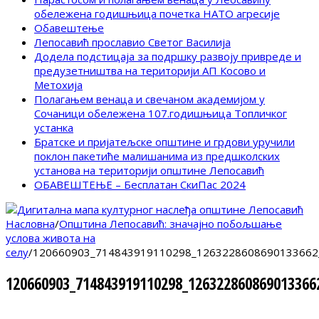
обележена годишњица почетка НАТО агресије
Обавештење
Лепосавић прославио Светог Василија
Додела подстицаја за подршку развоју привреде и
предузетништва на територији АП Косово и
Метохија
Полагањем венаца и свечаном академијом у
Сочаници обележена 107.годишњица Топличког
устанка
Братске и пријатељске општине и грдови уручили
поклон пакетиће малишанима из предшколских
установа на територији општине Лепосавић
ОБАВЕШТЕЊЕ – Бесплатан СкиПас 2024
Насловна
/
Општина Лепосавић: значајно побољшање
услова живота на
селу
/
120660903_714843919110298_1263228608690133662
120660903_714843919110298_126322860869013366