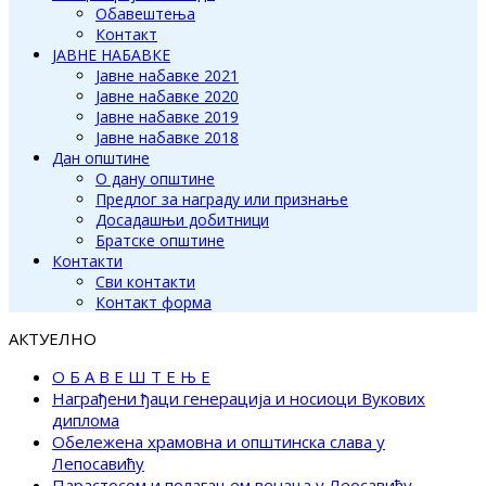
Обавештења
Контакт
ЈАВНЕ НАБАВКЕ
Јавне набавке 2021
Јавне набавке 2020
Јавне набавке 2019
Јавне набавке 2018
Дан општине
О дану општине
Предлог за награду или признање
Досадашњи добитници
Братске општине
Контакти
Сви контакти
Контакт форма
АКТУЕЛНО
О Б А В Е Ш Т Е Њ Е
Награђени ђаци генерација и носиоци Вукових
диплома
Обележена храмовна и општинска слава у
Лепосавићу
Парастосом и полагањем венаца у Леосавићу