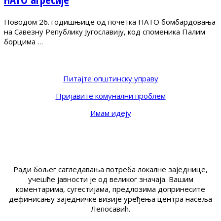
Поводом 26. годишњице од почетка НАТО бомбардовања
на Савезну Републику Југославију, код споменика Палим
борцима …
Питајте општинску управу
Пријавите комунални проблем
Имам идеју
Ради бољег сагледавања потреба локалне заједнице,
учешће јавности је од великог значаја. Вашим
коментарима, сугестијама, предлозима допринесите
дефинисању заједничке визије уређења центра насеља
Лепосавић.