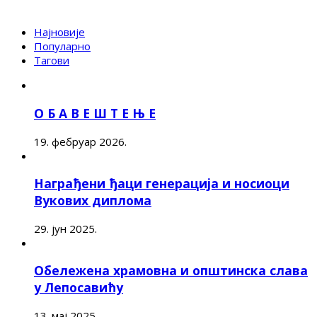
Најновије
Популарно
Тагови
О Б А В Е Ш Т Е Њ Е
19. фебруар 2026.
Награђени ђаци генерација и носиоци
Вукових диплома
29. јун 2025.
Обележена храмовна и општинска слава
у Лепосавићу
13. мај 2025.