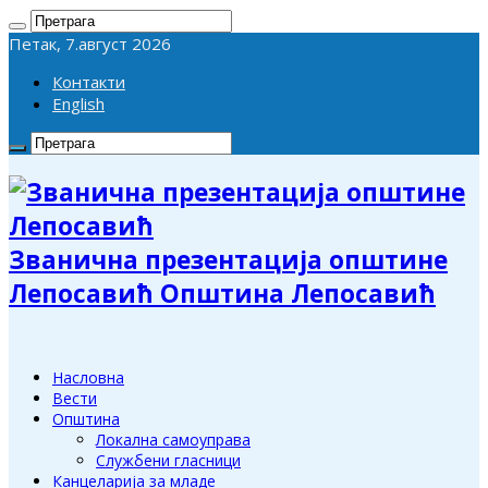
Петак, 7.август 2026
Контакти
English
Званична презентација општине
Лепосавић Општина Лепосавић
Насловна
Вести
Општина
Локална самоуправа
Службени гласници
Канцеларија за младе