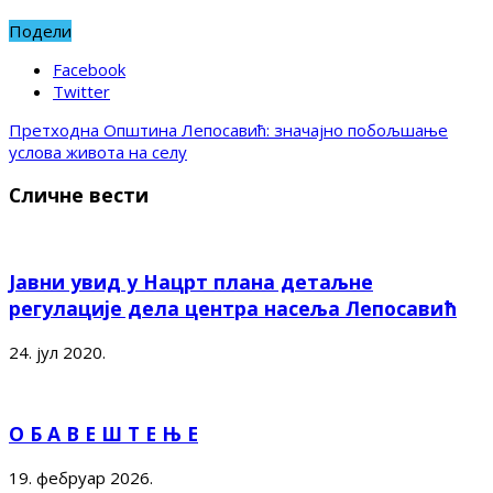
Подели
Facebook
Twitter
Претходна
Општина Лепосавић: значајно побољшање
услова живота на селу
Сличне вести
Јавни увид у Нацрт плана детаљне
регулације дела центра насеља Лепосавић
24. јул 2020.
О Б А В Е Ш Т Е Њ Е
19. фебруар 2026.