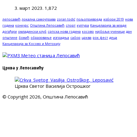
3. март 2023.
1,872
лепосавић
локална самоуправа
zoran todić
пољопривреда
избори 2019
нова
година
конкурс
Општина Лепосавић
спорт
култура
Канцеларија за младе
догађаји
омладински клуб
српска нова година
косово
најбољи ученици
дан
општине
божић
образовање
изградња
сабор
црква
рок фест
деца
Канцеларија за Косово и Метохију
Црква у Лепосавићу
Црква Светог Василија Острошког
© Copyright 2026, Општина Лепосавић