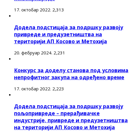
17. октобар 2022.
2,313
Додела подстицаја за подршку развоју
привреде и предузетништва на
територији АП Косово и Метохија
20. фебруар 2024.
2,231
Конкурс за доделу станова под условима
непрофитног закупа на одређено време
17. октобар 2022.
2,223
Додела подстицаја за подршку развоју
пољопривреде – прерађивачке
индустрије, привреде и предузетништва
на територији АП Косово и Метохија