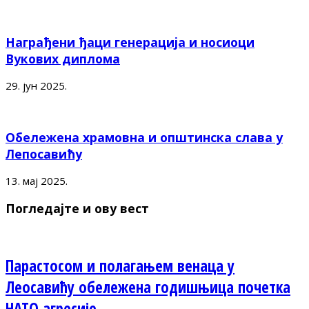
Награђени ђаци генерација и носиоци
Вукових диплома
29. јун 2025.
Обележена храмовна и општинска слава у
Лепосавићу
13. мај 2025.
Погледајте и ову вест
Парастосом и полагањем венаца у
Леосавићу обележена годишњица почетка
НАТО агресије