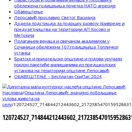
обележена годишњица почетка НАТО агресије
Обавештење
Лепосавић прославио Светог Василија
Додела подстицаја за подршку развоју привреде и
предузетништва на територији АП Косово и
Метохија
Полагањем венаца и свечаном академијом у
Сочаници обележена 107.годишњица Топличког
устанка
Братске и пријатељске општине и грдови уручили
поклон пакетиће малишанима из предшколских
установа на територији општине Лепосавић
ОБАВЕШТЕЊЕ – Бесплатан СкиПас 2024
Насловна
/
Општина Лепосавић: значајно побољшање
услова живота на
селу
/
120724527_714844212443602_2172385470159528631
120724527_714844212443602_217238547015952863