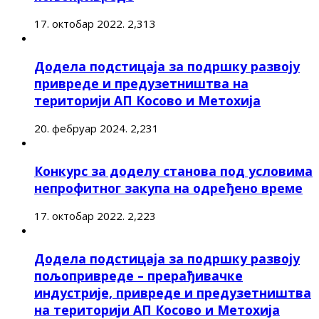
17. октобар 2022.
2,313
Додела подстицаја за подршку развоју
привреде и предузетништва на
територији АП Косово и Метохија
20. фебруар 2024.
2,231
Конкурс за доделу станова под условима
непрофитног закупа на одређено време
17. октобар 2022.
2,223
Додела подстицаја за подршку развоју
пољопривреде – прерађивачке
индустрије, привреде и предузетништва
на територији АП Косово и Метохија