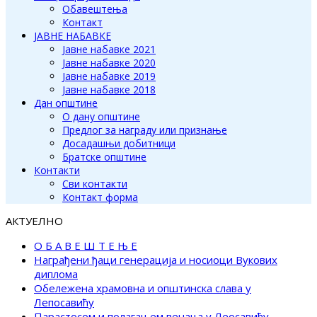
Обавештења
Контакт
ЈАВНЕ НАБАВКЕ
Јавне набавке 2021
Јавне набавке 2020
Јавне набавке 2019
Јавне набавке 2018
Дан општине
О дану општине
Предлог за награду или признање
Досадашњи добитници
Братске општине
Контакти
Сви контакти
Контакт форма
АКТУЕЛНО
О Б А В Е Ш Т Е Њ Е
Награђени ђаци генерација и носиоци Вукових
диплома
Обележена храмовна и општинска слава у
Лепосавићу
Парастосом и полагањем венаца у Леосавићу