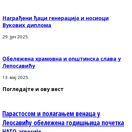
Награђени ђаци генерација и носиоци
Вукових диплома
29. јун 2025.
Обележена храмовна и општинска слава у
Лепосавићу
13. мај 2025.
Погледајте и ову вест
Парастосом и полагањем венаца у
Леосавићу обележена годишњица почетка
НАТО агресије