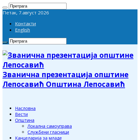
Петак, 7.август 2026
Контакти
English
Званична презентација општине
Лепосавић Општина Лепосавић
Насловна
Вести
Општина
Локална самоуправа
Службени гласници
Канцеларија за младе