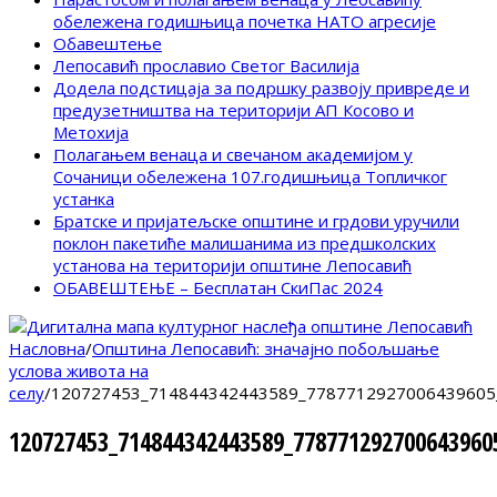
обележена годишњица почетка НАТО агресије
Обавештење
Лепосавић прославио Светог Василија
Додела подстицаја за подршку развоју привреде и
предузетништва на територији АП Косово и
Метохија
Полагањем венаца и свечаном академијом у
Сочаници обележена 107.годишњица Топличког
устанка
Братске и пријатељске општине и грдови уручили
поклон пакетиће малишанима из предшколских
установа на територији општине Лепосавић
ОБАВЕШТЕЊЕ – Бесплатан СкиПас 2024
Насловна
/
Општина Лепосавић: значајно побољшање
услова живота на
селу
/
120727453_714844342443589_7787712927006439605
120727453_714844342443589_778771292700643960