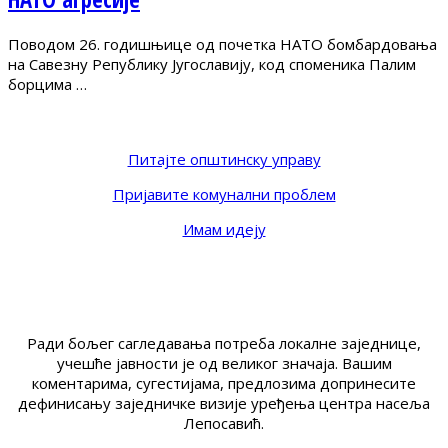
Поводом 26. годишњице од почетка НАТО бомбардовања
на Савезну Републику Југославију, код споменика Палим
борцима …
Питајте општинску управу
Пријавите комунални проблем
Имам идеју
Ради бољег сагледавања потреба локалне заједнице,
учешће јавности је од великог значаја. Вашим
коментарима, сугестијама, предлозима допринесите
дефинисању заједничке визије уређења центра насеља
Лепосавић.