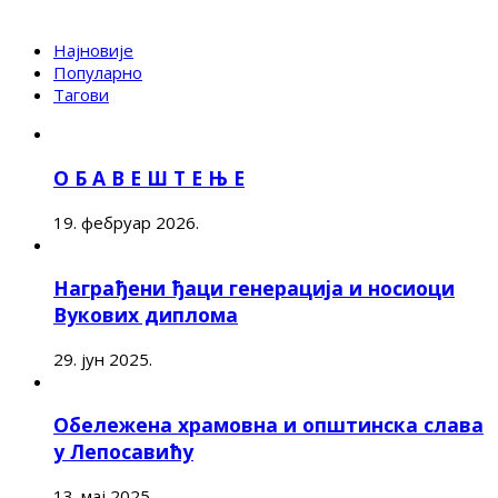
Најновије
Популарно
Тагови
О Б А В Е Ш Т Е Њ Е
19. фебруар 2026.
Награђени ђаци генерација и носиоци
Вукових диплома
29. јун 2025.
Обележена храмовна и општинска слава
у Лепосавићу
13. мај 2025.