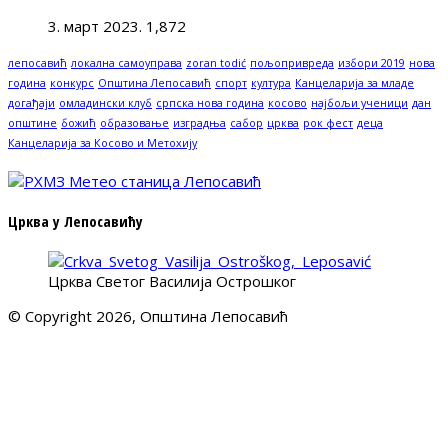
3. март 2023.
1,872
лепосавић
локална самоуправа
zoran todić
пољопривреда
избори 2019
нова
година
конкурс
Општина Лепосавић
спорт
култура
Канцеларија за младе
догађаји
омладински клуб
српска нова година
косово
најбољи ученици
дан
општине
божић
образовање
изградња
сабор
црква
рок фест
деца
Канцеларија за Косово и Метохију
Црква у Лепосавићу
Црква Светог Василија Острошког
© Copyright 2026, Општина Лепосавић