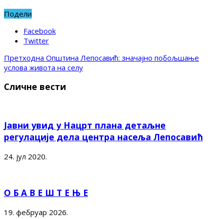
Подели
Facebook
Twitter
Претходна
Општина Лепосавић: значајно побољшање
услова живота на селу
Сличне вести
Јавни увид у Нацрт плана детаљне
регулације дела центра насеља Лепосавић
24. јул 2020.
О Б А В Е Ш Т Е Њ Е
19. фебруар 2026.