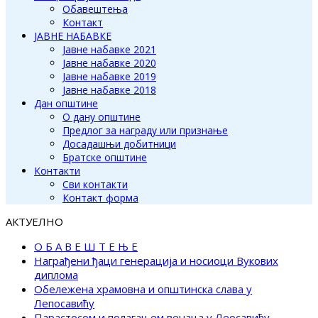
Обавештења
Контакт
ЈАВНЕ НАБАВКЕ
Јавне набавке 2021
Јавне набавке 2020
Јавне набавке 2019
Јавне набавке 2018
Дан општине
О дану општине
Предлог за награду или признање
Досадашњи добитници
Братске општине
Контакти
Сви контакти
Контакт форма
АКТУЕЛНО
О Б А В Е Ш Т Е Њ Е
Награђени ђаци генерација и носиоци Вукових
диплома
Обележена храмовна и општинска слава у
Лепосавићу
Парастосом и полагањем венаца у Леосавићу