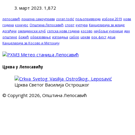
3. март 2023.
1,872
лепосавић
локална самоуправа
zoran todić
пољопривреда
избори 2019
нова
година
конкурс
Општина Лепосавић
спорт
култура
Канцеларија за младе
догађаји
омладински клуб
српска нова година
косово
најбољи ученици
дан
општине
божић
образовање
изградња
сабор
црква
рок фест
деца
Канцеларија за Косово и Метохију
Црква у Лепосавићу
Црква Светог Василија Острошког
© Copyright 2026, Општина Лепосавић