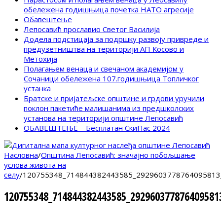
обележена годишњица почетка НАТО агресије
Обавештење
Лепосавић прославио Светог Василија
Додела подстицаја за подршку развоју привреде и
предузетништва на територији АП Косово и
Метохија
Полагањем венаца и свечаном академијом у
Сочаници обележена 107.годишњица Топличког
устанка
Братске и пријатељске општине и грдови уручили
поклон пакетиће малишанима из предшколских
установа на територији општине Лепосавић
ОБАВЕШТЕЊЕ – Бесплатан СкиПас 2024
Насловна
/
Општина Лепосавић: значајно побољшање
услова живота на
селу
/
120755348_714844382443585_2929603778764095813
120755348_714844382443585_292960377876409581