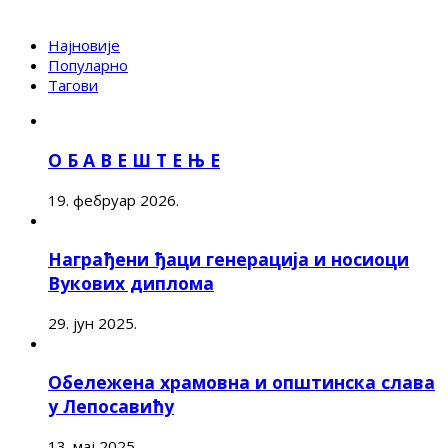
Најновије
Популарно
Тагови
О Б А В Е Ш Т Е Њ Е
19. фебруар 2026.
Награђени ђаци генерација и носиоци
Вукових диплома
29. јун 2025.
Обележена храмовна и општинска слава
у Лепосавићу
13. мај 2025.