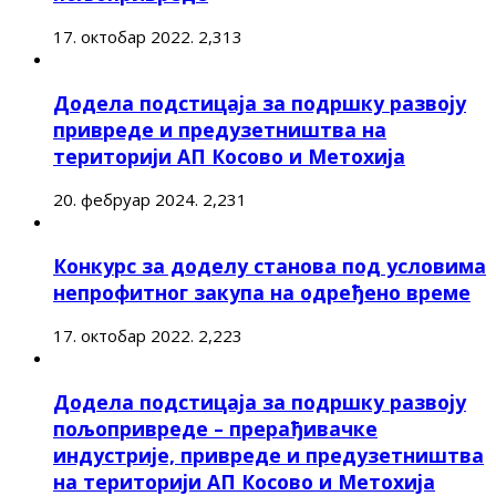
17. октобар 2022.
2,313
Додела подстицаја за подршку развоју
привреде и предузетништва на
територији АП Косово и Метохија
20. фебруар 2024.
2,231
Конкурс за доделу станова под условима
непрофитног закупа на одређено време
17. октобар 2022.
2,223
Додела подстицаја за подршку развоју
пољопривреде – прерађивачке
индустрије, привреде и предузетништва
на територији АП Косово и Метохија