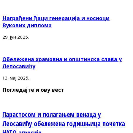
Награђени ђаци генерација и носиоци
Вукових диплома
29. јун 2025.
Обележена храмовна и општинска слава у
Лепосавићу
13. мај 2025.
Погледајте и ову вест
Парастосом и полагањем венаца у
Леосавићу обележена годишњица почетка
НАТО агресије