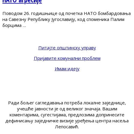
Поводом 26. годишњице од почетка НАТО бомбардовања
на Савезну Републику Југославију, код споменика Палим
борцима …
Питајте општинску управу
Пријавите комунални проблем
Имам идеју
Ради бољег сагледавања потреба локалне заједнице,
учешће јавности је од великог значаја. Вашим
коментарима, сугестијама, предлозима допринесите
дефинисању заједничке визије уређења центра насеља
Лепосавић.