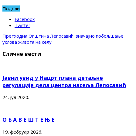
Подели
Facebook
Twitter
Претходна
Општина Лепосавић: значајно побољшање
услова живота на селу
Сличне вести
Јавни увид у Нацрт плана детаљне
регулације дела центра насеља Лепосавић
24. јул 2020.
О Б А В Е Ш Т Е Њ Е
19. фебруар 2026.