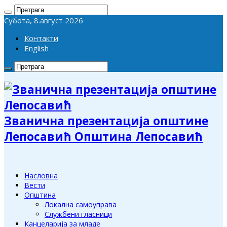
Субота, 8.август 2026
Контакти
English
Званична презентација општине
Лепосавић Општина Лепосавић
Насловна
Вести
Општина
Локална самоуправа
Службени гласници
Канцеларија за младе