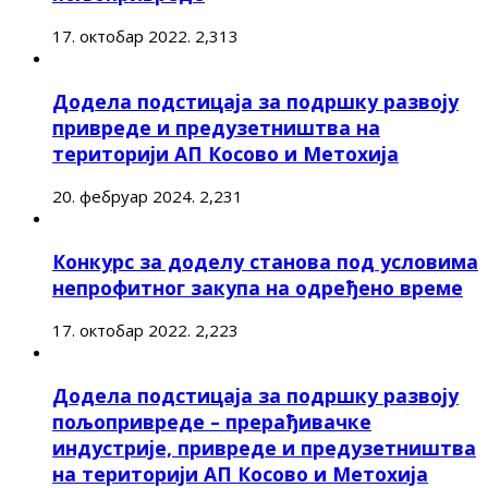
17. октобар 2022.
2,313
Додела подстицаја за подршку развоју
привреде и предузетништва на
територији АП Косово и Метохија
20. фебруар 2024.
2,231
Конкурс за доделу станова под условима
непрофитног закупа на одређено време
17. октобар 2022.
2,223
Додела подстицаја за подршку развоју
пољопривреде – прерађивачке
индустрије, привреде и предузетништва
на територији АП Косово и Метохија