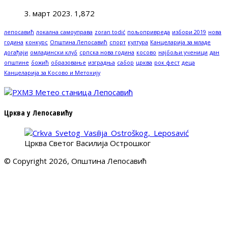
3. март 2023.
1,872
лепосавић
локална самоуправа
zoran todić
пољопривреда
избори 2019
нова
година
конкурс
Општина Лепосавић
спорт
култура
Канцеларија за младе
догађаји
омладински клуб
српска нова година
косово
најбољи ученици
дан
општине
божић
образовање
изградња
сабор
црква
рок фест
деца
Канцеларија за Косово и Метохију
Црква у Лепосавићу
Црква Светог Василија Острошког
© Copyright 2026, Општина Лепосавић