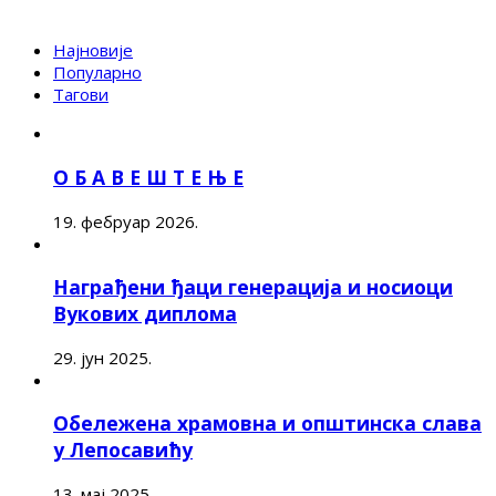
Најновије
Популарно
Тагови
О Б А В Е Ш Т Е Њ Е
19. фебруар 2026.
Награђени ђаци генерација и носиоци
Вукових диплома
29. јун 2025.
Обележена храмовна и општинска слава
у Лепосавићу
13. мај 2025.