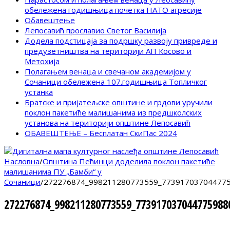
обележена годишњица почетка НАТО агресије
Обавештење
Лепосавић прославио Светог Василија
Додела подстицаја за подршку развоју привреде и
предузетништва на територији АП Косово и
Метохија
Полагањем венаца и свечаном академијом у
Сочаници обележена 107.годишњица Топличког
устанка
Братске и пријатељске општине и грдови уручили
поклон пакетиће малишанима из предшколских
установа на територији општине Лепосавић
ОБАВЕШТЕЊЕ – Бесплатан СкиПас 2024
Насловна
/
Општина Пећинци доделила поклон пакетиће
малишанима ПУ „Бамби“ у
Сочаници
/
272276874_998211280773559_773917037044775
272276874_998211280773559_773917037044775988