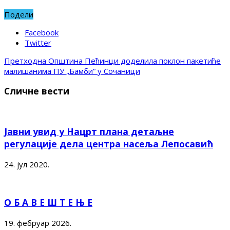
Подели
Facebook
Twitter
Претходна
Општина Пећинци доделила поклон пакетиће
малишанима ПУ „Бамби“ у Сочаници
Сличне вести
Јавни увид у Нацрт плана детаљне
регулације дела центра насеља Лепосавић
24. јул 2020.
О Б А В Е Ш Т Е Њ Е
19. фебруар 2026.