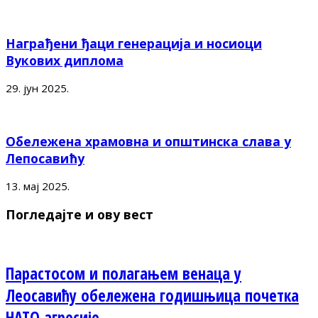
Награђени ђаци генерација и носиоци
Вукових диплома
29. јун 2025.
Обележена храмовна и општинска слава у
Лепосавићу
13. мај 2025.
Погледајте и ову вест
Парастосом и полагањем венаца у
Леосавићу обележена годишњица почетка
НАТО агресије