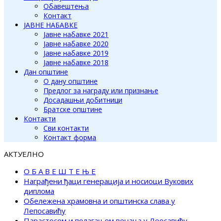
Обавештења
Контакт
ЈАВНЕ НАБАВКЕ
Јавне набавке 2021
Јавне набавке 2020
Јавне набавке 2019
Јавне набавке 2018
Дан општине
О дану општине
Предлог за награду или признање
Досадашњи добитници
Братске општине
Контакти
Сви контакти
Контакт форма
АКТУЕЛНО
О Б А В Е Ш Т Е Њ Е
Награђени ђаци генерација и носиоци Вукових
диплома
Обележена храмовна и општинска слава у
Лепосавићу
Парастосом и полагањем венаца у Леосавићу