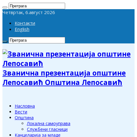
Четвртак, 6.август 2026
Контакти
English
Званична презентација општине
Лепосавић Општина Лепосавић
Насловна
Вести
Општина
Локална самоуправа
Службени гласници
Канцеларија за младе