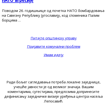
Поводом 26. годишњице од почетка НАТО бомбардовања
на Савезну Републику Југославију, код споменика Палим
борцима …
Питајте општинску управу
Пријавите комунални проблем
Имам идеју
Ради бољег сагледавања потреба локалне заједнице,
учешће јавности је од великог значаја. Вашим
коментарима, сугестијама, предлозима допринесите
дефинисању заједничке визије уређења центра насеља
Лепосавић.