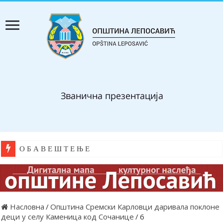
О Б А В Е Ш Т Е Њ Е
Насловна
/
Општина Сремски Карловци даривала поклоне
деци у селу Каменица код Сочанице
/
6