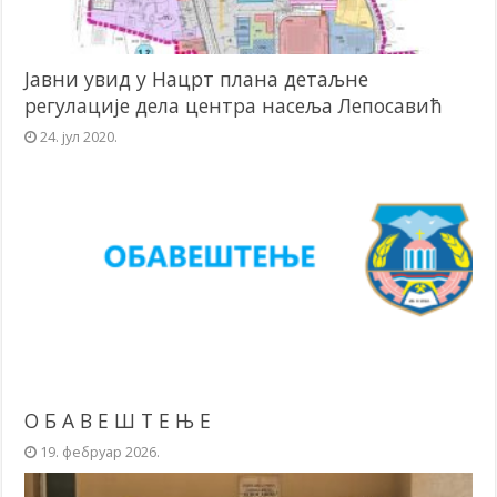
Јавни увид у Нацрт плана детаљне
регулације дела центра насеља Лепосавић
24. јул 2020.
О Б А В Е Ш Т Е Њ Е
19. фебруар 2026.