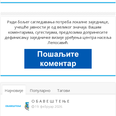
Ради бољег сагледавања потреба локалне заједнице,
учешће јавности је од великог значаја. Вашим
коментарима, сугестијама, предлозима допринесите
дефинисању заједничке визије уређења центра насеља
Лепосавић.
Најновије
Популарно
Тагови
О Б А В Е Ш Т Е Њ Е
19. фебруар 2026.