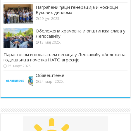
Награђени ђаци генерација и носиоци
Вукових диплома
29. јун 2025.
Обележена храмовна и општинска слава у
Лепосавићу
13. мај 2025.
Парастосом и полагањем венаца у Леосавићу обележена
годишњица почетка НАТО агресије
25. март 2025.
Обавештење
24. март 2025.