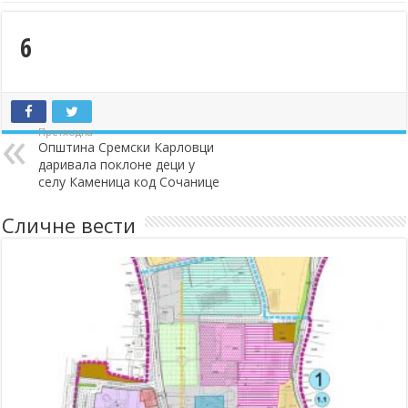
6
Претходна
Општина Сремски Карловци
даривала поклоне деци у
селу Каменица код Сочанице
Сличне вести